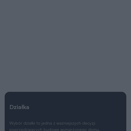
Działka
Wybór działki to jedna z ważniejszych decyzji
poprzedzających budowę wymarzonego domu.