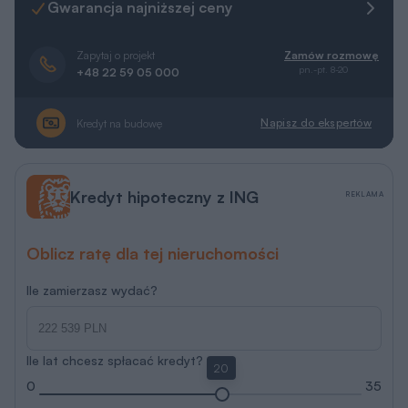
Gwarancja najniższej ceny
Zapytaj o projekt
Zamów rozmowę
pn.-pt. 8-20
+48 22 59 05 000
Napisz do ekspertów
Kredyt na budowę
Kredyt hipoteczny z ING
REKLAMA
Oblicz ratę dla tej nieruchomości
Ile zamierzasz wydać?
Ile lat chcesz spłacać kredyt?
20
0
35