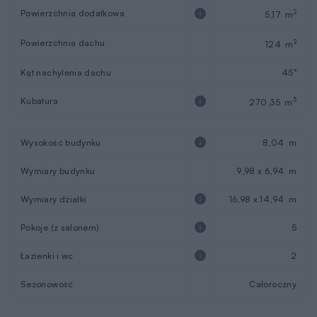
Powierzchnia dodatkowa
2
5,17 m
Powierzchnia dachu
2
124 m
Kąt nachylenia dachu
45°
Kubatura
3
270,35 m
Wysokość budynku
8,04 m
Wymiary budynku
9,98 x 6,94 m
Wymiary działki
16,98 x 14,94 m
Pokoje (z salonem)
5
Łazienki i wc
2
Sezonowość
Całoroczny