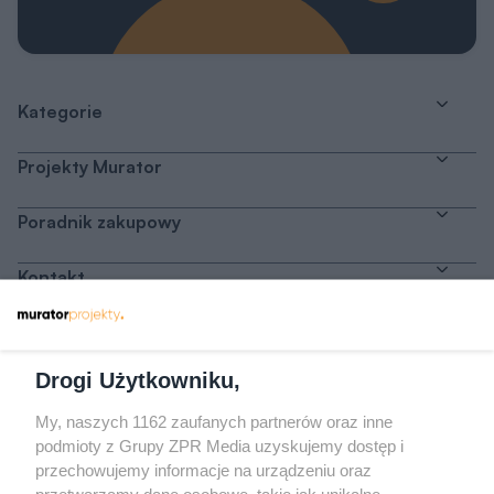
Kategorie
Projekty Murator
Poradnik zakupowy
Kontakt
Dołącz do nas
Drogi Użytkowniku,
My, naszych 1162 zaufanych partnerów oraz inne
podmioty z Grupy ZPR Media uzyskujemy dostęp i
przechowujemy informacje na urządzeniu oraz
Odwiedź grupę na Facebooku
przetwarzamy dane osobowe, takie jak unikalne