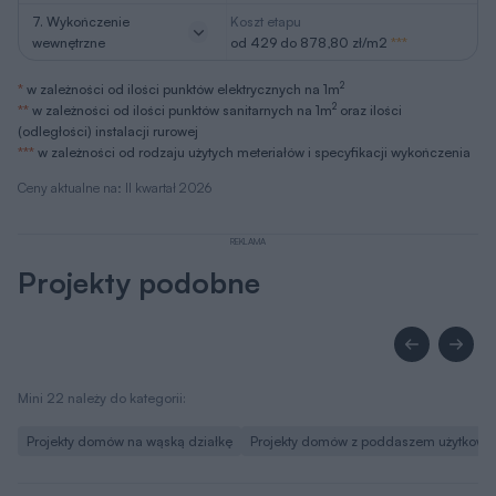
7. Wykończenie
Koszt etapu
wewnętrzne
od 429 do 878,80 zł/m2
***
2
*
w zależności od ilości punktów elektrycznych na 1m
2
**
w zależności od ilości punktów sanitarnych na 1m
oraz ilości
(odległości) instalacji rurowej
***
w zależności od rodzaju użytych meteriałów i specyfikacji wykończenia
Ceny aktualne na: II kwartał 2026
REKLAMA
Projekty podobne
Mini 22 należy do kategorii:
Projekty domów na wąską działkę
Projekty domów z poddaszem użytkow