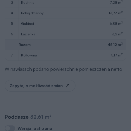
2
3
kuchnia
7,28 m
2
4
pokój dzienny
13,73 m
2
5
gabinet
6,88 m
2
6
łazienka
3,2 m
2
Razem
45,12 m
2
7
kotłownia
5,17 m
W nawiasach podano powierzchnie pomieszczenia netto
Zapytaj o możliwość zmian
Poddasze
32,61 m
2
Wersja lustrzana
Wersja lustrzana