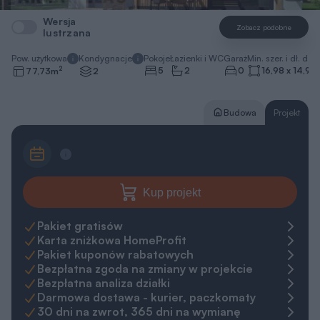
Wersja
Zobacz podobne
lustrzana
Pow. użytkowa
Kondygnacje
Pokoje
Łazienki i WC
Garaż
Min. szer. i dł. dzia
2
5
2
0
16,98 x 14,94
77,73
m
2
Budowa
Projekt
Kup projekt
Pakiet gratisów
Karta zniżkowa HomeProfit
Pakiet kuponów rabatowych
Bezpłatna zgoda na zmiany w projekcie
Bezpłatna analiza działki
Darmowa dostawa - kurier, paczkomaty
30 dni na zwrot, 365 dni na wymianę