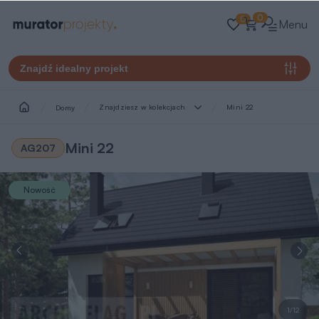
0
0
Menu
Znajdź idealny projekt
Znajdziesz w kolekcjach
Mini 22
Domy
Mini 22
AG207
Nowość
1/12