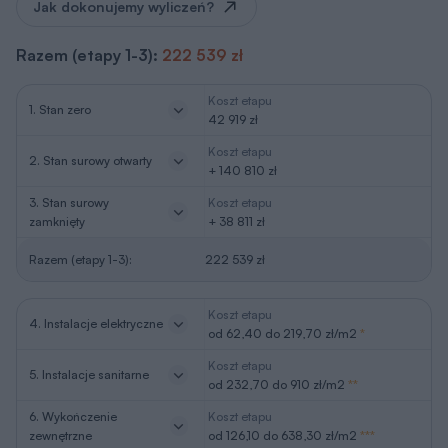
Jak dokonujemy wyliczeń?
Razem (etapy 1-3):
222 539 zł
Koszt etapu
1. Stan zero
42 919 zł
Koszt etapu
2. Stan surowy otwarty
+ 140 810 zł
3. Stan surowy
Koszt etapu
zamknięty
+ 38 811 zł
Razem (etapy 1-3):
222 539 zł
Koszt etapu
4. Instalacje elektryczne
od 62,40 do 219,70 zł/m2
*
Koszt etapu
5. Instalacje sanitarne
od 232,70 do 910 zł/m2
**
6. Wykończenie
Koszt etapu
zewnętrzne
od 126,10 do 638,30 zł/m2
***