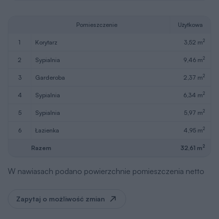
Pomieszczenie
Użytkowa
2
1
korytarz
3,52 m
2
2
sypialnia
9,46 m
2
3
garderoba
2,37 m
2
4
sypialnia
6,34 m
2
5
sypialnia
5,97 m
2
6
łazienka
4,95 m
2
Razem
32,61 m
W nawiasach podano powierzchnie pomieszczenia netto
Zapytaj o możliwość zmian