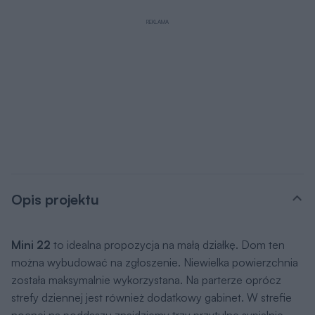
REKLAMA
Opis projektu
Mini 22
to idealna propozycja na małą działkę. Dom ten
można wybudować na zgłoszenie. Niewielka powierzchnia
została maksymalnie wykorzystana. Na parterze oprócz
strefy dziennej jest również dodatkowy gabinet. W strefie
nocnej na poddaszu znajdziemy trzy przytulne sypialnie.