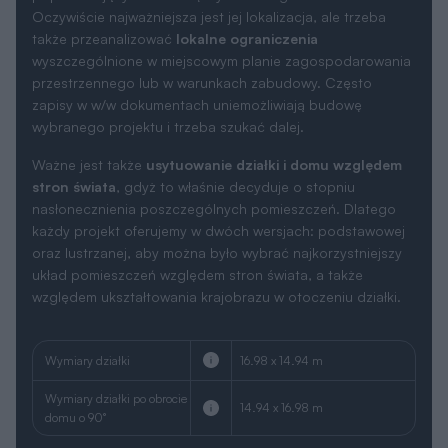
Oczywiście najważniejsza jest jej lokalizacja, ale trzeba
także przeanalizować
lokalne ograniczenia
wyszczególnione w miejscowym planie zagospodarowania
przestrzennego lub w warunkach zabudowy. Często
zapisy w w/w dokumentach uniemożliwiają budowę
wybranego projektu i trzeba szukać dalej.
Ważne jest także
usytuowanie działki i domu względem
stron świata
, gdyż to właśnie decyduje o stopniu
nasłonecznienia poszczególnych pomieszczeń. Dlatego
każdy projekt oferujemy w dwóch wersjach: podstawowej
oraz lustrzanej, aby można było wybrać najkorzystniejszy
układ pomieszczeń względem stron świata, a także
względem ukształtowania krajobrazu w otoczeniu działki.
Wymiary działki
16.98 x 14.94 m
Wymiary działki po obrocie
14.94 x 16.98 m
domu o 90°