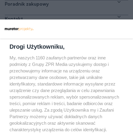
Poradnik zakupowy
Kontakt
Dołącz do nas
Drogi Użytkowniku,
My, naszych 1160 zaufanych partnerów oraz inne
podmioty z Grupy ZPR Media uzyskujemy dostęp i
przechowujemy informacje na urządzeniu oraz
Odwiedź grupę na Facebooku
przetwarzamy dane osobowe, takie jak unikalne
Gdybym budował drugi raz - mądry Polak
identyfikatory, standardowe informacje wysyłane przez
przed budową
urządzenie czy dane przeglądania w celu zapewniania
spersonalizowanych reklam, wybór spersonalizowanych
Forum Muratora
treści, pomiar reklam i treści, badanie odbiorców oraz
ulepszanie usług. Za zgodą Użytkownika my i Zaufani
Partnerzy możemy używać dokładnych danych
geolokalizacyjnych oraz aktywnie skanować
charakterystykę urządzenia do celów identyfikacji.