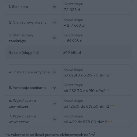
Koszt etapu
1. Stan zero
72 033 zł
Koszt etapu
2. Stan surowy otwarty
+ 217 660 zł
3. Stan surowy
Koszt etapu
zamknięty
+ 59 993 zł
Razem (etapy 1-3):
349 685 zł
Koszt etapu
4. Instalacje elektryczne
od 62,40 do 219,70 zł/m2
*
Koszt etapu
5. Instalacje sanitarne
od 232,70 do 910 zł/m2
**
6. Wykończenie
Koszt etapu
zewnętrzne
od 126,10 do 638,30 zł/m2
***
7. Wykończenie
Koszt etapu
wewnętrzne
od 429 do 878,80 zł/m2
***
2
*
w zależności od ilości punktów elektrycznych na 1m