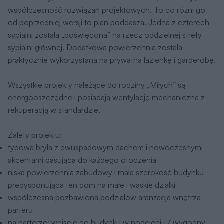
współczesność rozwiązań projektowych. To co różni go
od poprzedniej wersji to plan poddasza. Jedna z czterech
sypialni została „poświęcona” na rzecz oddzielnej strefy
sypialni głównej. Dodatkowa powierzchnia została
praktycznie wykorzystana na prywatną łazienkę i garderobę.
Wszystkie projekty należące do rodziny „Miłych” są
energooszczędne i posiadają wentylację mechaniczną z
rekuperacją w standardzie.
Zalety projektu:
typowa bryła z dwuspadowym dachem i nowoczesnymi
akcentami pasująca do każdego otoczenia
niska powierzchnia zabudowy i mała szerokość budynku
predysponująca ten dom na małe i wąskie działki
współczesna pozbawiona podziałów aranżacja wnętrza
parteru
na parterze: wejście do budynku w podcieniu / wygodny