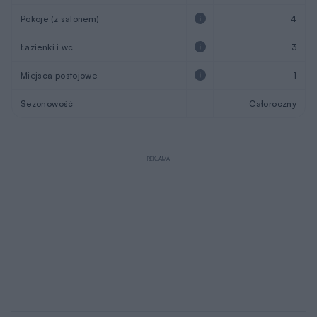
Pokoje (z salonem)
4
Łazienki i wc
3
Miejsca postojowe
1
Sezonowość
Całoroczny
REKLAMA