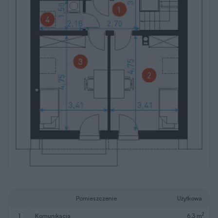
Pomieszczenie
Użytkowa
2
1
komunikacja
6,3 m