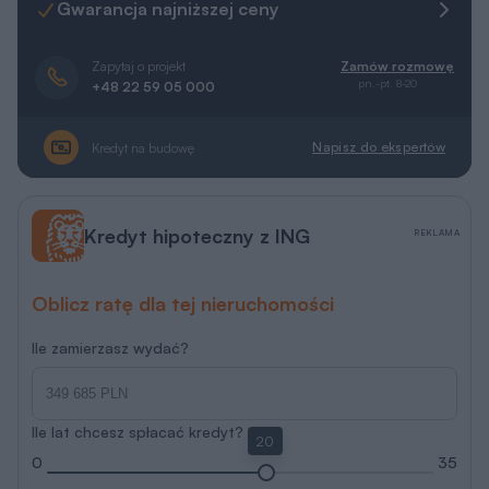
Gwarancja najniższej ceny
Zapytaj o projekt
Zamów rozmowę
pn.-pt. 8-20
+48 22 59 05 000
Napisz do ekspertów
Kredyt na budowę
Kredyt hipoteczny z ING
REKLAMA
Oblicz ratę dla tej nieruchomości
Ile zamierzasz wydać?
Ile lat chcesz spłacać kredyt?
20
0
35