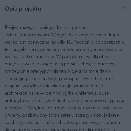
Opis projektu
Projekt małego i taniego domu z garażem
jednostanowiskowym. W wyglądzie zewnętrznym druga
wersja jest identyczna jak Miły 1A. Podobnie jak poprzednik
ten projekt ma również prostą podłużną bryłę pozbawioną
wystających elementów. Wąski trakt i niewielki obrys
budynku wyznaczające małą powierzchnię zabudowy,
szczególnie predysponują ten projekt na małe działki.
Tradycyjną formę przykrytą dwuspadowym dachem z
okapami współcześnie akcentują aktualne detale
architektoniczne – ciemna płytka klinkierowa, duże
antracytowe okna i szary dach pokryty nowoczesną płaską
dachówką. Wnętrze jest również nowoczesne, zwłaszcza
otwarty, pozbawiony ścian parter, łączący salon, jadalnię
,kuchnię z wyspą i klatkę schodową z ażurowymi schodami.
Jasne kolory, nowoczesna meble i dodatki podkreślają