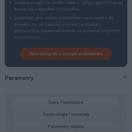
znajdzie projekt na działkę małą, o nietypowym kształcie,
wąską czy z wjazdem od południa,
podpowie jakie zmiany można łatwo wprowadzić do
projektu, by jak najlepiej pasował na działkę i
jednocześnie zapewniał komfort użytkowania przyszłym
mieszkańcom.
Skonsultuj sie z naszym architektem
Parametry
Dane Techniczne
Technologia i materiały
Parametry cieplne