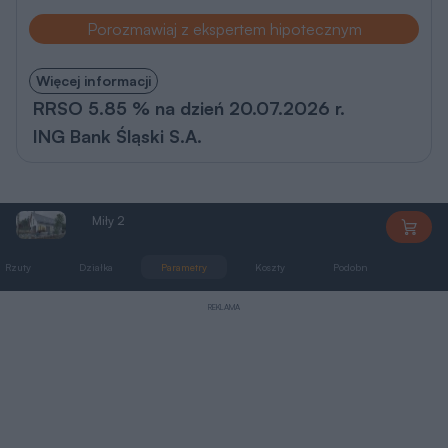
Porozmawiaj z ekspertem hipotecznym
Więcej informacji
RRSO 5.85 % na dzień 20.07.2026 r.
ING Bank Śląski S.A.
Miły 2
DW048
Rzuty
Działka
Parametry
Koszty
Podobne
Zmia
REKLAMA