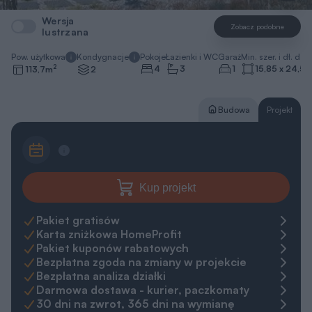
Wersja
Zobacz podobne
lustrzana
Pow. użytkowa
Kondygnacje
Pokoje
Łazienki i WC
Garaż
Min. szer. i dł. dzia
2
4
3
1
15,85 x 24,5
113,7
m
2
Budowa
Projekt
Kup projekt
Pakiet gratisów
Karta zniżkowa HomeProfit
Pakiet kuponów rabatowych
Bezpłatna zgoda na zmiany w projekcie
Bezpłatna analiza działki
Darmowa dostawa - kurier, paczkomaty
30 dni na zwrot, 365 dni na wymianę