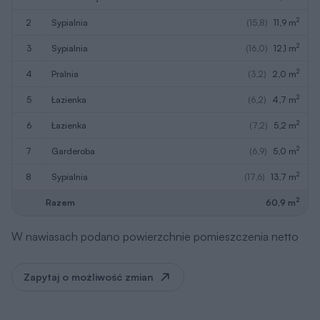
2
2
sypialnia
(15,8)
11,9 m
2
3
sypialnia
(16,0)
12,1 m
2
4
pralnia
(3,2)
2,0 m
2
5
łazienka
(6,2)
4,7 m
2
6
łazienka
(7,2)
5,2 m
2
7
garderoba
(6,9)
5,0 m
2
8
sypialnia
(17,6)
13,7 m
2
Razem
60,9 m
W nawiasach podano powierzchnie pomieszczenia netto
Zapytaj o możliwość zmian