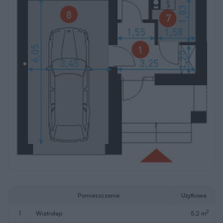
Pomieszczenie
Użytkowa
2
1
wiatrołap
5,2 m