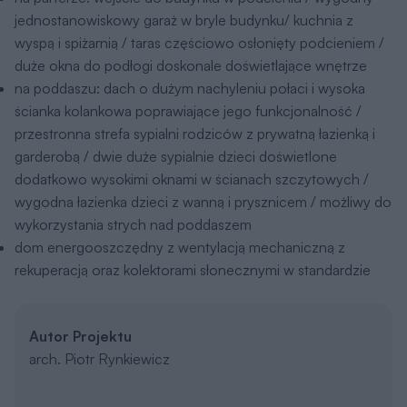
jednostanowiskowy garaż w bryle budynku/ kuchnia z
wyspą i spiżarnią / taras częściowo osłonięty podcieniem /
duże okna do podłogi doskonale doświetlające wnętrze
na poddaszu: dach o dużym nachyleniu połaci i wysoka
ścianka kolankowa poprawiające jego funkcjonalność /
przestronna strefa sypialni rodziców z prywatną łazienką i
garderobą / dwie duże sypialnie dzieci doświetlone
dodatkowo wysokimi oknami w ścianach szczytowych /
wygodna łazienka dzieci z wanną i prysznicem / możliwy do
wykorzystania strych nad poddaszem
dom energooszczędny z wentylacją mechaniczną z
rekuperacją oraz kolektorami słonecznymi w standardzie
Autor Projektu
arch. Piotr Rynkiewicz