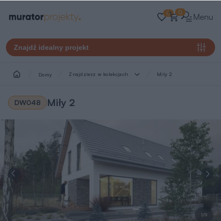
0
0
Menu
Znajdź idealny projekt
Znajdziesz w kolekcjach
Miły 2
Domy
Miły 2
DW048
1/9