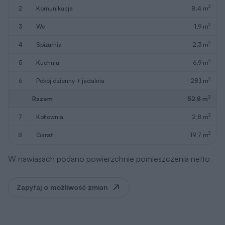
2
2
komunikacja
8,4 m
2
3
wc
1,9 m
2
4
spiżarnia
2,3 m
2
5
kuchnia
6,9 m
2
6
pokój dzienny + jadalnia
28,1 m
2
Razem
52,8 m
2
7
kotłownia
2,8 m
2
8
garaż
19,7 m
W nawiasach podano powierzchnie pomieszczenia netto
Zapytaj o możliwość zmian