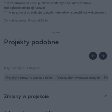
2
**
w zależności od ilości punktów sanitarnych na 1m
oraz ilości
(odległości) instalacji rurowej
***
w zależności od rodzaju użytych meteriałów i specyfikacji wykończenia
Ceny aktualne na: II kwartał 2026
REKLAMA
Projekty podobne
Miły 2 należy do kategorii:
Projekty domów na wąską działkę
Projekty domów nowoczesnych
Proje
Zmiany w projekcie