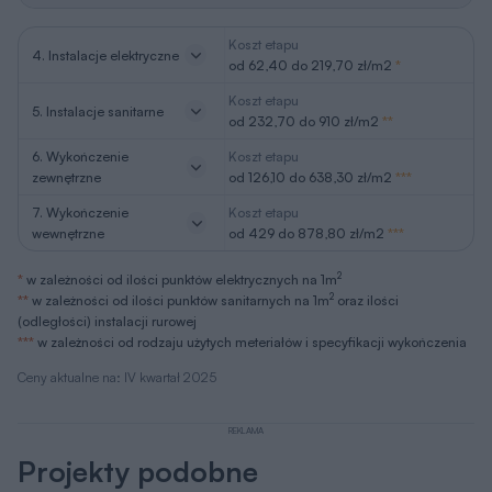
Koszt etapu
4. Instalacje elektryczne
od 62,40 do 219,70 zł/m2
*
Koszt etapu
5. Instalacje sanitarne
od 232,70 do 910 zł/m2
**
6. Wykończenie
Koszt etapu
zewnętrzne
od 126,10 do 638,30 zł/m2
***
7. Wykończenie
Koszt etapu
wewnętrzne
od 429 do 878,80 zł/m2
***
2
*
w zależności od ilości punktów elektrycznych na 1m
2
**
w zależności od ilości punktów sanitarnych na 1m
oraz ilości
(odległości) instalacji rurowej
***
w zależności od rodzaju użytych meteriałów i specyfikacji wykończenia
Ceny aktualne na: IV kwartał 2025
REKLAMA
Projekty podobne