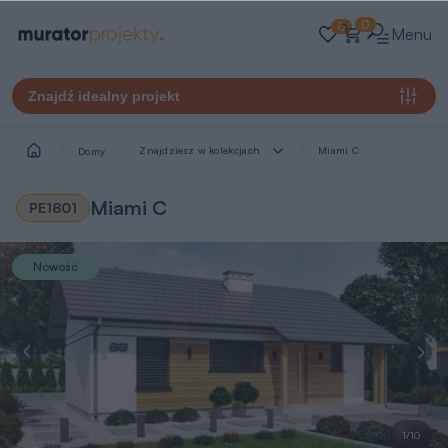
0
0
Menu
Znajdź idealny projekt
Znajdziesz w kolekcjach
Miami C
Domy
Miami C
PE1801
Nowość
1/10