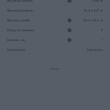
Wysokość parteru
2,68 m
Wymiary budynku
10,4 x 6,4 m
Wymiary działki
18,4 x 14,9 m
Pokoje (z salonem)
3
Łazienki i wc
1
Sezonowość
Całoroczny
REKLAMA