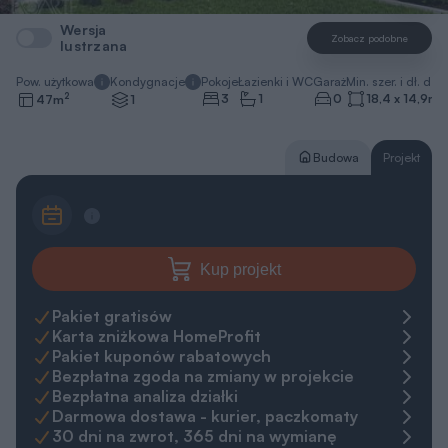
Wersja
Zobacz podobne
lustrzana
Pow. użytkowa
Kondygnacje
Pokoje
Łazienki i WC
Garaż
Min. szer. i dł. dzia
2
3
1
0
18,4 x 14,9
m
47
m
1
Budowa
Projekt
Kup projekt
Pakiet gratisów
Karta zniżkowa HomeProfit
Pakiet kuponów rabatowych
Bezpłatna zgoda na zmiany w projekcie
Bezpłatna analiza działki
Darmowa dostawa - kurier, paczkomaty
30 dni na zwrot, 365 dni na wymianę