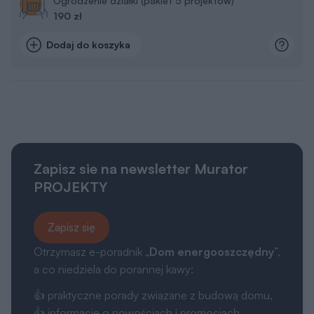
Ogrodzenie działki (pakiet 5 projektów)
190 zł
Dodaj do koszyka
Zapisz sie na newsletter Murator
PROJEKTY
Zapisz się
Otrzymasz e-poradnik „
Dom energooszczędny
”,
a co niedziela do porannej kawy:
👍 praktyczne porady związane z budową domu,
👍 informacje o nowościach i promocjach.