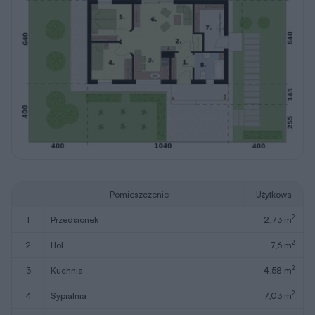
Pomieszczenie
Użytkowa
2
1
przedsionek
2,73 m
2
2
hol
7,6 m
2
3
kuchnia
4,58 m
2
4
sypialnia
7,03 m