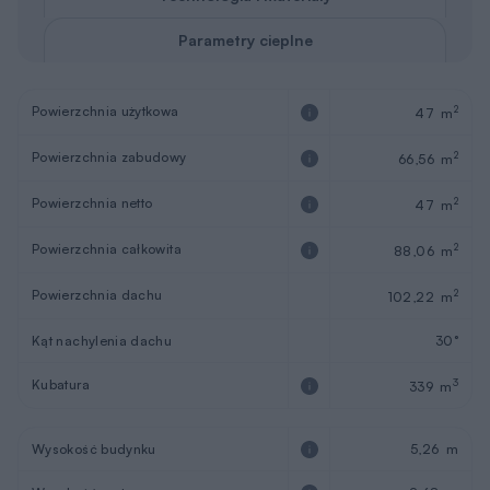
Parametry cieplne
Powierzchnia użytkowa
2
47 m
Powierzchnia zabudowy
2
66,56 m
Powierzchnia netto
2
47 m
Powierzchnia całkowita
2
88,06 m
Powierzchnia dachu
2
102,22 m
Kąt nachylenia dachu
30°
Kubatura
3
339 m
Wysokość budynku
5,26 m