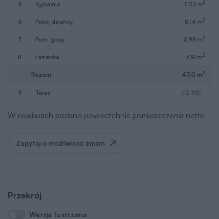
2
5
sypialnia
7,03 m
2
6
pokój dzienny
8,14 m
2
7
pom. gosp.
5,98 m
2
8
łazienka
3,91 m
2
Razem
47,0 m
9
taras
(12,88)
W nawiasach podano powierzchnie pomieszczenia netto
Zapytaj o możliwość zmian
Przekrój
Wersja lustrzana
Wersja lustrzana