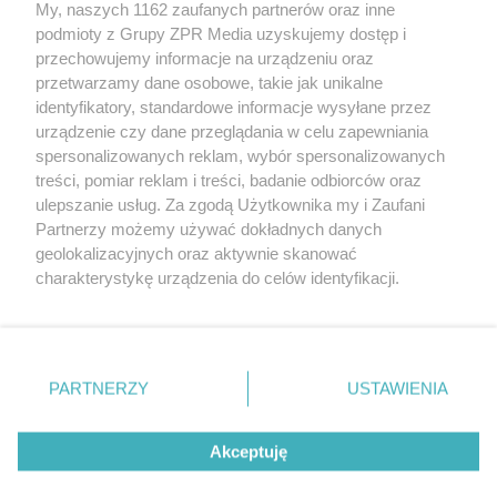
My, naszych 1162 zaufanych partnerów oraz inne
podmioty z Grupy ZPR Media uzyskujemy dostęp i
przechowujemy informacje na urządzeniu oraz
Odwiedź grupę na Facebooku
przetwarzamy dane osobowe, takie jak unikalne
Gdybym budował drugi raz - mądry Polak
identyfikatory, standardowe informacje wysyłane przez
przed budową
urządzenie czy dane przeglądania w celu zapewniania
spersonalizowanych reklam, wybór spersonalizowanych
Forum Muratora
treści, pomiar reklam i treści, badanie odbiorców oraz
ulepszanie usług. Za zgodą Użytkownika my i Zaufani
Partnerzy możemy używać dokładnych danych
geolokalizacyjnych oraz aktywnie skanować
charakterystykę urządzenia do celów identyfikacji.
Ponieważ cenimy Twoją prywatność, prosimy o zgodę na
korzystanie z tych technologii poprzez kliknięcie
„Akceptuję”. Zgoda jest dobrowolna i zawsze możesz ją
zmienić/wycofać klikając przycisk ustawień prywatności
PARTNERZY
USTAWIENIA
znajdujący się w lewym dolnym rogu strony
. Niektóre
rodzaje przetwarzania danych nie wymagają zgody
Akceptuję
użytkownika, ale masz prawo sprzeciwić się takiemu
projekty.muratordom.pl
© 2026
przetwarzaniu. Preferencje będą miały zastosowanie tylko