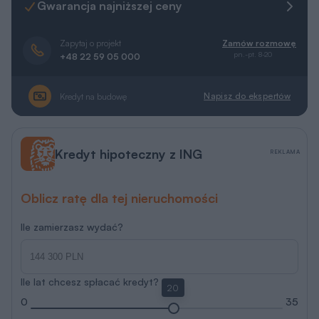
Gwarancja najniższej ceny
Zapytaj o projekt
Zamów rozmowę
pn.-pt. 8-20
+48 22 59 05 000
Napisz do ekspertów
Kredyt na budowę
Kredyt hipoteczny z ING
REKLAMA
Oblicz ratę dla tej nieruchomości
Ile zamierzasz wydać?
Ile lat chcesz spłacać kredyt?
20
0
35