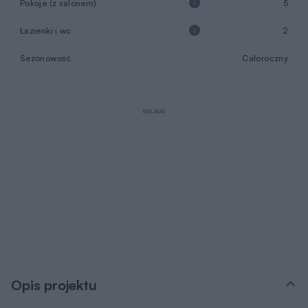
Pokoje (z salonem)
5
Łazienki i wc
2
Sezonowość
Całoroczny
REKLAMA
Opis projektu