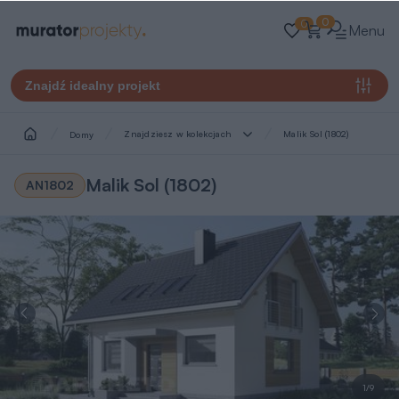
0
0
Menu
Znajdź idealny projekt
Znajdziesz w kolekcjach
Malik Sol (1802)
Domy
Malik Sol (1802)
AN1802
1/9