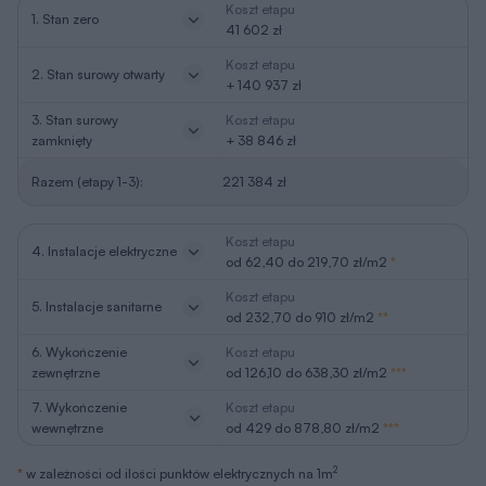
Koszt etapu
1. Stan zero
41 602 zł
Koszt etapu
2. Stan surowy otwarty
+ 140 937 zł
3. Stan surowy
Koszt etapu
zamknięty
+ 38 846 zł
Razem (etapy 1-3):
221 384 zł
Koszt etapu
4. Instalacje elektryczne
od 62,40 do 219,70 zł/m2
*
Koszt etapu
5. Instalacje sanitarne
od 232,70 do 910 zł/m2
**
6. Wykończenie
Koszt etapu
zewnętrzne
od 126,10 do 638,30 zł/m2
***
7. Wykończenie
Koszt etapu
wewnętrzne
od 429 do 878,80 zł/m2
***
2
*
w zależności od ilości punktów elektrycznych na 1m