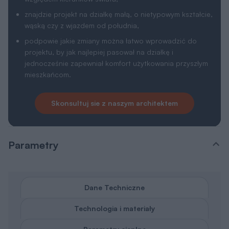
znajdzie projekt na działkę małą, o nietypowym kształcie,
wąską czy z wjazdem od południa,
podpowie jakie zmiany można łatwo wprowadzić do
projektu, by jak najlepiej pasował na działkę i
jednocześnie zapewniał komfort użytkowania przyszłym
mieszkańcom.
Skonsultuj sie z naszym architektem
Parametry
Dane Techniczne
Technologia i materiały