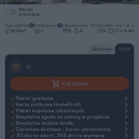
Wersja
lustrzana
Pow. użytkowa
Kondygnacje
Pokoje
Łazienki i WC
Garaż
Min. szer. i dł. dzia
2
5
2
0
17,1 x 15,4
m
81,35
m
2
Budowa
Projekt
Kup projekt
Pakiet gratisów
Karta zniżkowa HomeProfit
Pakiet kuponów rabatowych
Bezpłatna zgoda na zmiany w projekcie
Bezpłatna analiza działki
Darmowa dostawa - kurier, paczkomaty
30 dni na zwrot, 365 dni na wymianę