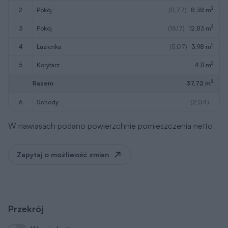
2
2
pokój
(11,77)
8,38 m
2
3
pokój
(16,17)
12,83 m
2
4
łazienka
(5,07)
3,98 m
2
5
korytarz
4,11 m
2
Razem
37,72 m
6
schody
(2,04)
W nawiasach podano powierzchnie pomieszczenia netto
Zapytaj o możliwość zmian
Przekrój