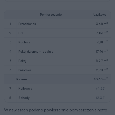
Pomieszczenie
Użytkowa
2
1
przedsionek
3,48 m
2
2
hol
3,83 m
2
3
kuchnia
6,81 m
2
4
pokój dzienny + jadalnia
17,96 m
2
5
pokój
8,77 m
2
6
łazienka
2,78 m
2
Razem
43,63 m
7
kotłownia
(4,22)
8
schody
(2,04)
W nawiasach podano powierzchnie pomieszczenia netto