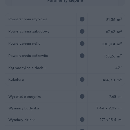
Parametry cieplne
Powierzchnia użytkowa
2
81,35 m
Powierzchnia zabudowy
2
67,63 m
Powierzchnia netto
2
100,04 m
Powierzchnia całkowita
2
135,26 m
Kąt nachylenia dachu
42°
Kubatura
3
414,78 m
Wysokość budynku
7,68 m
Wymiary budynku
7,44 x 9,09 m
Wymiary działki
17,1 x 15,4 m