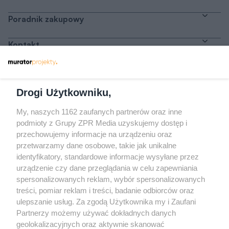
Poradnik zakupowy
Kontakt
Dołącz do nas
Drogi Użytkowniku,
My, naszych 1162 zaufanych partnerów oraz inne
podmioty z Grupy ZPR Media uzyskujemy dostęp i
przechowujemy informacje na urządzeniu oraz
Odwiedź grupę na Facebooku
przetwarzamy dane osobowe, takie jak unikalne
Gdybym budował drugi raz - mądry Polak
identyfikatory, standardowe informacje wysyłane przez
przed budową
urządzenie czy dane przeglądania w celu zapewniania
spersonalizowanych reklam, wybór spersonalizowanych
Forum Muratora
treści, pomiar reklam i treści, badanie odbiorców oraz
ulepszanie usług. Za zgodą Użytkownika my i Zaufani
Partnerzy możemy używać dokładnych danych
geolokalizacyjnych oraz aktywnie skanować