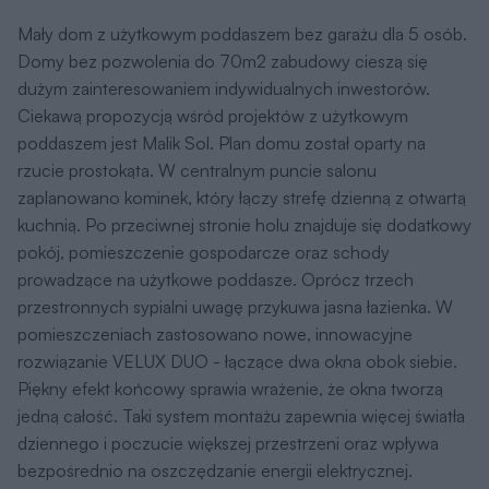
Mały dom z użytkowym poddaszem bez garażu dla 5 osób.
Domy bez pozwolenia do 70m2 zabudowy cieszą się
dużym zainteresowaniem indywidualnych inwestorów.
Ciekawą propozycją wśród projektów z użytkowym
poddaszem jest Malik Sol. Plan domu został oparty na
rzucie prostokąta. W centralnym puncie salonu
zaplanowano kominek, który łączy strefę dzienną z otwartą
kuchnią. Po przeciwnej stronie holu znajduje się dodatkowy
pokój, pomieszczenie gospodarcze oraz schody
prowadzące na użytkowe poddasze. Oprócz trzech
przestronnych sypialni uwagę przykuwa jasna łazienka. W
pomieszczeniach zastosowano nowe, innowacyjne
rozwiązanie VELUX DUO - łączące dwa okna obok siebie.
Piękny efekt końcowy sprawia wrażenie, że okna tworzą
jedną całość. Taki system montażu zapewnia więcej światła
dziennego i poczucie większej przestrzeni oraz wpływa
bezpośrednio na oszczędzanie energii elektrycznej.