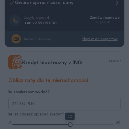
Gwarancja najniższej ceny
Zapytaj o projekt
Zamów rozmowę
pn.-pt. 8-20
+48 22 59 05 000
Napisz do ekspertów
Kredyt na budowę
Kredyt hipoteczny z ING
REKLAMA
Oblicz ratę dla tej nieruchomości
Ile zamierzasz wydać?
Ile lat chcesz spłacać kredyt?
20
0
35