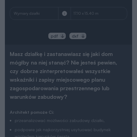
Wymiary działki
17.10 x 15.40 m
pdf
dxf
Masz działkę i zastanawiasz się jaki dom
mógłby na niej stanąć? Nie jesteś pewien,
czy dobrze zinterpretowałeś wszystkie
wskaźniki i zapisy miejscowego planu
zagospodarowania przestrzennego lub
warunków zabudowy?
Architekt pomoże Ci:
przeanalizować możliwości zabudowy działki,
podpowie jak najkorzystniej usytuować budynek
względem kierunków świata,