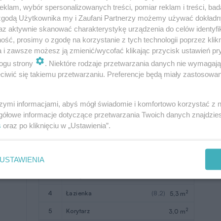
klam, wybór spersonalizowanych treści, pomiar reklam i treści, bad
8
komunikacja
(2,3)
 zgodą Użytkownika my i Zaufani Partnerzy możemy używać dokład
az aktywnie skanować charakterystykę urządzenia do celów identyfi
W nawiasach podano powierzchnie
ść, prosimy o zgodę na korzystanie z tych technologii poprzez klikn
pomieszczenia netto
a i zawsze możesz ją zmienić/wycofać klikając przycisk ustawień pr
ogu strony
. Niektóre rodzaje przetwarzania danych nie wymagaj
iwić się takiemu przetwarzaniu. Preferencje będą miały zastosowanie
szymi informacjami, abyś mógł świadomie i komfortowo korzystać z
gółowe informacje dotyczące przetwarzania Twoich danych znajdzi
Pomieszczenie
Użytkowa
s
oraz po kliknięciu w „Ustawienia”.
2
1
sypialnia
(13,2)
10,3 m
2
2
pokój
(13,3)
9,9 m
USTAWIENIA
2
3
pokój
(9,5)
7,6 m
2
4
łazienka
(8,2)
5,3 m
2
5
korytarz
3,0 m