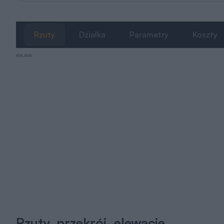
Rzuty
Działka
Parametry
Koszty
REKLAMA
Rzuty, przekrój, elewacje