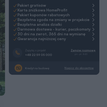
Pakiet gratisów
Karta zniżkowa HomeProfit
Pakiet kuponów rabatowych
Bezpłatna zgoda na zmiany w projekcie
Bezpłatna analiza działki
Darmowa dostawa - kurier, paczkomaty
30 dni na zwrot, 365 dni na wymianę
Gwarancja najniższej ceny
Zapytaj o projekt
Zamów rozmowę
pn.-pt. 8-20
+48 22 59 05 000
Napisz do ekspertów
Kredyt na budowę
a