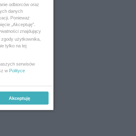
anie odbiorców oraz
nych danych
kacji. Ponieważ
ięcie „Akceptuję”.
ywatności znajdujący
ą zgody użytkownika,
 tylko na tej
 naszych serwisów
esz w
Polityce
Akceptuję