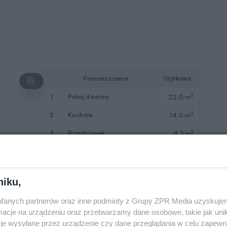
Pomieszczenie
Użytkowa
2
1
pokój dzienny
22,0 m
2
2
kuchnia
14,0 m
2
3
przedsionek
4,3 m
2
4
hol
3,3 m
2
5
wc
2,6 m
niku,
2
Razem
46,2 m
fanych partnerów oraz inne podmioty z Grupy ZPR Media uzyskujem
6
kotłownia
(4,9)
cje na urządzeniu oraz przetwarzamy dane osobowe, takie jak unika
je wysyłane przez urządzenie czy dane przeglądania w celu zapewn
7
garaż
(20,6)