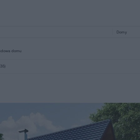
udowa domu
035)