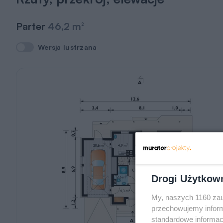
Parter
46,2 m
2
Wersja lustrzana
Wersja lustrzana
Drogi Użytkow
My, naszych 1160 zau
przechowujemy informa
standardowe informac