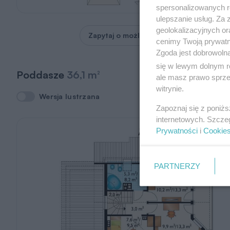
spersonalizowanych re
ulepszanie usług. Za
geolokalizacyjnych or
Zapytaj o możliwość zmian
cenimy Twoją prywatno
Zgoda jest dobrowoln
się w lewym dolnym r
Poddasze
36,1 m
2
ale masz prawo sprzec
witrynie.
Wersja lustrzana
Wersja lustrzana
Zapoznaj się z poniż
internetowych. Szcze
Prywatności
i
Cookie
PARTNERZY