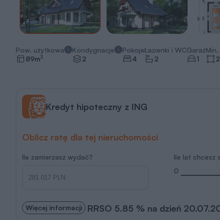
Pow. użytkowa
Kondygnacje
Pokoje
Łazienki i WC
Garaż
Min. 
2
89
m
2
4
2
1
2
Kredyt hipoteczny z ING
Oblicz ratę dla tej nieruchomości
Ile zamierzasz wydać?
Ile lat chcesz
0
RRSO 5.85 % na dzień 20.07.2
Więcej informacji