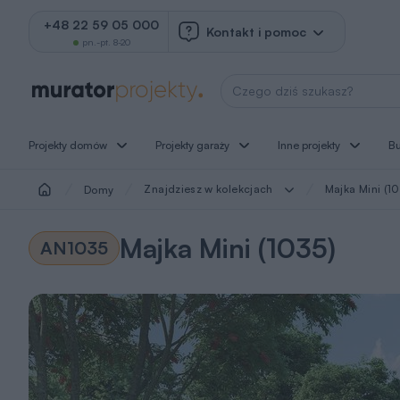
+48 22 59 05 000
Kontakt i pomoc
pn.-pt. 8-20
Wyszukaj projekt
Projekty domów
Projekty garaży
Inne projekty
B
Znajdziesz w kolekcjach
Majka Mini (1
Domy
Majka Mini (1035)
AN1035