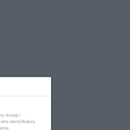
y dostęp i
lne identyfikatory,
iania