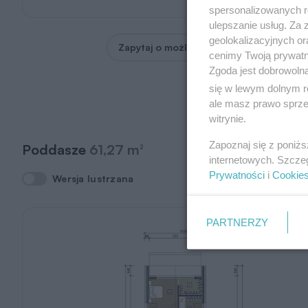
spersonalizowanych re
ulepszanie usług. Za
geolokalizacyjnych or
Zapytaj o możliwość zmian
cenimy Twoją prywatno
Zgoda jest dobrowoln
się w lewym dolnym r
ale masz prawo sprzec
witrynie.
Zapoznaj się z poniż
Poddasze
61,27 m
2
internetowych. Szcze
Prywatności
i
Cookie
Wersja lustrzana
Wersja lustrzana
PARTNERZY