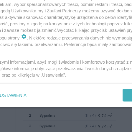
klam, wybór spersonalizowanych treści, pomiar reklam i treści, bad
2
Razem
75,76 m
 zgodą Użytkownika my i Zaufani Partnerzy możemy używać dokład
az aktywnie skanować charakterystykę urządzenia do celów identyfi
2
8
garaż
33,6 m
ść, prosimy o zgodę na korzystanie z tych technologii poprzez klikn
a i zawsze możesz ją zmienić/wycofać klikając przycisk ustawień pr
2
T
taras
24,32 m
ogu strony
. Niektóre rodzaje przetwarzania danych nie wymagaj
W nawiasach podano powierzchnie
iwić się takiemu przetwarzaniu. Preferencje będą miały zastosowanie
pomieszczenia netto
szymi informacjami, abyś mógł świadomie i komfortowo korzystać z
gółowe informacje dotyczące przetwarzania Twoich danych znajdzi
s
oraz po kliknięciu w „Ustawienia”.
Pomieszczenie
Użytkowa
USTAWIENIA
2
1
korytarz
7,95 m
2
2
sypialnia
(11,74)
9,74 m
2
3
sypialnia
(11,74)
9,74 m