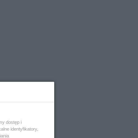
y dostęp i
lne identyfikatory,
iania