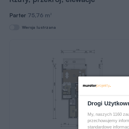
Parter
75,76 m
2
Wersja lustrzana
Wersja lustrzana
Drogi Użytkow
My, naszych 1160 zau
przechowujemy informa
standardowe informac