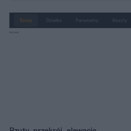
Rzuty
Działka
Parametry
Koszty
REKLAMA
Rzuty, przekrój, elewacje