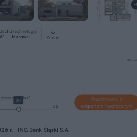
 dachu
Technologia
5
°
Murowa
Więcej
REKLA
 spłacać kredyt?
Porozmawiaj z
20
ekspertem hipotecznym
35
026 r.
ING Bank Śląski S.A.