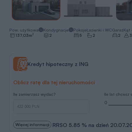
Pow. użytkowa
Kondygnacje
Pokoje
Łazienki i WC
Garaż
Kąt
2
137,03
m
2
5
2
2
3
Kredyt hipoteczny z ING
Oblicz ratę dla tej nieruchomości
Ile zamierzasz wydać?
Ile lat chcesz
0
RRSO 5.85 % na dzień 20.07.2
Więcej informacji