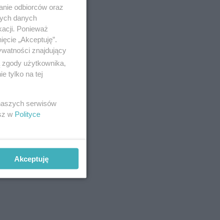
anie odbiorców oraz
nych danych
kacji. Ponieważ
ięcie „Akceptuję”.
ywatności znajdujący
ą zgody użytkownika,
 tylko na tej
 naszych serwisów
esz w
Polityce
Akceptuję