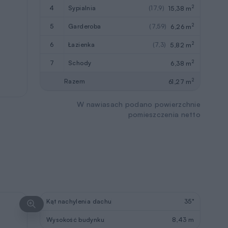
2
4
sypialnia
(17,9)
15,38 m
2
5
garderoba
(7,59)
6,26 m
2
6
łazienka
(7,3)
5,82 m
2
7
schody
6,38 m
2
Razem
61,27 m
W nawiasach podano powierzchnie
pomieszczenia netto
Kąt nachylenia dachu
35°
Wysokość budynku
8,43 m