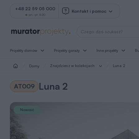
+48 22 59 05 000
Kontakt i pomoc
pn.-pt. 8-20
Wyszukaj projekt
Projekty domów
Projekty garaży
Inne projekty
B
Znajdziesz w kolekcjach
Luna 2
Domy
Luna 2
AT009
Nowość