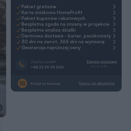
Pakiet gratisów
Karta zniżkowa HomeProfit
Pakiet kuponów rabatowych
Bezpłatna zgoda na zmiany w projekcie
Bezpłatna analiza działki
Darmowa dostawa - kurier, paczkomaty
30 dni na zwrot, 365 dni na wymianę
Gwarancja najniższej ceny
Zapytaj o projekt
Zamów rozmowę
pn.-pt. 8-20
+48 22 59 05 000
Napisz do ekspertów
Kredyt na budowę
a