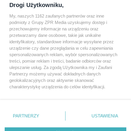
Drogi Użytkowniku,
My, naszych 1162 zaufanych partnerów oraz inne
podmioty z Grupy ZPR Media uzyskujemy dostęp i
przechowujemy informacje na urządzeniu oraz
Odwiedź grupę na Facebooku
przetwarzamy dane osobowe, takie jak unikalne
Gdybym budował drugi raz - mądry Polak
identyfikatory, standardowe informacje wysyłane przez
przed budową
urządzenie czy dane przeglądania w celu zapewniania
spersonalizowanych reklam, wybór spersonalizowanych
Forum Muratora
treści, pomiar reklam i treści, badanie odbiorców oraz
ulepszanie usług. Za zgodą Użytkownika my i Zaufani
Partnerzy możemy używać dokładnych danych
geolokalizacyjnych oraz aktywnie skanować
charakterystykę urządzenia do celów identyfikacji.
Ponieważ cenimy Twoją prywatność, prosimy o zgodę na
korzystanie z tych technologii poprzez kliknięcie
„Akceptuję”. Zgoda jest dobrowolna i zawsze możesz ją
zmienić/wycofać klikając przycisk ustawień prywatności
PARTNERZY
USTAWIENIA
znajdujący się w lewym dolnym rogu strony
. Niektóre
rodzaje przetwarzania danych nie wymagają zgody