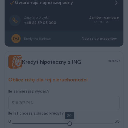
Gwarancja najniższej ceny
Zapytaj o projekt
Zamów rozmowę
pn.-pt. 8-20
+48 22 59 05 000
Napisz do ekspertów
Kredyt na budowę
Kredyt hipoteczny z ING
REKLAMA
Oblicz ratę dla tej nieruchomości
Ile zamierzasz wydać?
Ile lat chcesz spłacać kredyt?
20
0
35