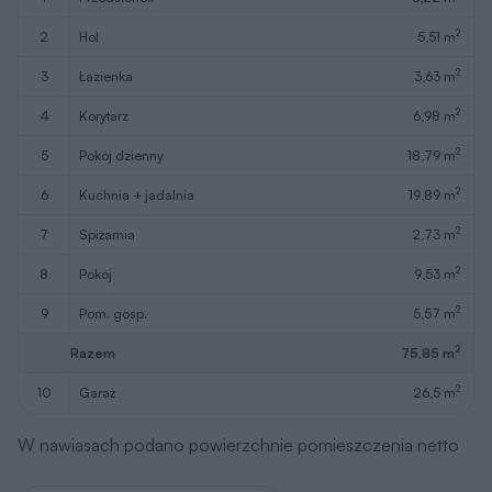
2
2
hol
5,51 m
2
3
łazienka
3,63 m
2
4
korytarz
6,98 m
2
5
pokój dzienny
18,79 m
2
6
kuchnia + jadalnia
19,89 m
2
7
spiżarnia
2,73 m
2
8
pokój
9,53 m
2
9
pom. gosp.
5,57 m
2
Razem
75,85 m
2
10
garaż
26,5 m
W nawiasach podano powierzchnie pomieszczenia netto