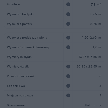
Kubatura
3
918 m
Wysokość budynku
8,65 m
Wysokość parteru
2,75 m
Wysokość poddasza / piętra
1,20-2,60 m
Wysokość ścianki kolankowej
1,2 m
Wymiary budynku
13,85 x 13,55 m
Wymiary działki
20,85 x 22,55 m
Pokoje (z salonem)
6
Łazienki i wc
3
Miejsca postojowe
1
Sezonowość
Całoroczny