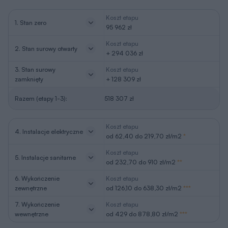
Koszt etapu
1. Stan zero
95 962 zł
Koszt etapu
2. Stan surowy otwarty
+ 294 036 zł
3. Stan surowy
Koszt etapu
zamknięty
+ 128 309 zł
Razem (etapy 1-3):
518 307 zł
Koszt etapu
4. Instalacje elektryczne
od 62,40 do 219,70 zł/m2
*
Koszt etapu
5. Instalacje sanitarne
od 232,70 do 910 zł/m2
**
6. Wykończenie
Koszt etapu
zewnętrzne
od 126,10 do 638,30 zł/m2
***
7. Wykończenie
Koszt etapu
wewnętrzne
od 429 do 878,80 zł/m2
***