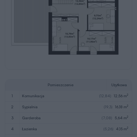
Pomieszczenie
Użytkowa
2
1
komunikacja
(12,84)
12,56 m
2
2
sypialnia
(19,3)
16,18 m
2
3
garderoba
(7,08)
5,64 m
2
4
łazienka
(5,26)
4,15 m