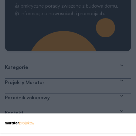
👍 praktyczne porady związane z budową domu,
👍 informacje o nowościach i promocjach.
Kategorie
Projekty Murator
Poradnik zakupowy
Kontakt
Dołącz do nas