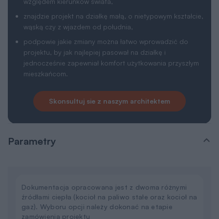
względem kierunków świata,
znajdzie projekt na działkę małą, o nietypowym kształcie,
wąską czy z wjazdem od południa,
podpowie jakie zmiany można łatwo wprowadzić do
projektu, by jak najlepiej pasował na działkę i
jednocześnie zapewniał komfort użytkowania przyszłym
mieszkańcom.
Skonsultuj sie z naszym architektem
Parametry
Dokumentacja opracowana jest z dwoma różnymi
źródłami ciepła (kocioł na paliwo stałe oraz kocioł na
gaz). Wyboru opcji należy dokonać na etapie
zamówienia projektu