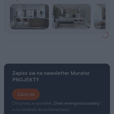
Zapisz sie na newsletter Murator
PROJEKTY
Zapisz się
Otrzymasz e-poradnik „
Dom energooszczędny
”,
a co niedziela do porannej kawy: