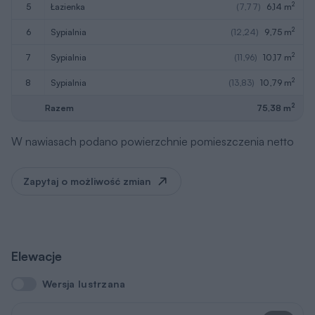
2
5
łazienka
(7,77)
6,14 m
2
6
sypialnia
(12,24)
9,75 m
2
7
sypialnia
(11,96)
10,17 m
2
8
sypialnia
(13,83)
10,79 m
2
Razem
75,38 m
W nawiasach podano powierzchnie pomieszczenia netto
Zapytaj o możliwość zmian
Elewacje
Wersja lustrzana
Wersja lustrzana