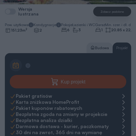
Wersja
Zobacz podobne
lustrzana
Pow. użytkowa
Kondygnacje
Pokoje
Łazienki i WC
Garaż
Min. szer. i dł. dzia
2
6
3
1
20,85 x 22,5
151,23
m
2
Budowa
Projekt
Kup projekt
Pakiet gratisów
Karta zniżkowa HomeProfit
Pakiet kuponów rabatowych
Bezpłatna zgoda na zmiany w projekcie
Bezpłatna analiza działki
Darmowa dostawa - kurier, paczkomaty
30 dni na zwrot, 365 dni na wymianę