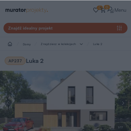
0
0
Menu
Znajdź idealny projekt
Znajdziesz w kolekcjach
Luka 2
Domy
Luka 2
AP237
1/17