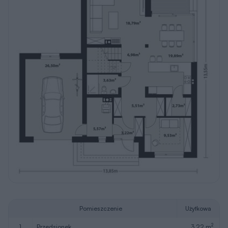
Pomieszczenie
Użytkowa
2
1
przedsionek
3,22 m