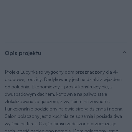
Opis projektu
Projekt Lucynka to wygodny dom przeznaczony dla 4-
osobowej rodziny. Dedykowany jest na działki z wjazdem
od południa. Ekonomiczny - prosty konstrukcyjnie, z
dwuspadowym dachem, kotłownią na paliwo stałe
zlokalizowaną za garażem, z wyjściem na zewnątrz.
Funkcjonalnie podzielony na dwie strefy: dzienną i nocną.
Salon połączony jest z kuchnią ze spiżarnią i posiada dwa
wyjścia na taras. Część tarasu zadaszono przedłużając
dach, część zacieniono pergolą. Dom połączony jest z