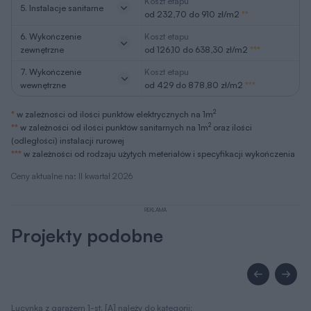
Koszt etapu
5. Instalacje sanitarne
od 232,70 do 910 zł/m2
**
6. Wykończenie
Koszt etapu
zewnętrzne
od 126,10 do 638,30 zł/m2
***
7. Wykończenie
Koszt etapu
wewnętrzne
od 429 do 878,80 zł/m2
***
2
*
w zależności od ilości punktów elektrycznych na 1m
2
**
w zależności od ilości punktów sanitarnych na 1m
oraz ilości
(odległości) instalacji rurowej
***
w zależności od rodzaju użytych meteriałów i specyfikacji wykończenia
Ceny aktualne na: II kwartał 2026
REKLAMA
Projekty podobne
Lucynka z garażem 1-st. [A] należy do kategorii: