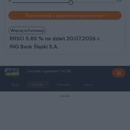
Porozmawiaj z ekspertem hipotecznym
Więcej informacji
RRSO 5.85 % na dzień 20.07.2026 r.
ING Bank Śląski S.A.
Lucynka z garażem 1-st. [A]
DD652
Rzuty
Działka
Parametry
Koszty
Podobne
REKLAMA