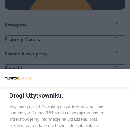
Kategorie
Projekty Murator
Poradnik zakupowy
Kontakt
Dołącz do nas
Drogi Użytkowniku,
My, naszych 1162 zaufanych partnerów oraz inne
podmioty z Grupy ZPR Media uzyskujemy dostęp i
przechowujemy informacje na urządzeniu oraz
Odwiedź grupę na Facebooku
przetwarzamy dane osobowe, takie jak unikalne
Gdybym budował drugi raz - mądry Polak