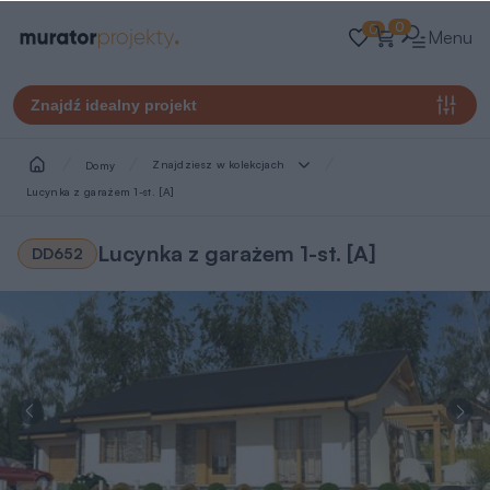
0
0
Menu
Znajdź idealny projekt
Znajdziesz w kolekcjach
Domy
Lucynka z garażem 1-st. [A]
Lucynka z garażem 1-st. [A]
DD652