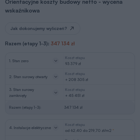
Orientacyjne koszty budowy netto - wycena
wskaźnikowa
Jak dokonujemy wyliczeń?
Razem (etapy 1-3):
347 134 zł
Koszt etapu
1. Stan zero
93 379 zł
Koszt etapu
2. Stan surowy otwarty
+ 208 305 zł
3. Stan surowy
Koszt etapu
zamknięty
+ 45 451 zł
Razem (etapy 1-3):
347 134 zł
Koszt etapu
4. Instalacje elektryczne
od 62,40 do 219,70 zł/m2
*