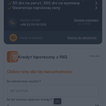
30 dni na zwrot, 365 dni na wymianę
Gwarancja najniższej ceny
Zapytaj o projekt
Zamów rozmowę
pn.-pt. 8-20
+48 22 59 05 000
Napisz do ekspertów
Kredyt na budowę
Kredyt hipoteczny z ING
REKLAMA
Oblicz ratę dla tej nieruchomości
Ile zamierzasz wydać?
Ile lat chcesz spłacać kredyt?
20
0
35