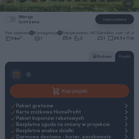
1/8
Wersja
Zobacz podobne
lustrzana
Pow. użytkowa
Kondygnacje
Pokoje
Łazienki i WC
Garaż
Min. szer. i dł. dzia
2
4
2
1
24,3 x 17,6
m
94
m
1
Budowa
Projekt
Kup projekt
Pakiet gratisów
Karta zniżkowa HomeProfit
Pakiet kuponów rabatowych
Bezpłatna zgoda na zmiany w projekcie
Bezpłatna analiza działki
Darmowa dostawa - kurier, paczkomaty