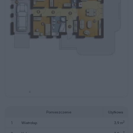
Pomieszczenie
Użytkowa
2
1
wiatrołap
3,9 m
2