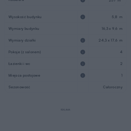
257 m
Wysokość budynku
5,8 m
Wymiary budynku
16,3 x 9,6 m
Wymiary działki
24,3 x 17,6 m
Pokoje (z salonem)
4
Łazienki i wc
2
Miejsca postojowe
1
Sezonowość
Całoroczny
REKLAMA