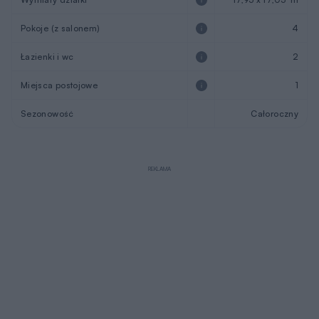
Pokoje (z salonem)
4
Łazienki i wc
2
Miejsca postojowe
1
Sezonowość
Całoroczny
REKLAMA