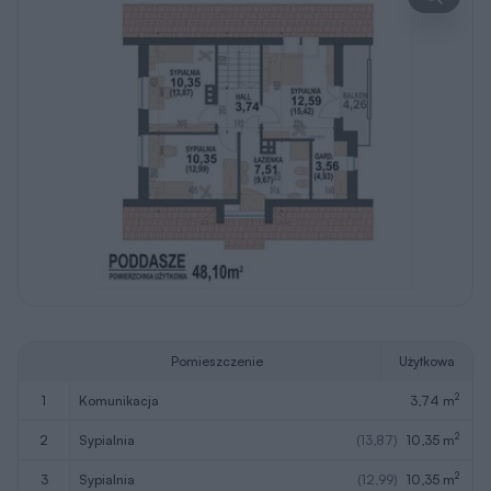
Pomieszczenie
Użytkowa
2
1
komunikacja
3,74 m
2
2
sypialnia
(13,87)
10,35 m
2
3
sypialnia
(12,99)
10,35 m