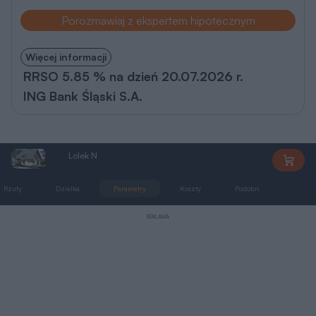
Porozmawiaj z ekspertem hipotecznym
Więcej informacji
RRSO 5.85 % na dzień 20.07.2026 r.
ING Bank Śląski S.A.
Lolek N
DA011
Rzuty
Działka
Parametry
Koszty
Podobne
Zmia
REKLAMA