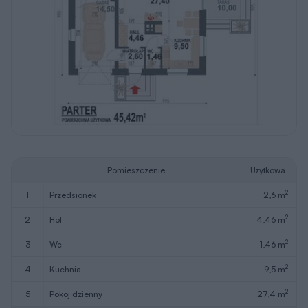
Pomieszczenie
Użytkowa
2
1
przedsionek
2,6 m
2
2
hol
4,46 m
2
3
wc
1,46 m
2
4
kuchnia
9,5 m
2
5
pokój dzienny
27,4 m