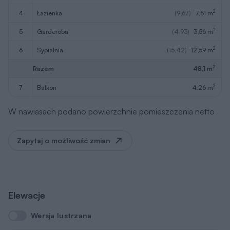
2
4
łazienka
(9,67)
7,51 m
2
5
garderoba
(4,93)
3,56 m
2
6
sypialnia
(15,42)
12,59 m
2
Razem
48,1 m
2
7
balkon
4,26 m
W nawiasach podano powierzchnie pomieszczenia netto
Zapytaj o możliwość zmian
Elewacje
Wersja lustrzana
Wersja lustrzana