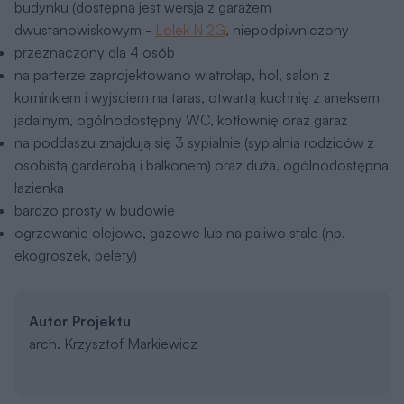
budynku (dostępna jest wersja z garażem
dwustanowiskowym -
Lolek N 2G
, niepodpiwniczony
przeznaczony dla 4 osób
na parterze zaprojektowano wiatrołap, hol, salon z
kominkiem i wyjściem na taras, otwartą kuchnię z aneksem
jadalnym, ogólnodostępny WC, kotłownię oraz garaż
na poddaszu znajdują się 3 sypialnie (sypialnia rodziców z
osobistą garderobą i balkonem) oraz duża, ogólnodostępna
łazienka
bardzo prosty w budowie
ogrzewanie olejowe, gazowe lub na paliwo stałe (np.
ekogroszek, pelety)
Autor Projektu
arch. Krzysztof Markiewicz