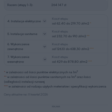
Razem (etapy 1-3):
264 147 zł
Koszt etapu
4. Instalacje elektryczne
od 62,40 do 219,70 zł/m2
*
Koszt etapu
5. Instalacje sanitarne
od 232,70 do 910 zł/m2
**
6. Wykończenie
Koszt etapu
zewnętrzne
od 126,10 do 638,30 zł/m2
***
7. Wykończenie
Koszt etapu
wewnętrzne
od 429 do 878,80 zł/m2
***
2
*
w zależności od ilości punktów elektrycznych na 1m
2
**
w zależności od ilości punktów sanitarnych na 1m
oraz ilości
(odległości) instalacji rurowej
***
w zależności od rodzaju użytych meteriałów i specyfikacji wykończenia
Ceny aktualne na: II kwartał 2026
REKLAMA