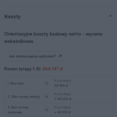
Koszty
Orientacyjne koszty budowy netto - wycena
wskaźnikowa
Jak dokonujemy wyliczeń?
Razem (etapy 1-3):
264 147 zł
Koszt etapu
1. Stan zero
55 394 zł
Koszt etapu
2. Stan surowy otwarty
+ 163 421 zł
3. Stan surowy
Koszt etapu
zamknięty
+ 45 333 zł