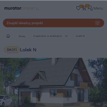
0
0
Menu
Znajdź idealny projekt
Znajdziesz w kolekcjach
Lolek N
Domy
Lolek N
DA011
1/25