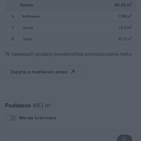
2
Razem
45,42 m
2
6
kotłownia
7,98 m
2
7
garaż
14,5 m
2
8
taras
10,0 m
W nawiasach podano powierzchnie pomieszczenia netto
Zapytaj o możliwość zmian
Poddasze
48,1 m
2
Wersja lustrzana
Wersja lustrzana