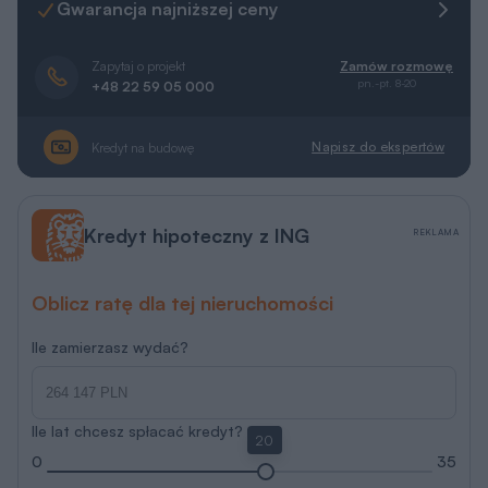
Gwarancja najniższej ceny
Zapytaj o projekt
Zamów rozmowę
pn.-pt. 8-20
+48 22 59 05 000
Napisz do ekspertów
Kredyt na budowę
Kredyt hipoteczny z ING
REKLAMA
Oblicz ratę dla tej nieruchomości
Ile zamierzasz wydać?
Ile lat chcesz spłacać kredyt?
20
0
35