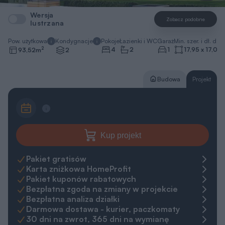
Wersja
Zobacz podobne
lustrzana
Pow. użytkowa
Kondygnacje
Pokoje
Łazienki i WC
Garaż
Min. szer. i dł. dzia
2
4
2
1
17,95 x 17,05
93,52
m
2
Budowa
Projekt
Kup projekt
Pakiet gratisów
Karta zniżkowa HomeProfit
Pakiet kuponów rabatowych
Bezpłatna zgoda na zmiany w projekcie
Bezpłatna analiza działki
Darmowa dostawa - kurier, paczkomaty
30 dni na zwrot, 365 dni na wymianę