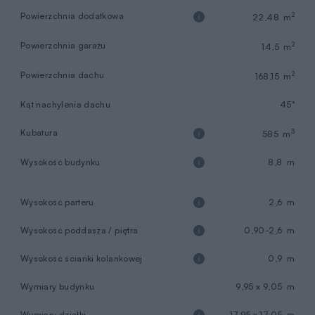
Powierzchnia dodatkowa
2
22,48 m
Powierzchnia garażu
2
14,5 m
Powierzchnia dachu
2
168,15 m
Kąt nachylenia dachu
45°
Kubatura
3
585 m
Wysokość budynku
8,8 m
Wysokość parteru
2,6 m
Wysokość poddasza / piętra
0,90-2,6 m
Wysokość ścianki kolankowej
0,9 m
Wymiary budynku
9,95 x 9,05 m
Wymiary działki
17,95 x 17,05 m