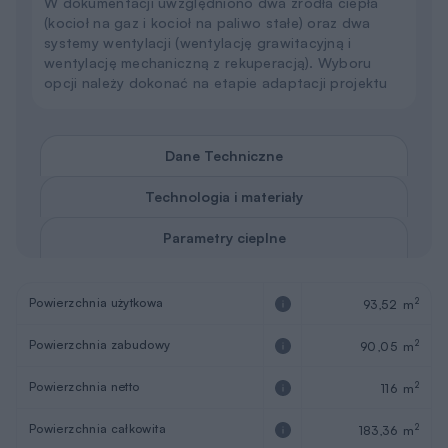
W dokumentacji uwzględniono dwa źródła ciepła
(kocioł na gaz i kocioł na paliwo stałe) oraz dwa
systemy wentylacji (wentylację grawitacyjną i
wentylację mechaniczną z rekuperacją). Wyboru
opcji należy dokonać na etapie adaptacji projektu
Dane Techniczne
Technologia i materiały
Parametry cieplne
Powierzchnia użytkowa
2
93,52 m
Powierzchnia zabudowy
2
90,05 m
Powierzchnia netto
2
116 m
Powierzchnia całkowita
2
183,36 m