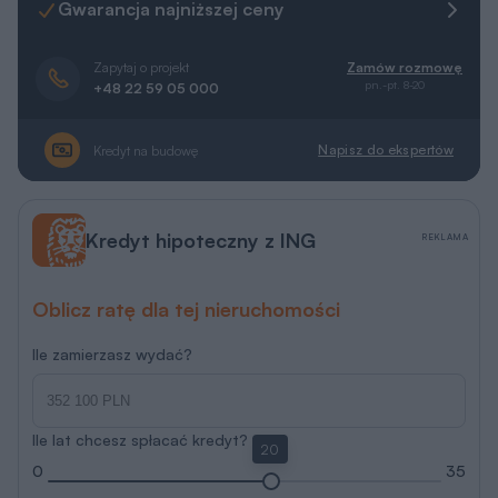
Gwarancja najniższej ceny
Zapytaj o projekt
Zamów rozmowę
pn.-pt. 8-20
+48 22 59 05 000
Napisz do ekspertów
Kredyt na budowę
Kredyt hipoteczny z ING
REKLAMA
Oblicz ratę dla tej nieruchomości
Ile zamierzasz wydać?
Ile lat chcesz spłacać kredyt?
20
0
35