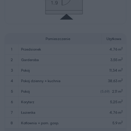
Pomieszczenie
Użytkowa
2
1
przedsionek
4,76 m
2
2
garderoba
3,55 m
2
3
pokój
11,34 m
2
4
pokój dzienny + kuchnia
38,63 m
2
5
pokój
(5,69)
2,11 m
2
6
korytarz
5,25 m
2
7
łazienka
4,76 m
2
8
kotłownia + pom. gosp.
5,9 m