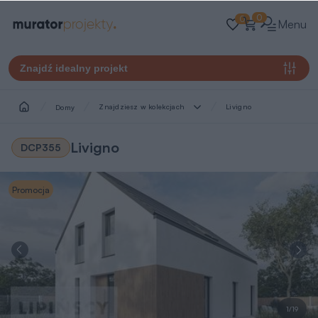
0
0
Menu
Znajdź idealny projekt
Znajdziesz w kolekcjach
Livigno
Domy
Livigno
DCP355
Promocja
1/19