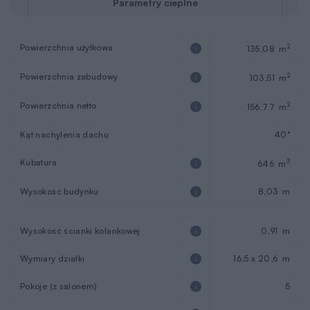
Parametry cieplne
Powierzchnia użytkowa
2
135,08 m
Powierzchnia zabudowy
2
103,51 m
Powierzchnia netto
2
156,77 m
Kąt nachylenia dachu
40°
Kubatura
3
646 m
Wysokość budynku
8,03 m
Wysokość ścianki kolankowej
0,91 m
Wymiary działki
16,5 x 20,6 m
Pokoje (z salonem)
5