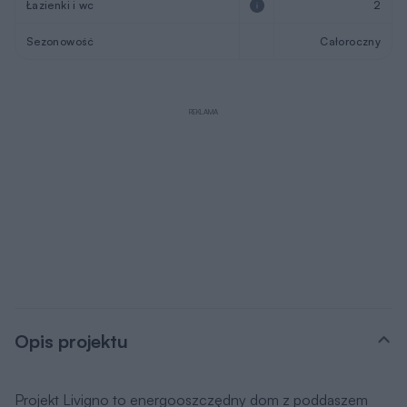
Łazienki i wc
2
Sezonowość
Całoroczny
REKLAMA
Opis projektu
Projekt Livigno to energooszczędny dom z poddaszem