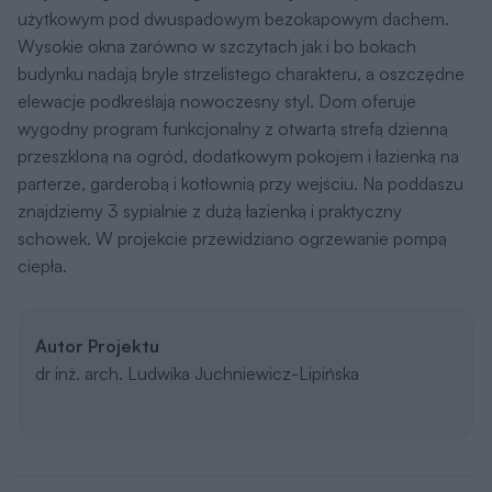
użytkowym pod dwuspadowym bezokapowym dachem.
Wysokie okna zarówno w szczytach jak i bo bokach
budynku nadają bryle strzelistego charakteru, a oszczędne
elewacje podkreślają nowoczesny styl. Dom oferuje
wygodny program funkcjonalny z otwartą strefą dzienną
przeszkloną na ogród, dodatkowym pokojem i łazienką na
parterze, garderobą i kotłownią przy wejściu. Na poddaszu
znajdziemy 3 sypialnie z dużą łazienką i praktyczny
schowek. W projekcie przewidziano ogrzewanie pompą
ciepła.
Autor Projektu
dr inż. arch. Ludwika Juchniewicz-Lipińska