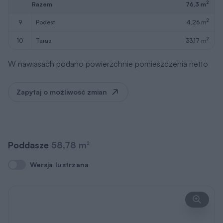
2
Razem
76,3 m
2
9
podest
4,26 m
2
10
taras
33,17 m
W nawiasach podano powierzchnie pomieszczenia netto
Zapytaj o możliwość zmian
Poddasze
58,78 m
2
Wersja lustrzana
Wersja lustrzana