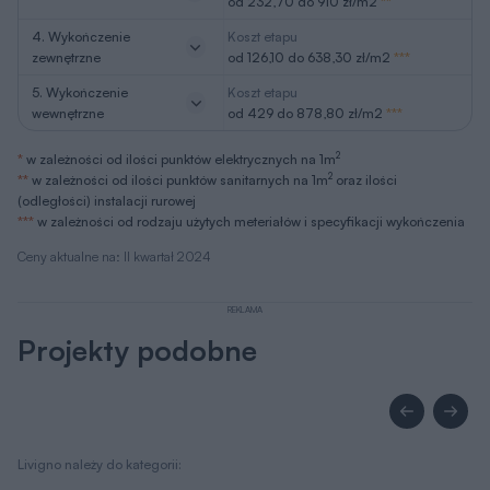
od 232,70 do 910 zł/m2
**
4. Wykończenie
Koszt etapu
zewnętrzne
od 126,10 do 638,30 zł/m2
***
5. Wykończenie
Koszt etapu
wewnętrzne
od 429 do 878,80 zł/m2
***
2
*
w zależności od ilości punktów elektrycznych na 1m
2
**
w zależności od ilości punktów sanitarnych na 1m
oraz ilości
(odległości) instalacji rurowej
***
w zależności od rodzaju użytych meteriałów i specyfikacji wykończenia
Ceny aktualne na: II kwartał 2024
REKLAMA
Projekty podobne
Livigno należy do kategorii: