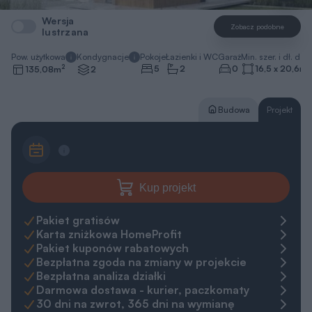
Wersja
Zobacz podobne
lustrzana
Pow. użytkowa
Kondygnacje
Pokoje
Łazienki i WC
Garaż
Min. szer. i dł. dzia
2
5
2
0
16,5 x 20,6
m
135,08
m
2
Budowa
Projekt
Kup projekt
Pakiet gratisów
Karta zniżkowa HomeProfit
Pakiet kuponów rabatowych
Bezpłatna zgoda na zmiany w projekcie
Bezpłatna analiza działki
Darmowa dostawa - kurier, paczkomaty
30 dni na zwrot, 365 dni na wymianę