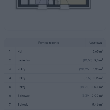
Pomieszczenie
Użytkowa
2
1
hol
5,65 m
2
2
łazienka
(10,55)
9,5 m
2
3
pokój
(20,25)
13,95 m
2
4
pokój
(16,61)
11,16 m
2
5
pokój
(14,98)
11,04 m
2
6
schowek
(3,39)
2,02 m
2
7
schody
5,46 m