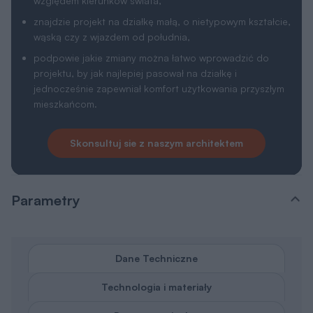
względem kierunków świata,
znajdzie projekt na działkę małą, o nietypowym kształcie,
wąską czy z wjazdem od południa,
podpowie jakie zmiany można łatwo wprowadzić do
projektu, by jak najlepiej pasował na działkę i
jednocześnie zapewniał komfort użytkowania przyszłym
mieszkańcom.
Skonsultuj sie z naszym architektem
Parametry
Dane Techniczne
Technologia i materiały