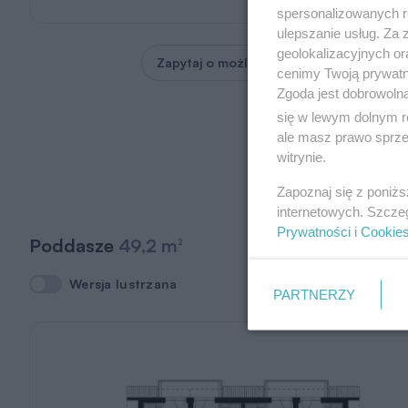
spersonalizowanych re
ulepszanie usług. Za
geolokalizacyjnych or
Zapytaj o możliwość zmian
cenimy Twoją prywatno
Zgoda jest dobrowoln
się w lewym dolnym r
ale masz prawo sprzec
witrynie.
Zapoznaj się z poniż
internetowych. Szcze
Prywatności
i
Cookie
Poddasze
49,2 m
2
Wersja lustrzana
Wersja lustrzana
PARTNERZY