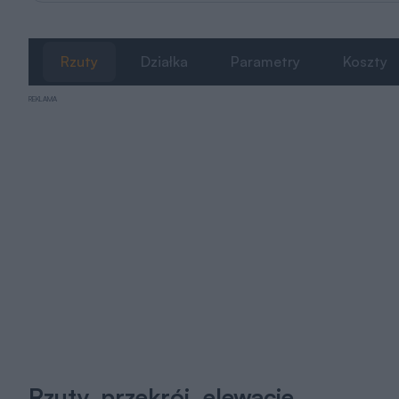
Rzuty
Działka
Parametry
Koszty
REKLAMA
Rzuty, przekrój, elewacje