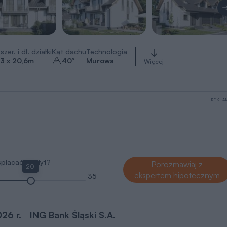
szer. i dł. działki
Kąt dachu
Technologia
3 x 20,6
m
40
°
Murowa
Więcej
REKLA
 spłacać kredyt?
Porozmawiaj z
20
ekspertem hipotecznym
35
026 r.
ING Bank Śląski S.A.