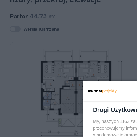
Parter
44,73 m
2
Wersja lustrzana
Wersja lustrzana
Drogi Użytkow
My, naszych 1162 zau
przechowujemy informa
standardowe informac