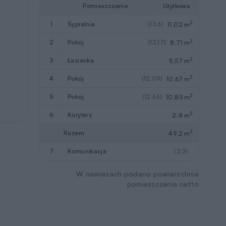
Pomieszczenie
Użytkowa
2
1
sypialnia
(13,6)
11,02 m
2
2
pokój
(12,17)
8,71 m
2
3
łazienka
5,57 m
2
4
pokój
(12,09)
10,67 m
2
5
pokój
(12,63)
10,83 m
2
6
korytarz
2,4 m
2
Razem
49,2 m
7
komunikacja
(2,3)
W nawiasach podano powierzchnie
pomieszczenia netto