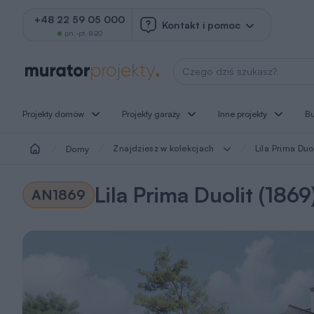
+48 22 59 05 000
Kontakt i pomoc
pn.-pt. 8-20
Wyszukaj projekt
Projekty domów
Projekty garaży
Inne projekty
B
Znajdziesz w kolekcjach
Lila Prima Duol
Domy
Lila Prima Duolit (1869
AN1869