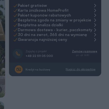
Pakiet gratisów
Karta zniżkowa HomeProfit
Pakiet kuponów rabatowych
Bezpłatna zgoda na zmiany w projekcie
Bezpłatna analiza działki
Darmowa dostawa - kurier, paczkomaty
30 dni na zwrot, 365 dni na wymianę
Gwarancja najniższej ceny
Zapytaj o projekt
Zamów rozmowę
pn.-pt. 8-20
+48 22 59 05 000
Napisz do ekspertów
Kredyt na budowę
a