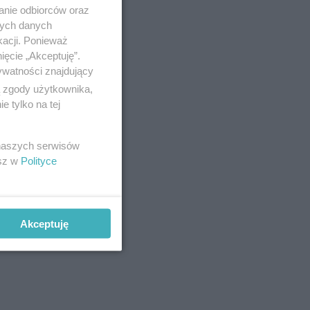
anie odbiorców oraz
nych danych
kacji. Ponieważ
ięcie „Akceptuję”.
ywatności znajdujący
ą zgody użytkownika,
 tylko na tej
 naszych serwisów
esz w
Polityce
Akceptuję