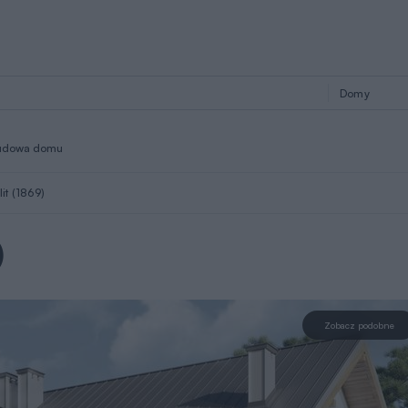
udowa domu
it (1869)
)
Zobacz podobne