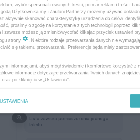
2
Razem
44,73 m
klam, wybór spersonalizowanych treści, pomiar reklam i treści, bad
 zgodą Użytkownika my i Zaufani Partnerzy możemy używać dokład
6
kotłownia (z pralnią)
(3,0)
az aktywnie skanować charakterystykę urządzenia do celów identyfi
ść, prosimy o zgodę na korzystanie z tych technologii poprzez klikn
7
komunikacja
(2,3)
a i zawsze możesz ją zmienić/wycofać klikając przycisk ustawień pr
8
schowek
(1,86)
ogu strony
. Niektóre rodzaje przetwarzania danych nie wymagaj
iwić się takiemu przetwarzaniu. Preferencje będą miały zastosowanie
9
garaż
(16,92)
W nawiasach podano powierzchnie
szymi informacjami, abyś mógł świadomie i komfortowo korzystać z
pomieszczenia netto
gółowe informacje dotyczące przetwarzania Twoich danych znajdzi
s
oraz po kliknięciu w „Ustawienia”.
USTAWIENIA
Lista zawiera pomieszczenia jednego
lokalu