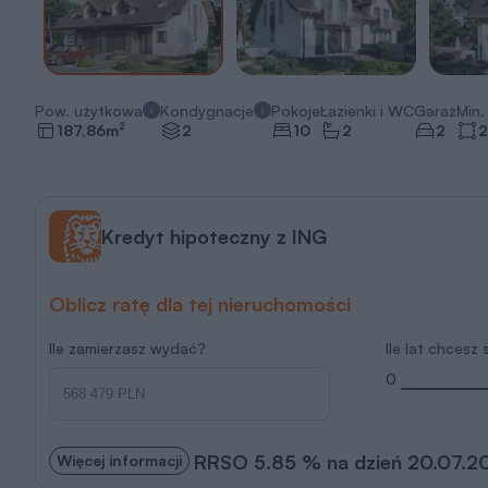
Pow. użytkowa
Kondygnacje
Pokoje
Łazienki i WC
Garaż
Min. 
2
187,86
m
2
10
2
2
2
Kredyt hipoteczny z ING
Oblicz ratę dla tej nieruchomości
Ile zamierzasz wydać?
Ile lat chcesz
0
RRSO 5.85 % na dzień 20.07.2
Więcej informacji