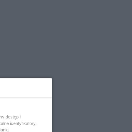
y dostęp i
lne identyfikatory,
iania