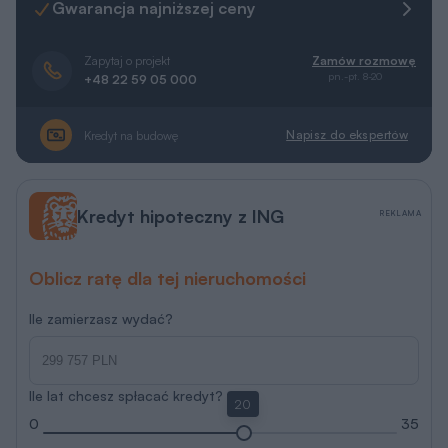
Gwarancja najniższej ceny
Zapytaj o projekt
Zamów rozmowę
pn.-pt. 8-20
+48 22 59 05 000
Napisz do ekspertów
Kredyt na budowę
Kredyt hipoteczny z ING
REKLAMA
Oblicz ratę dla tej nieruchomości
Ile zamierzasz wydać?
Ile lat chcesz spłacać kredyt?
20
0
35