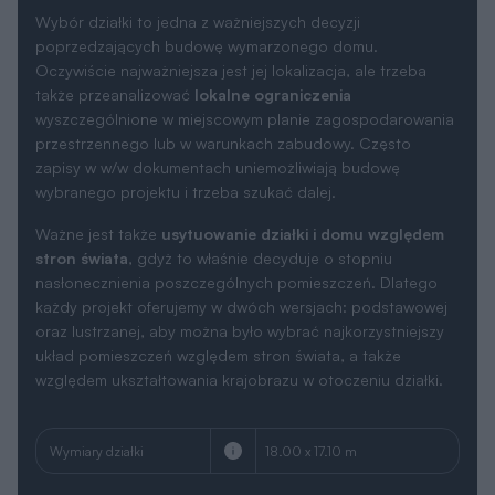
Wybór działki to jedna z ważniejszych decyzji
poprzedzających budowę wymarzonego domu.
Oczywiście najważniejsza jest jej lokalizacja, ale trzeba
także przeanalizować
lokalne ograniczenia
wyszczególnione w miejscowym planie zagospodarowania
przestrzennego lub w warunkach zabudowy. Często
zapisy w w/w dokumentach uniemożliwiają budowę
wybranego projektu i trzeba szukać dalej.
Ważne jest także
usytuowanie działki i domu względem
stron świata
, gdyż to właśnie decyduje o stopniu
nasłonecznienia poszczególnych pomieszczeń. Dlatego
każdy projekt oferujemy w dwóch wersjach: podstawowej
oraz lustrzanej, aby można było wybrać najkorzystniejszy
układ pomieszczeń względem stron świata, a także
względem ukształtowania krajobrazu w otoczeniu działki.
Wymiary działki
18.00 x 17.10 m