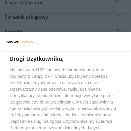
Projekty Murator
Poradnik zakupowy
Kontakt
Dołącz do nas
Drogi Użytkowniku,
My, naszych 1160 zaufanych partnerów oraz inne
podmioty z Grupy ZPR Media uzyskujemy dostęp i
przechowujemy informacje na urządzeniu oraz
Odwiedź grupę na Facebooku
przetwarzamy dane osobowe, takie jak unikalne
Gdybym budował drugi raz - mądry Polak
identyfikatory, standardowe informacje wysyłane przez
przed budową
urządzenie czy dane przeglądania w celu zapewniania
spersonalizowanych reklam, wybór spersonalizowanych
Forum Muratora
treści, pomiar reklam i treści, badanie odbiorców oraz
ulepszanie usług. Za zgodą Użytkownika my i Zaufani
Partnerzy możemy używać dokładnych danych