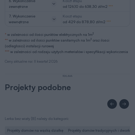
6. Wykończenie
Koszt etapu
zewnętrzne
od 126,10 do 638,30 zł/m2
***
7. Wykończenie
Koszt etapu
wewnętrzne
od 429 do 878,80 zł/m2
***
2
*
w zależności od ilości punktów elektrycznych na 1m
2
**
w zależności od ilości punktów sanitarnych na 1m
oraz ilości
(odległości) instalacji rurowej
***
w zależności od rodzaju użytych meteriałów i specyfikacji wykończenia
Ceny aktualne na: II kwartał 2026
REKLAMA
Projekty podobne
Lerka bez wiaty [B] należy do kategorii:
Projekty domów na wąską działkę
Projekty domów tradycyjnych i dworków