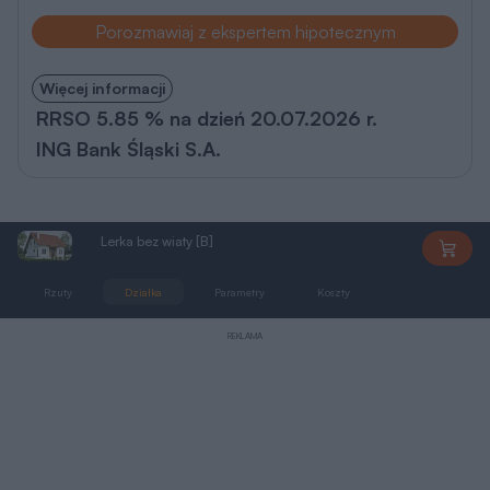
Porozmawiaj z ekspertem hipotecznym
Więcej informacji
RRSO 5.85 % na dzień 20.07.2026 r.
ING Bank Śląski S.A.
Lerka bez wiaty [B]
DD1399
Rzuty
Działka
Parametry
Koszty
Podobne
REKLAMA