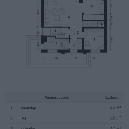
Pomieszczenie
Użytkowa
2
1
wiatrołap
3,0 m
2
2
hol
3,0 m
2
3
łazienka
5,2 m