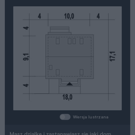
Wersja lustrzana
Masz działkę i zastanawiasz się jaki dom