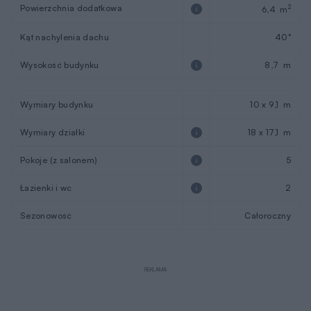
Powierzchnia dodatkowa
2
6,4 m
Kąt nachylenia dachu
40°
Wysokość budynku
8,7 m
Wymiary budynku
10 x 9,1 m
Wymiary działki
18 x 17,1 m
Pokoje (z salonem)
5
Łazienki i wc
2
Sezonowość
Całoroczny
REKLAMA