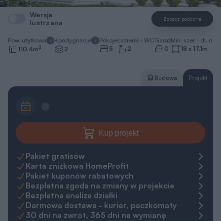
Wersja
Zobacz podobne
lustrzana
Pow. użytkowa
Kondygnacje
Pokoje
Łazienki i WC
Garaż
Min. szer. i dł. dzia
2
5
2
0
18 x 17,1
m
110,4
m
2
Budowa
Projekt
Kup projekt
Pakiet gratisów
Karta zniżkowa HomeProfit
Pakiet kuponów rabatowych
Bezpłatna zgoda na zmiany w projekcie
Bezpłatna analiza działki
Darmowa dostawa - kurier, paczkomaty
30 dni na zwrot, 365 dni na wymianę