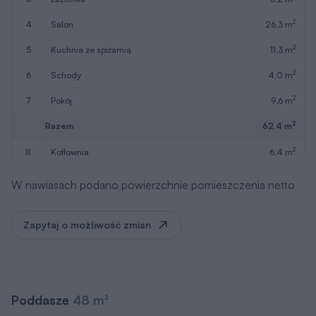
2
4
salon
26,3 m
2
5
kuchnia ze spiżarnią
11,3 m
2
6
schody
4,0 m
2
7
pokój
9,6 m
2
Razem
62,4 m
2
8
kotłownia
6,4 m
W nawiasach podano powierzchnie pomieszczenia netto
Zapytaj o możliwość zmian
Poddasze
48 m
2