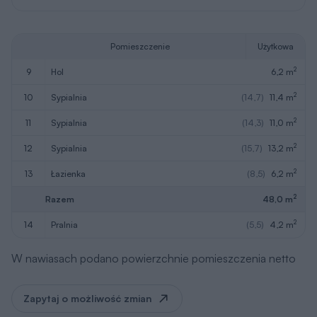
Pomieszczenie
Użytkowa
2
9
hol
6,2 m
2
10
sypialnia
(14,7)
11,4 m
2
11
sypialnia
(14,3)
11,0 m
2
12
sypialnia
(15,7)
13,2 m
2
13
łazienka
(8,5)
6,2 m
2
Razem
48,0 m
2
14
pralnia
(5,5)
4,2 m
W nawiasach podano powierzchnie pomieszczenia netto
Zapytaj o możliwość zmian