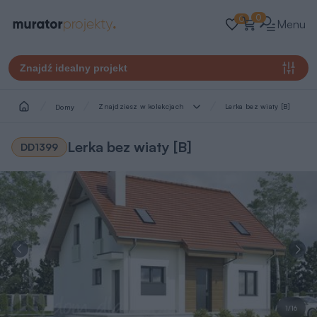
0
0
Menu
Znajdź idealny projekt
Znajdziesz w kolekcjach
Lerka bez wiaty [B]
Domy
Lerka bez wiaty [B]
DD1399
1/16