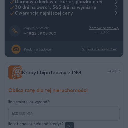
Darmowa dostawa - kurier, paczkomaty
30 dni na zwrot, 365 dni na wymianę
Gwarancja najniższej ceny
Zapytaj o projekt
Zamów rozmowę
pn.-pt. 8-20
+48 22 59 05 000
Napisz do ekspertów
Kredyt na budowę
Kredyt hipoteczny z ING
REKLAMA
Oblicz ratę dla tej nieruchomości
Ile zamierzasz wydać?
Ile lat chcesz spłacać kredyt?
20