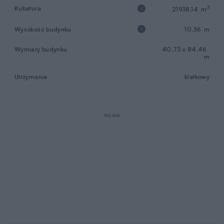
Kubatura
3
21938,14 m
Wysokość budynku
10,56 m
Wymiary budynku
40,73 x 84,46
m
Utrzymanie
klatkowy
REKLAMA