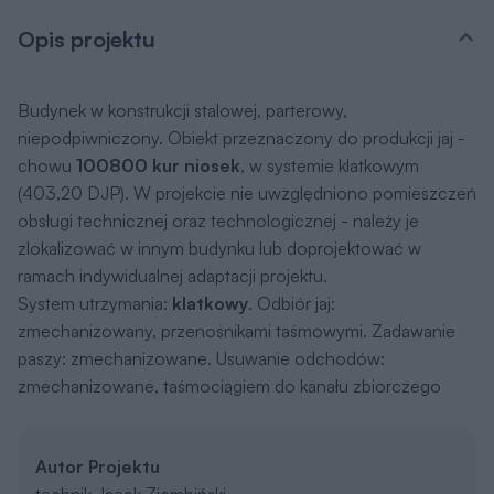
Opis projektu
Budynek w konstrukcji stalowej, parterowy,
niepodpiwniczony. Obiekt przeznaczony do produkcji jaj -
chowu
100800 kur niosek
, w systemie klatkowym
(403,20 DJP). W projekcie nie uwzględniono pomieszczeń
obsługi technicznej oraz technologicznej - należy je
zlokalizować w innym budynku lub doprojektować w
ramach indywidualnej adaptacji projektu.
System utrzymania:
klatkowy
. Odbiór jaj:
zmechanizowany, przenośnikami taśmowymi. Zadawanie
paszy: zmechanizowane. Usuwanie odchodów:
zmechanizowane, taśmociągiem do kanału zbiorczego
Autor Projektu
technik Jacek Ziembiński