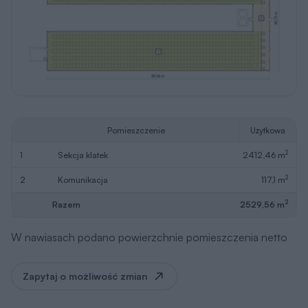
Pomieszczenie
Użytkowa
2
1
sekcja klatek
2412,46 m
2
2
komunikacja
117,1 m
2
Razem
2529,56 m
W nawiasach podano powierzchnie pomieszczenia netto
Zapytaj o możliwość zmian