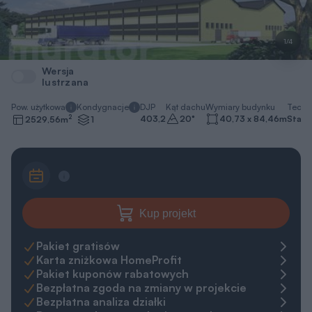
1/4
Wersja
lustrzana
Pow. użytkowa
Kondygnacje
DJP
Kąt dachu
Wymiary budynku
Techn
2
403,2
20
°
40,73 x 84,46
m
Stalo
2529,56
m
1
Kup projekt
Pakiet gratisów
Karta zniżkowa HomeProfit
Pakiet kuponów rabatowych
Bezpłatna zgoda na zmiany w projekcie
Bezpłatna analiza działki