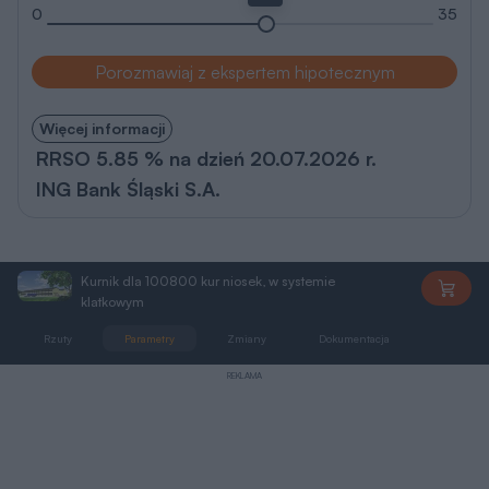
0
35
Porozmawiaj z ekspertem hipotecznym
Więcej informacji
RRSO 5.85 % na dzień 20.07.2026 r.
ING Bank Śląski S.A.
Kurnik dla 100800 kur niosek, w systemie
KC03St
klatkowym
Rzuty
Parametry
Zmiany
Dokumentacja
Dodatki
REKLAMA