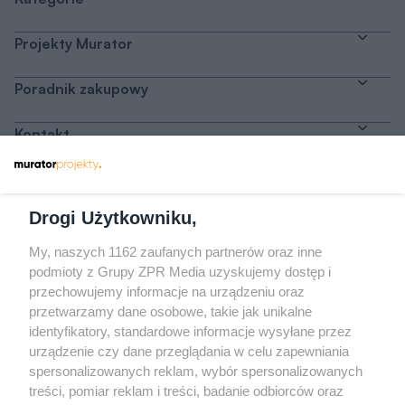
Projekty Murator
Poradnik zakupowy
Kontakt
Dołącz do nas
Drogi Użytkowniku,
My, naszych 1162 zaufanych partnerów oraz inne
podmioty z Grupy ZPR Media uzyskujemy dostęp i
przechowujemy informacje na urządzeniu oraz
Odwiedź grupę na Facebooku
przetwarzamy dane osobowe, takie jak unikalne
Gdybym budował drugi raz - mądry Polak
identyfikatory, standardowe informacje wysyłane przez
przed budową
urządzenie czy dane przeglądania w celu zapewniania
spersonalizowanych reklam, wybór spersonalizowanych
Forum Muratora
treści, pomiar reklam i treści, badanie odbiorców oraz