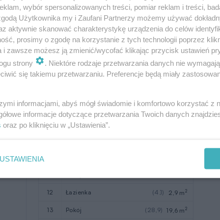
klam, wybór spersonalizowanych treści, pomiar reklam i treści, bad
2
6
kotłownia + pom. gosp.
3,5 m
 zgodą Użytkownika my i Zaufani Partnerzy możemy używać dokład
az aktywnie skanować charakterystykę urządzenia do celów identyfi
2
9
garaż
18,2 m
ść, prosimy o zgodę na korzystanie z tych technologii poprzez klikn
a i zawsze możesz ją zmienić/wycofać klikając przycisk ustawień pr
W nawiasach podano powierzchnie
ogu strony
. Niektóre rodzaje przetwarzania danych nie wymagaj
pomieszczenia netto
iwić się takiemu przetwarzaniu. Preferencje będą miały zastosowanie
szymi informacjami, abyś mógł świadomie i komfortowo korzystać z
gółowe informacje dotyczące przetwarzania Twoich danych znajdzi
s
oraz po kliknięciu w „Ustawienia”.
Pomieszczenie
Użytkowa
2
10
hol
9,6 m
USTAWIENIA
2
11
pokój
(19,1)
12,8 m
2
12
łazienka
(4,1)
2,9 m
2
13
pokój
(28,9)
19,6 m