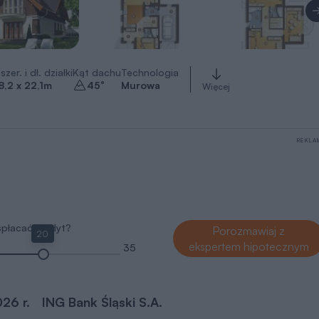
szer. i dł. działki
Kąt dachu
Technologia
8,2 x 22,1
m
45
°
Murowa
Więcej
REKLA
 spłacać kredyt?
Porozmawiaj z
20
ekspertem hipotecznym
35
026 r.
ING Bank Śląski S.A.