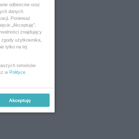
anie odbiorców oraz
nych danych
kacji. Ponieważ
ięcie „Akceptuję”.
ywatności znajdujący
ą zgody użytkownika,
 tylko na tej
 naszych serwisów
esz w
Polityce
Akceptuję