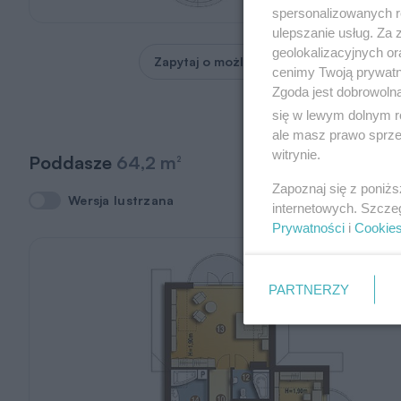
spersonalizowanych re
ulepszanie usług. Za
geolokalizacyjnych or
Zapytaj o możliwość zmian
cenimy Twoją prywatno
Zgoda jest dobrowoln
się w lewym dolnym r
ale masz prawo sprzec
witrynie.
Poddasze
64,2 m
2
Zapoznaj się z poniż
Wersja lustrzana
Wersja lustrzana
internetowych. Szcze
Prywatności
i
Cookie
PARTNERZY