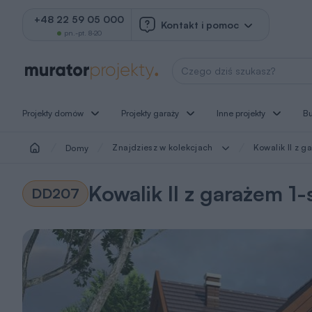
+48 22 59 05 000
Kontakt i pomoc
pn.-pt. 8-20
Wyszukaj projekt
Projekty domów
Projekty garaży
Inne projekty
B
Znajdziesz w kolekcjach
Kowalik II z ga
Domy
Kowalik II z garażem 1-s
DD207