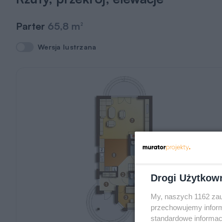
Parter
65,8 m
2
Wersja lustrzana
Wersja lustrzana
Drogi Użytkow
My, naszych 1162 zau
przechowujemy informa
standardowe informac