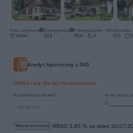
Pow. użytkowa
Kondygnacje
Pokoje
Łazienki i WC
Garaż
Min. 
2
130
m
2
5
3
1
1
Kredyt hipoteczny z ING
Oblicz ratę dla tej nieruchomości
Ile zamierzasz wydać?
Ile lat chcesz
0
RRSO 5.85 % na dzień 20.07.2
Więcej informacji