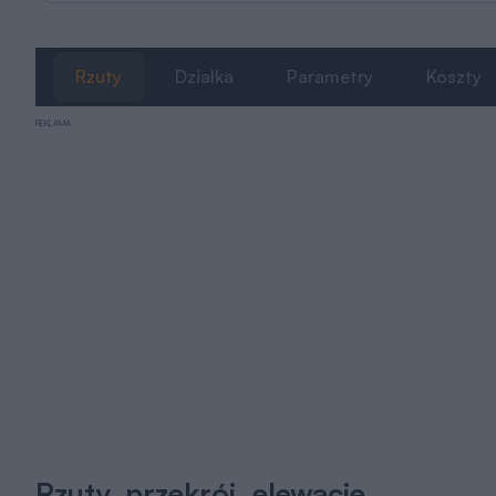
Rzuty
Działka
Parametry
Koszty
REKLAMA
Rzuty, przekrój, elewacje