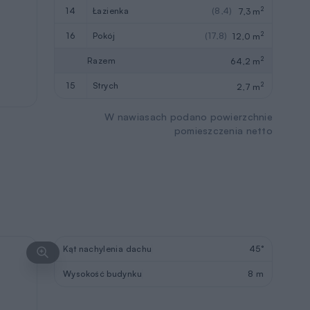
2
14
łazienka
(8,4)
7,3 m
2
16
pokój
(17,8)
12,0 m
2
Razem
64,2 m
2
15
strych
2,7 m
W nawiasach podano powierzchnie
pomieszczenia netto
Kąt nachylenia dachu
45°
Wysokość budynku
8 m