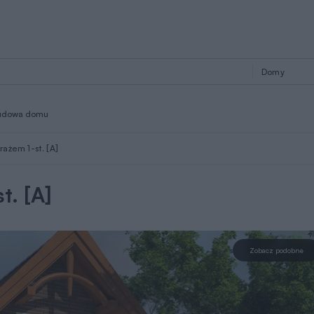
udowa domu
rażem 1-st. [A]
t. [A]
Zobacz podobne