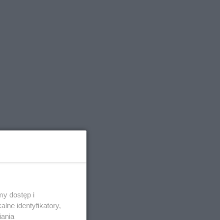
y dostęp i
lne identyfikatory,
iania