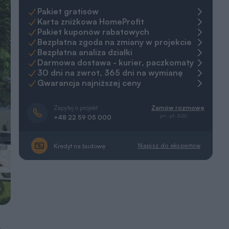
Pakiet gratisów
Karta zniżkowa HomeProfit
Pakiet kuponów rabatowych
Bezpłatna zgoda na zmiany w projekcie
Bezpłatna analiza działki
Darmowa dostawa - kurier, paczkomaty
30 dni na zwrot, 365 dni na wymianę
Gwarancja najniższej ceny
Zapytaj o projekt
Zamów rozmowę
pn.-pt. 8-20
+48 22 59 05 000
Napisz do ekspertów
Kredyt na budowę
a