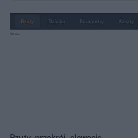
Rzuty
Działka
Parametry
Koszty
REKLAMA
Rzuty, przekrój, elewacje