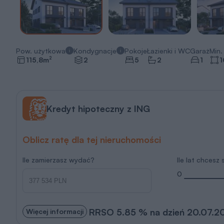
Pow. użytkowa
Kondygnacje
Pokoje
Łazienki i WC
Garaż
Min. 
2
115,8
m
2
5
2
1
1
Kredyt hipoteczny z ING
Oblicz ratę dla tej nieruchomości
Ile zamierzasz wydać?
Ile lat chcesz
0
RRSO 5.85 % na dzień 20.07.2
Więcej informacji