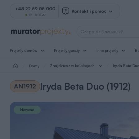
+48 22 59 05 000
Kontakt i pomoc
pn.-pt. 8-20
Wyszukaj projekt
Projekty domów
Projekty garaży
Inne projekty
B
Znajdziesz w kolekcjach
Iryda Beta Duo
Domy
Iryda Beta Duo (1912)
AN1912
Nowość