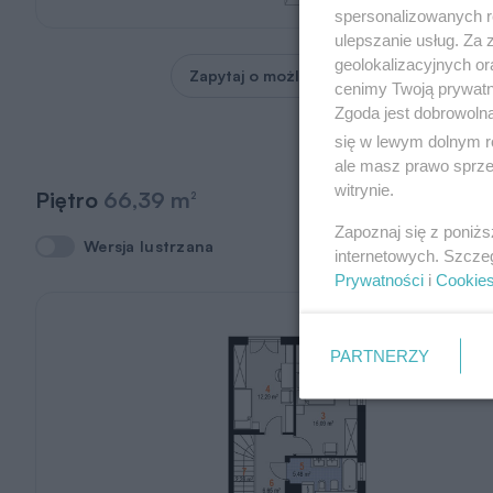
spersonalizowanych re
ulepszanie usług. Za
geolokalizacyjnych or
Zapytaj o możliwość zmian
cenimy Twoją prywatno
Zgoda jest dobrowoln
się w lewym dolnym r
ale masz prawo sprzec
witrynie.
Piętro
66,39 m
2
Zapoznaj się z poniż
Wersja lustrzana
Wersja lustrzana
internetowych. Szcze
Prywatności
i
Cookie
PARTNERZY