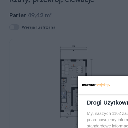
Parter
49,42 m
2
Wersja lustrzana
Wersja lustrzana
Drogi Użytkow
My, naszych 1162 zau
przechowujemy informa
standardowe informac