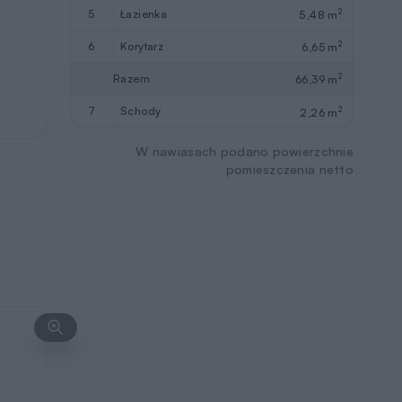
2
5
łazienka
5,48 m
2
6
korytarz
6,65 m
2
Razem
66,39 m
2
7
schody
2,26 m
W nawiasach podano powierzchnie
pomieszczenia netto