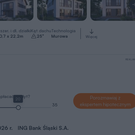
szer. i dł. działki
Kąt dachu
Technologia
0,7 x 22,2
m
25
°
Murowa
Więcej
REKLA
 spłacać kredyt?
Porozmawiaj z
20
ekspertem hipotecznym
35
026 r.
ING Bank Śląski S.A.