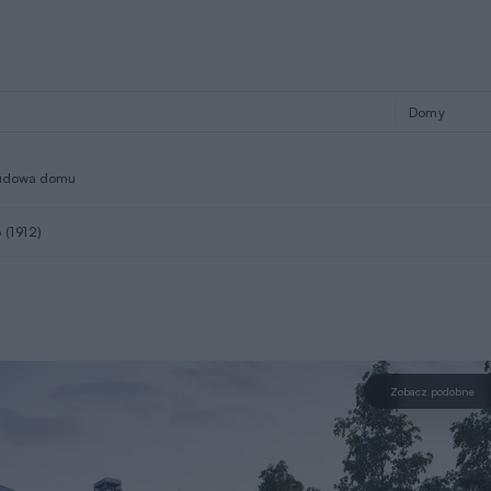
udowa domu
 (1912)
Zobacz podobne