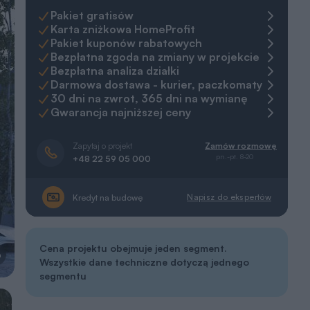
Pakiet gratisów
Karta zniżkowa HomeProfit
Pakiet kuponów rabatowych
Bezpłatna zgoda na zmiany w projekcie
Bezpłatna analiza działki
Darmowa dostawa - kurier, paczkomaty
30 dni na zwrot, 365 dni na wymianę
Gwarancja najniższej ceny
Zapytaj o projekt
Zamów rozmowę
pn.-pt. 8-20
+48 22 59 05 000
Napisz do ekspertów
Kredyt na budowę
Cena projektu obejmuje jeden segment.
a
Wszystkie dane techniczne dotyczą jednego
segmentu