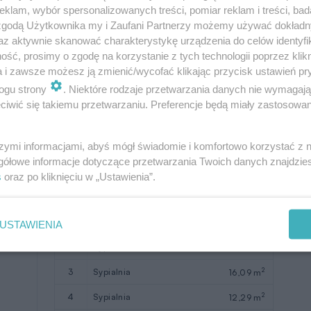
klam, wybór spersonalizowanych treści, pomiar reklam i treści, bad
2
8
garaż
17,56 m
 zgodą Użytkownika my i Zaufani Partnerzy możemy używać dokład
az aktywnie skanować charakterystykę urządzenia do celów identyfi
9
taras
(22,0)
ść, prosimy o zgodę na korzystanie z tych technologii poprzez klikn
a i zawsze możesz ją zmienić/wycofać klikając przycisk ustawień pr
W nawiasach podano powierzchnie
ogu strony
. Niektóre rodzaje przetwarzania danych nie wymagaj
pomieszczenia netto
iwić się takiemu przetwarzaniu. Preferencje będą miały zastosowanie
szymi informacjami, abyś mógł świadomie i komfortowo korzystać z
gółowe informacje dotyczące przetwarzania Twoich danych znajdzi
s
oraz po kliknięciu w „Ustawienia”.
Pomieszczenie
Użytkowa
2
1
sypialnia
11,1 m
USTAWIENIA
2
2
sypialnia
14,78 m
2
3
sypialnia
16,09 m
2
4
sypialnia
12,29 m