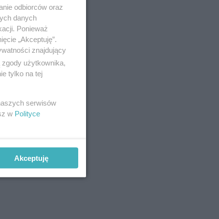
anie odbiorców oraz
nych danych
kacji. Ponieważ
ięcie „Akceptuję”.
ywatności znajdujący
ą zgody użytkownika,
 tylko na tej
 naszych serwisów
esz w
Polityce
Akceptuję