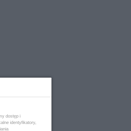
y dostęp i
lne identyfikatory,
iania