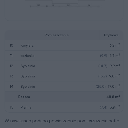
Pomieszczenie
Użytkowa
2
10
korytarz
6,2 m
2
11
łazienka
(9,9)
6,7 m
2
12
sypialnia
(14,7)
9,9 m
2
13
sypialnia
(13,7)
9,0 m
2
14
sypialnia
(25,0)
17,0 m
2
Razem
48,8 m
2
15
pralnia
(7,4)
3,9 m
W nawiasach podano powierzchnie pomieszczenia netto