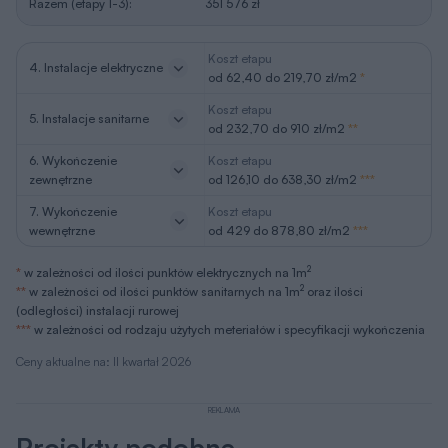
Razem (etapy 1-3):
351 576 zł
Koszt etapu
4. Instalacje elektryczne
od 62,40 do 219,70 zł/m2
*
Koszt etapu
5. Instalacje sanitarne
od 232,70 do 910 zł/m2
**
6. Wykończenie
Koszt etapu
zewnętrzne
od 126,10 do 638,30 zł/m2
***
7. Wykończenie
Koszt etapu
wewnętrzne
od 429 do 878,80 zł/m2
***
2
*
w zależności od ilości punktów elektrycznych na 1m
2
**
w zależności od ilości punktów sanitarnych na 1m
oraz ilości
(odległości) instalacji rurowej
***
w zależności od rodzaju użytych meteriałów i specyfikacji wykończenia
Ceny aktualne na: II kwartał 2026
REKLAMA
Projekty podobne