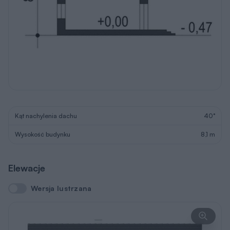
Kąt nachylenia dachu
40°
Wysokość budynku
8,1 m
Elewacje
Wersja lustrzana
Wersja lustrzana