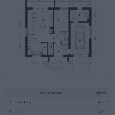
Pomieszczenie
Użytkowa
2
1
wiatrołap
4,7 m
2
2
hol
2,0 m