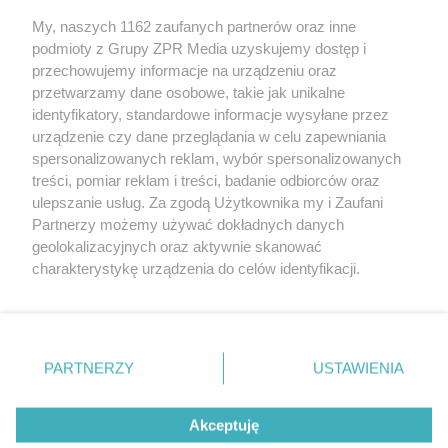
My, naszych 1162 zaufanych partnerów oraz inne
podmioty z Grupy ZPR Media uzyskujemy dostęp i
przechowujemy informacje na urządzeniu oraz
Odwiedź grupę na Facebooku
przetwarzamy dane osobowe, takie jak unikalne
Gdybym budował drugi raz - mądry Polak
identyfikatory, standardowe informacje wysyłane przez
przed budową
urządzenie czy dane przeglądania w celu zapewniania
spersonalizowanych reklam, wybór spersonalizowanych
Forum Muratora
treści, pomiar reklam i treści, badanie odbiorców oraz
ulepszanie usług. Za zgodą Użytkownika my i Zaufani
Partnerzy możemy używać dokładnych danych
geolokalizacyjnych oraz aktywnie skanować
charakterystykę urządzenia do celów identyfikacji.
Ponieważ cenimy Twoją prywatność, prosimy o zgodę na
korzystanie z tych technologii poprzez kliknięcie
„Akceptuję”. Zgoda jest dobrowolna i zawsze możesz ją
zmienić/wycofać klikając przycisk ustawień prywatności
PARTNERZY
USTAWIENIA
znajdujący się w lewym dolnym rogu strony
. Niektóre
rodzaje przetwarzania danych nie wymagają zgody
Akceptuję
użytkownika, ale masz prawo sprzeciwić się takiemu
projekty.muratordom.pl
© 2026
przetwarzaniu. Preferencje będą miały zastosowanie tylko