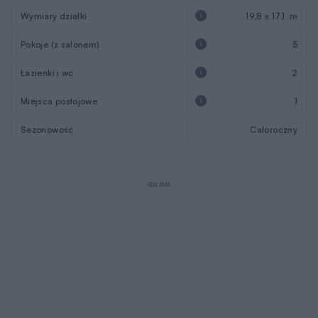
Wymiary działki
19,8 x 17,1 m
Pokoje (z salonem)
5
Łazienki i wc
2
Miejsca postojowe
1
Sezonowość
Całoroczny
REKLAMA