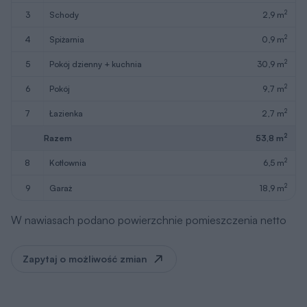
2
3
schody
2,9 m
2
4
spiżarnia
0,9 m
2
5
pokój dzienny + kuchnia
30,9 m
2
6
pokój
9,7 m
2
7
łazienka
2,7 m
2
Razem
53,8 m
2
8
kotłownia
6,5 m
2
9
garaż
18,9 m
W nawiasach podano powierzchnie pomieszczenia netto
Zapytaj o możliwość zmian