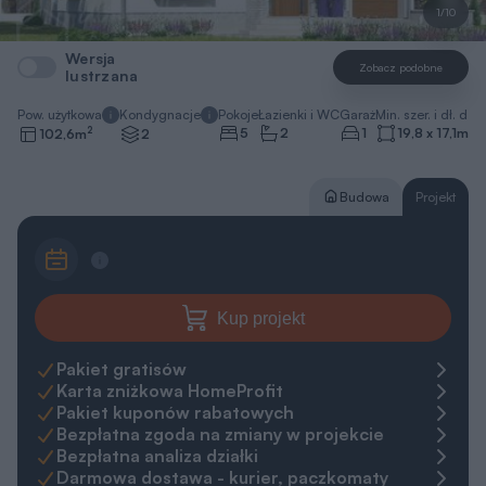
1/10
Wersja
Zobacz podobne
lustrzana
Pow. użytkowa
Kondygnacje
Pokoje
Łazienki i WC
Garaż
Min. szer. i dł. dzia
2
5
2
1
19,8 x 17,1
m
102,6
m
2
Budowa
Projekt
Kup projekt
Pakiet gratisów
Karta zniżkowa HomeProfit
Pakiet kuponów rabatowych
Bezpłatna zgoda na zmiany w projekcie
Bezpłatna analiza działki
Darmowa dostawa - kurier, paczkomaty