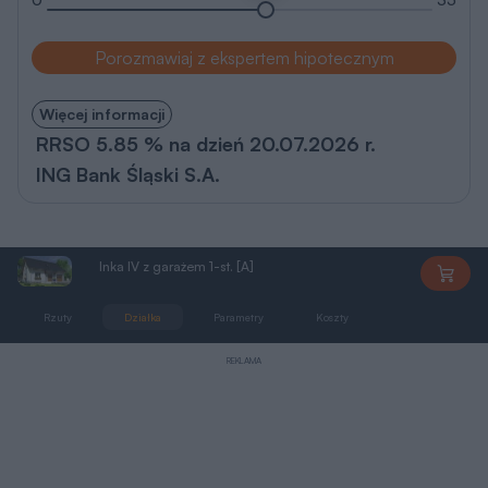
Porozmawiaj z ekspertem hipotecznym
Więcej informacji
RRSO 5.85 % na dzień 20.07.2026 r.
ING Bank Śląski S.A.
Inka IV z garażem 1-st. [A]
DD1440
Rzuty
Działka
Parametry
Koszty
Podobne
REKLAMA