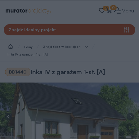
0
0
Menu
Znajdź idealny projekt
Znajdziesz w kolekcjach
Domy
Inka IV z garażem 1-st. [A]
Inka IV z garażem 1-st. [A]
DD1440