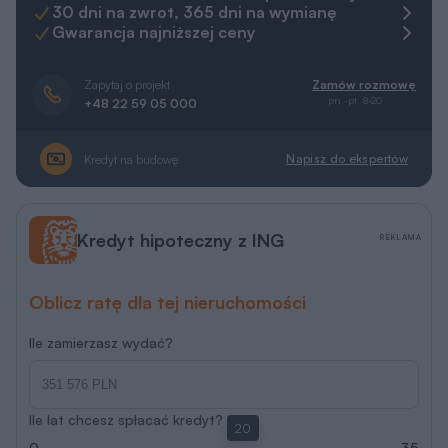
30 dni na zwrot, 365 dni na wymianę
Gwarancja najniższej ceny
Zapytaj o projekt
Zamów rozmowę
pn.-pt. 8-20
+48 22 59 05 000
Napisz do ekspertów
Kredyt na budowę
Kredyt hipoteczny z ING
REKLAMA
Oblicz ratę dla tej nieruchomości
Ile zamierzasz wydać?
Ile lat chcesz spłacać kredyt?
20
0
35