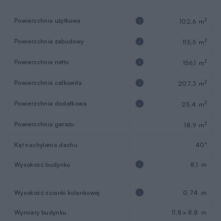
Powierzchnia użytkowa
2
102,6 m
Powierzchnia zabudowy
2
115,5 m
Powierzchnia netto
2
156,1 m
Powierzchnia całkowita
2
207,3 m
Powierzchnia dodatkowa
2
25,4 m
Powierzchnia garażu
2
18,9 m
Kąt nachylenia dachu
40°
Wysokość budynku
8,1 m
Wysokość ścianki kolankowej
0,74 m
Wymiary budynku
11,8 x 8,8 m