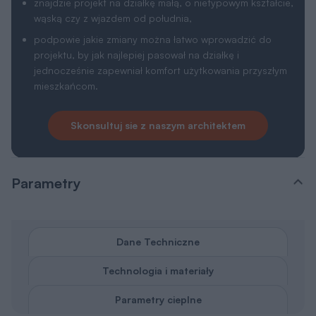
znajdzie projekt na działkę małą, o nietypowym kształcie,
wąską czy z wjazdem od południa,
podpowie jakie zmiany można łatwo wprowadzić do
projektu, by jak najlepiej pasował na działkę i
jednocześnie zapewniał komfort użytkowania przyszłym
mieszkańcom.
Skonsultuj sie z naszym architektem
Parametry
Dane Techniczne
Technologia i materiały
Parametry cieplne