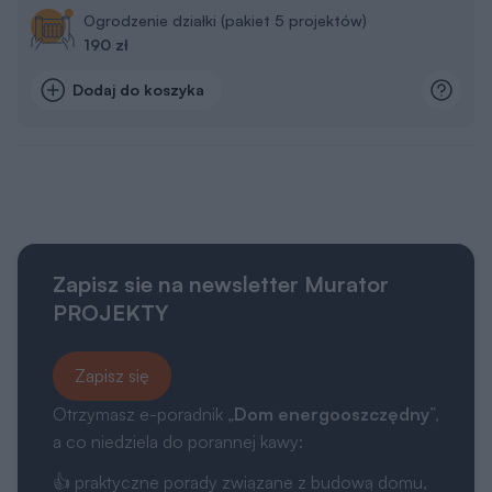
Ogrodzenie działki (pakiet 5 projektów)
190 zł
Dodaj do koszyka
Zapisz sie na newsletter Murator
PROJEKTY
Zapisz się
Otrzymasz e-poradnik „
Dom energooszczędny
”,
a co niedziela do porannej kawy:
👍 praktyczne porady związane z budową domu,