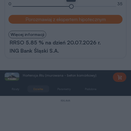
0
35
Porozmawiaj z ekspertem hipotecznym
Więcej informacji
RRSO 5.85 % na dzień 20.07.2026 r.
ING Bank Śląski S.A.
Hortensja Atu (murowana - beton komórkowy)
AN1221
Rzuty
Działka
Parametry
Podobne
Zmiany
REKLAMA