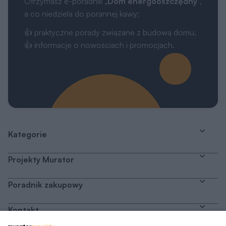
Otrzymasz e-poradnik „
Dom energooszczędny
”,
a co niedziela do porannej kawy:
👍 praktyczne porady związane z budową domu,
👍 informacje o nowościach i promocjach.
Kategorie
Projekty Murator
Poradnik zakupowy
Kontakt