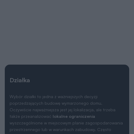
Działka
Wybór działki to jedna z ważniejszych decyzji
poprzedzających budowę wymarzonego domu.
Oczywiście najważniejsza jest jej lokalizacja, ale trzeba
także przeanalizować
lokalne ograniczenia
wyszczególnione w miejscowym planie zagospodarowania
przestrzennego lub w warunkach zabudowy. Często