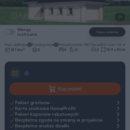
1/7
Wersja
Zobacz podobne
lustrzana
Pow. użytkowa
Kondygnacje
Pokoje
Łazienki i WC
Garaż
Min. szer. i dł. dzia
2
6
0
2
19,9 x 26,1
m
157,4
m
2
Kup projekt
Pakiet gratisów
Karta zniżkowa HomeProfit
Pakiet kuponów rabatowych
Bezpłatna zgoda na zmiany w projekcie
Bezpłatna analiza działki