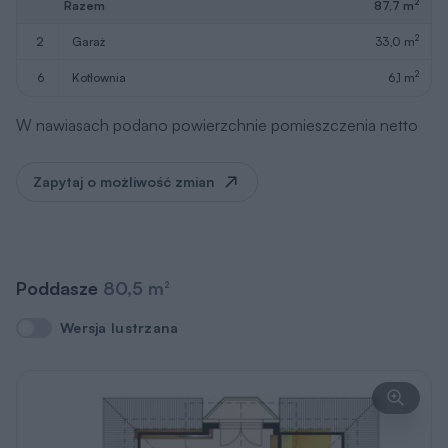
2
Razem
87,7 m
2
2
garaż
33,0 m
2
6
kotłownia
6,1 m
W nawiasach podano powierzchnie pomieszczenia netto
Zapytaj o możliwość zmian
Poddasze
80,5 m
2
Wersja lustrzana
Wersja lustrzana