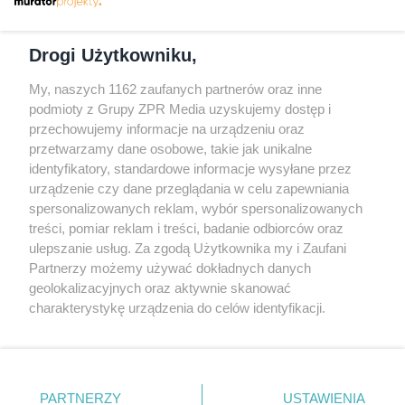
Dołącz do nas
Drogi Użytkowniku,
My, naszych 1162 zaufanych partnerów oraz inne
podmioty z Grupy ZPR Media uzyskujemy dostęp i
przechowujemy informacje na urządzeniu oraz
Odwiedź grupę na Facebooku
przetwarzamy dane osobowe, takie jak unikalne
Gdybym budował drugi raz - mądry Polak
identyfikatory, standardowe informacje wysyłane przez
przed budową
urządzenie czy dane przeglądania w celu zapewniania
spersonalizowanych reklam, wybór spersonalizowanych
Forum Muratora
treści, pomiar reklam i treści, badanie odbiorców oraz
ulepszanie usług. Za zgodą Użytkownika my i Zaufani
Partnerzy możemy używać dokładnych danych
geolokalizacyjnych oraz aktywnie skanować
charakterystykę urządzenia do celów identyfikacji.
Ponieważ cenimy Twoją prywatność, prosimy o zgodę na
korzystanie z tych technologii poprzez kliknięcie
„Akceptuję”. Zgoda jest dobrowolna i zawsze możesz ją
zmienić/wycofać klikając przycisk ustawień prywatności
PARTNERZY
USTAWIENIA