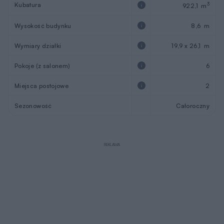
Kubatura
3
922,1 m
Wysokość budynku
8,6 m
Wymiary działki
19,9 x 26,1 m
Pokoje (z salonem)
6
Miejsca postojowe
2
Sezonowość
Całoroczny
REKLAMA