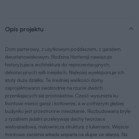
Opis projektu
Dom parterowy, z użytkowym poddaszem, z garażem
dwustanowiskowym. Rodzina Hortensji nawiązuje
historyzującą architekturą do reprezentacyjnych,
dekoracyjnych willi miejskich. Najlepiej wyeksponuje ich
atuty duża działka. Te średniej wielkości domy
zaprojektowano swobodnie na rzucie dwóch
przenikających się prostokątów. Część wysunięta ku
frontowi mieści garaż i kotłownię, a w cofniętym głębiej
budynku jest przestronne mieszkanie. Rozbudowaną bryłę
z ryzalitem jadalni przekrywają dachy tworzące
wielospadową, malowniczą strukturę z lukarnami. Wejście
frontowe zacienia arkada wsparta na słupie ze skarpą. Na