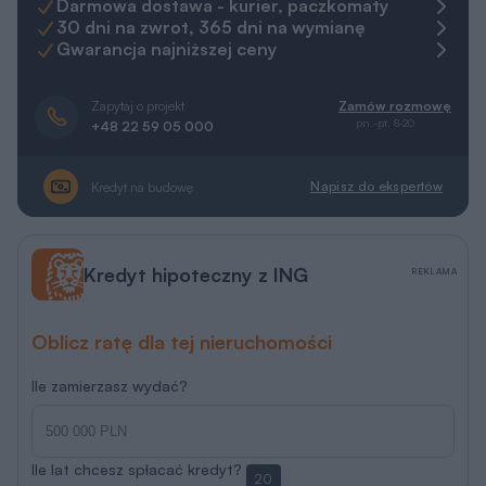
Darmowa dostawa - kurier, paczkomaty
30 dni na zwrot, 365 dni na wymianę
Gwarancja najniższej ceny
Zapytaj o projekt
Zamów rozmowę
pn.-pt. 8-20
+48 22 59 05 000
Napisz do ekspertów
Kredyt na budowę
Kredyt hipoteczny z ING
REKLAMA
Oblicz ratę dla tej nieruchomości
Ile zamierzasz wydać?
Ile lat chcesz spłacać kredyt?
20