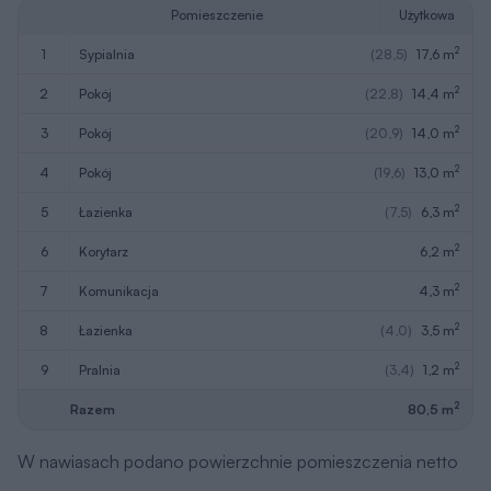
Pomieszczenie
Użytkowa
2
1
sypialnia
(28,5)
17,6 m
2
2
pokój
(22,8)
14,4 m
2
3
pokój
(20,9)
14,0 m
2
4
pokój
(19,6)
13,0 m
2
5
łazienka
(7,5)
6,3 m
2
6
korytarz
6,2 m
2
7
komunikacja
4,3 m
2
8
łazienka
(4,0)
3,5 m
2
9
pralnia
(3,4)
1,2 m
2
Razem
80,5 m
W nawiasach podano powierzchnie pomieszczenia netto