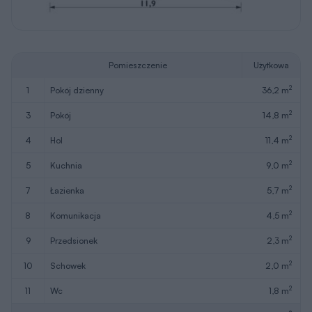
Pomieszczenie
Użytkowa
2
1
pokój dzienny
36,2 m
2
3
pokój
14,8 m
2
4
hol
11,4 m
2
5
kuchnia
9,0 m
2
7
łazienka
5,7 m
2
8
komunikacja
4,5 m
2
9
przedsionek
2,3 m
2
10
schowek
2,0 m
2
11
wc
1,8 m