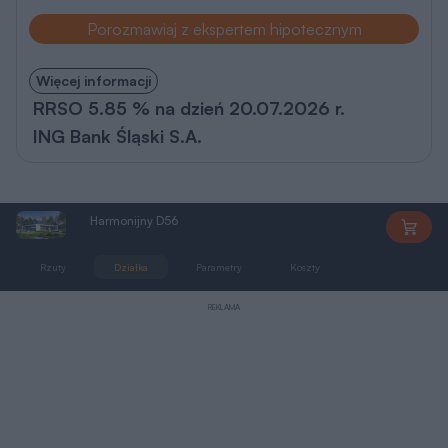
Porozmawiaj z ekspertem hipotecznym
Więcej informacji
RRSO 5.85 % na dzień 20.07.2026 r.
ING Bank Śląski S.A.
Harmonijny D56
EGD056
Rzuty
Działka
Parametry
Koszty
Podobne
REKLAMA