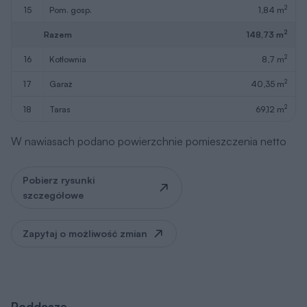
2
15
pom. gosp.
1,84 m
2
Razem
148,73 m
2
16
kotłownia
8,7 m
2
17
garaż
40,35 m
2
18
taras
69,12 m
W nawiasach podano powierzchnie pomieszczenia netto
Pobierz rysunki
szczegółowe
Zapytaj o możliwość zmian
Poddasze