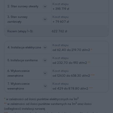
Koszt etapu
2. Stan surowy otwarty
+ 395 719 zł
3. Stan surowy
Koszt etapu
zamknięty
+ 79 607 zł
Razem (etapy 1-3):
622 762 zł
Koszt etapu
4. Instalacje elektryczne
od 62,40 do 219,70 zł/m2
*
Koszt etapu
5. Instalacje sanitarne
od 232,70 do 910 zł/m2
**
6. Wykończenie
Koszt etapu
zewnętrzne
od 126,10 do 638,30 zł/m2
***
7. Wykończenie
Koszt etapu
wewnętrzne
od 429 do 878,80 zł/m2
***
2
*
w zależności od ilości punktów elektrycznych na 1m
2
**
w zależności od ilości punktów sanitarnych na 1m
oraz ilości
(odległości) instalacji rurowej