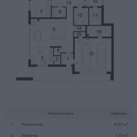
Pomieszczenie
Użytkowa
2
1
przedsionek
4,22 m
2
2
spiżarnia
1,76 m