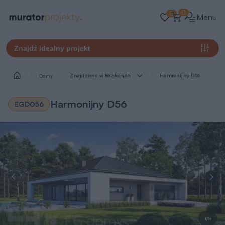
0
0
Menu
Znajdź idealny projekt
Znajdziesz w kolekcjach
Harmonijny D56
Domy
Harmonijny D56
EGD056
1/8