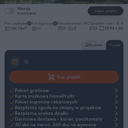
Wersja
Zobacz podobne
lustrzana
Pow. użytkowa
Kondygnacje
Pokoje
Łazienki i WC
Garaż
Min. szer. i dł. dzia
2
5
2
2
23,56 x 26,15
148,73
m
1+
Budowa
Projekt
Kup projekt
Pakiet gratisów
Karta zniżkowa HomeProfit
Pakiet kuponów rabatowych
Bezpłatna zgoda na zmiany w projekcie
Bezpłatna analiza działki
Darmowa dostawa - kurier, paczkomaty
30 dni na zwrot, 365 dni na wymianę