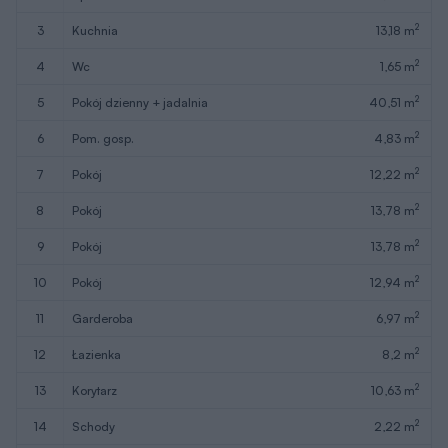
2
3
kuchnia
13,18 m
2
4
wc
1,65 m
2
5
pokój dzienny + jadalnia
40,51 m
2
6
pom. gosp.
4,83 m
2
7
pokój
12,22 m
2
8
pokój
13,78 m
2
9
pokój
13,78 m
2
10
pokój
12,94 m
2
11
garderoba
6,97 m
2
12
łazienka
8,2 m
2
13
korytarz
10,63 m
2
14
schody
2,22 m