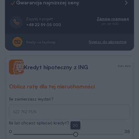
Gwarancja najniższej ceny
Zapytaj o projekt
Zamów rozmowę
pn.-pt. 8-20
+48 22 59 05 000
Napisz do ekspertów
Kredyt na budowę
Kredyt hipoteczny z ING
REKLAMA
Oblicz ratę dla tej nieruchomości
Ile zamierzasz wydać?
Ile lat chcesz spłacać kredyt?
20
0
35