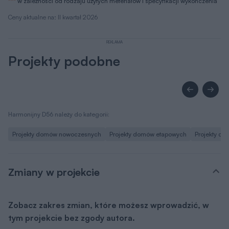
***
w zależności od rodzaju użytych meteriałów i specyfikacji wykończenia
Ceny aktualne na: II kwartał 2026
REKLAMA
Projekty podobne
Harmonijny D56 należy do kategorii:
Projekty domów nowoczesnych
Projekty domów etapowych
Projekty do
Zmiany w projekcie
Zobacz zakres zmian, które możesz wprowadzić, w
tym projekcie bez zgody autora.