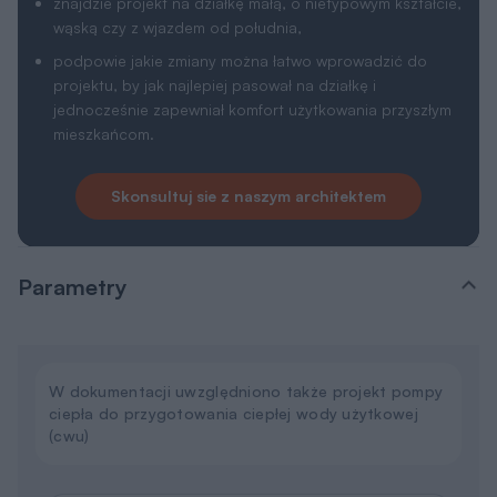
znajdzie projekt na działkę małą, o nietypowym kształcie,
wąską czy z wjazdem od południa,
podpowie jakie zmiany można łatwo wprowadzić do
projektu, by jak najlepiej pasował na działkę i
jednocześnie zapewniał komfort użytkowania przyszłym
mieszkańcom.
Skonsultuj sie z naszym architektem
Parametry
W dokumentacji uwzględniono także projekt pompy
ciepła do przygotowania ciepłej wody użytkowej
(cwu)