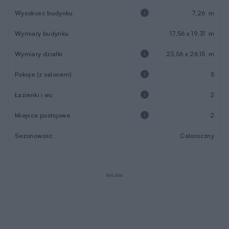
Wysokość budynku
7,26 m
Wymiary budynku
17,56 x 19,31 m
Wymiary działki
23,56 x 26,15 m
Pokoje (z salonem)
5
Łazienki i wc
2
Miejsca postojowe
2
Sezonowość
Całoroczny
REKLAMA