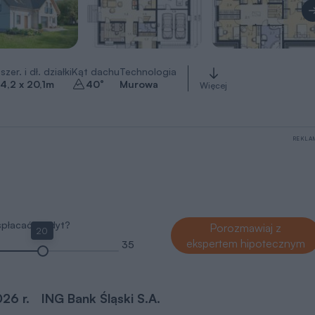
szer. i dł. działki
Kąt dachu
Technologia
4,2 x 20,1
m
40
°
Murowa
Więcej
REKLA
 spłacać kredyt?
Porozmawiaj z
20
ekspertem hipotecznym
35
026 r.
ING Bank Śląski S.A.