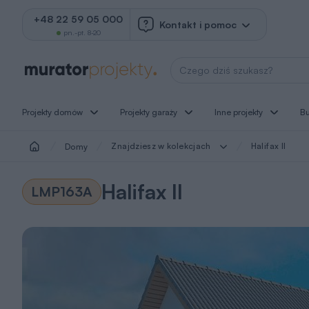
+48 22 59 05 000
Kontakt i pomoc
pn.-pt. 8-20
Wyszukaj projekt
Projekty domów
Projekty garaży
Inne projekty
B
Znajdziesz w kolekcjach
Halifax II
Domy
Halifax II
LMP163A