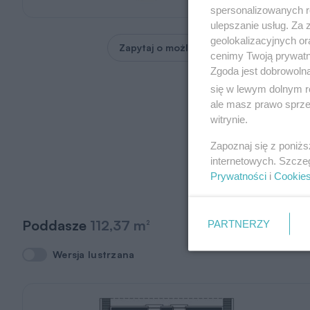
spersonalizowanych re
ulepszanie usług. Za
geolokalizacyjnych or
Zapytaj o możliwość zmian
cenimy Twoją prywatno
Zgoda jest dobrowoln
się w lewym dolnym r
ale masz prawo sprzec
witrynie.
Zapoznaj się z poniż
internetowych. Szcze
Prywatności
i
Cookie
Poddasze
112,37 m
PARTNERZY
2
Wersja lustrzana
Wersja lustrzana