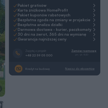
Pakiet gratisów
Karta zniżkowa HomeProfit
Pakiet kuponów rabatowych
Bezpłatna zgoda na zmiany w projekcie
Bezpłatna analiza działki
Darmowa dostawa - kurier, paczkomaty
30 dni na zwrot, 365 dni na wymianę
Gwarancja najniższej ceny
Zapytaj o projekt
Zamów rozmowę
pn.-pt. 8-20
+48 22 59 05 000
Napisz do ekspertów
Kredyt na budowę
a