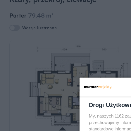
Parter
79,48 m
2
Wersja lustrzana
Wersja lustrzana
Drogi Użytkow
My, naszych 1162 zau
przechowujemy informa
standardowe informac