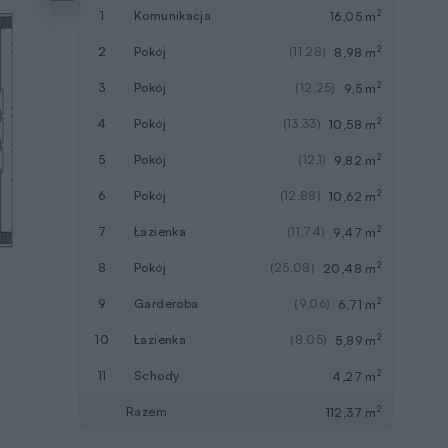
2
1
komunikacja
16,05 m
2
2
pokój
(11,28)
8,98 m
2
3
pokój
(12,25)
9,5 m
2
4
pokój
(13,33)
10,58 m
2
5
pokój
(12,1)
9,82 m
2
6
pokój
(12,88)
10,62 m
2
7
łazienka
(11,74)
9,47 m
2
8
pokój
(25,08)
20,48 m
2
9
garderoba
(9,06)
6,71 m
2
10
łazienka
(8,05)
5,89 m
2
11
schody
4,27 m
2
Razem
112,37 m