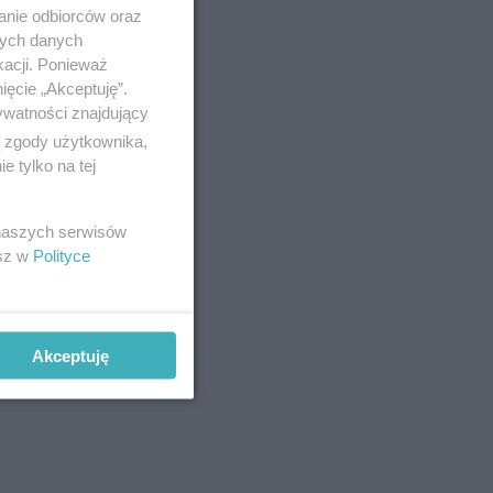
anie odbiorców oraz
nych danych
kacji. Ponieważ
ięcie „Akceptuję”.
ywatności znajdujący
ą zgody użytkownika,
 tylko na tej
 naszych serwisów
esz w
Polityce
Akceptuję