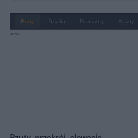
Rzuty
Działka
Parametry
Koszty
REKLAMA
Rzuty, przekrój, elewacje