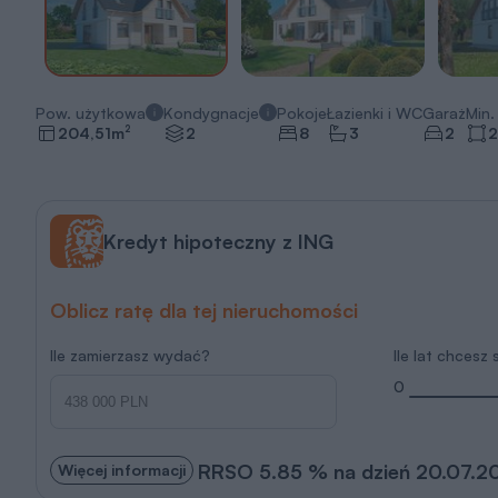
Pow. użytkowa
Kondygnacje
Pokoje
Łazienki i WC
Garaż
Min. 
2
204,51
m
2
8
3
2
2
Kredyt hipoteczny z ING
Oblicz ratę dla tej nieruchomości
Ile zamierzasz wydać?
Ile lat chcesz
0
RRSO 5.85 % na dzień 20.07.2
Więcej informacji