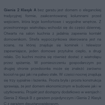
Gienia 2 Klasyk A
bez garażu jest domem o eleganckiej
tradycyjnej formie, zaakcentowanej kolumnami przed
wejściem, która kryje komfortowe i wygodne wnętrze. Z
przestronnego wiatrołapu wchodzi się do części dziennej.
Otwarta na salon kuchnia z jadalnią zapewnia kontakt
domownikom. Strefa wypoczynkowa skierowana jest na
ścianę, na której znajduje się kominek i telewizor
zapewniające, jeden domowe przytulne ciepło, a drugi
relaks. Do kuchni można się również dostać z wiatrołapu
przez spiżarnię. W pomieszczeniu gospodarczym po
drugiej stronie przedsionka może się znaleźć zarówno
kocioł na gaz jak i na paliwo stałe. W części nocnej znajdują
się trzy sypialnie i łazienka. Prosta bryła i prosta konstrukcja
sprawiają, że jest domem ekonomicznym w budowie jak i w
użytkowaniu. Projekt jest dostępny dodatkowo w wersjach :
Gienia 2 Klasyk B z garażem pojedynczym i Gienia 2 Klasyk
C z garażem dwustanowiskowym.