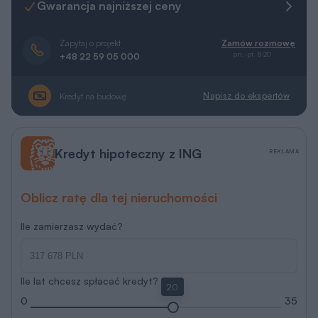
Gwarancja najniższej ceny
Zapytaj o projekt
Zamów rozmowę
pn.-pt. 8-20
+48 22 59 05 000
Napisz do ekspertów
Kredyt na budowę
Kredyt hipoteczny z ING
REKLAMA
Oblicz ratę dla tej nieruchomości
Ile zamierzasz wydać?
Ile lat chcesz spłacać kredyt?
20
0
35