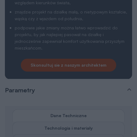
względem kierunków świata,
znajdzie projekt na działkę małą, o nietypowym kształcie,
wąską czy z wjazdem od południa,
podpowie jakie zmiany można łatwo wprowadzić do
projektu, by jak najlepiej pasował na działkę i
jednocześnie zapewniał komfort użytkowania przyszłym
mieszkańcom.
Skonsultuj sie z naszym architektem
Parametry
Dane Techniczne
Technologia i materiały