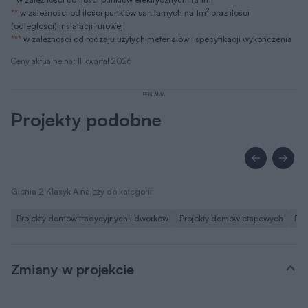
2
**
w zależności od ilości punktów sanitarnych na 1m
oraz ilości
(odległości) instalacji rurowej
***
w zależności od rodzaju użytych meteriałów i specyfikacji wykończenia
Ceny aktualne na: II kwartał 2026
REKLAMA
Projekty podobne
Gienia 2 Klasyk A należy do kategorii:
Projekty domów tradycyjnych i dworków
Projekty domów etapowych
Pro
Zmiany w projekcie