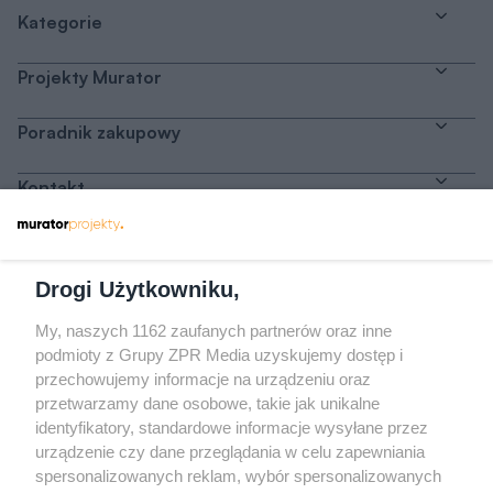
Kategorie
Projekty Murator
Poradnik zakupowy
Kontakt
Dołącz do nas
Drogi Użytkowniku,
My, naszych 1162 zaufanych partnerów oraz inne
podmioty z Grupy ZPR Media uzyskujemy dostęp i
przechowujemy informacje na urządzeniu oraz
Odwiedź grupę na Facebooku
przetwarzamy dane osobowe, takie jak unikalne
Gdybym budował drugi raz - mądry Polak
identyfikatory, standardowe informacje wysyłane przez
przed budową
urządzenie czy dane przeglądania w celu zapewniania
spersonalizowanych reklam, wybór spersonalizowanych
Forum Muratora