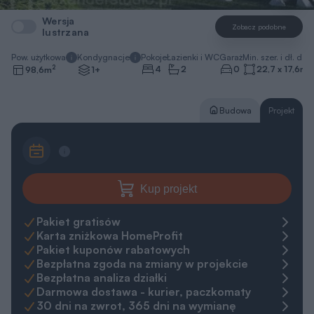
Wersja
Zobacz podobne
lustrzana
Pow. użytkowa
Kondygnacje
Pokoje
Łazienki i WC
Garaż
Min. szer. i dł. dzia
2
4
2
0
22,7 x 17,6
m
98,6
m
1+
Budowa
Projekt
Kup projekt
Pakiet gratisów
Karta zniżkowa HomeProfit
Pakiet kuponów rabatowych
Bezpłatna zgoda na zmiany w projekcie
Bezpłatna analiza działki
Darmowa dostawa - kurier, paczkomaty
30 dni na zwrot, 365 dni na wymianę