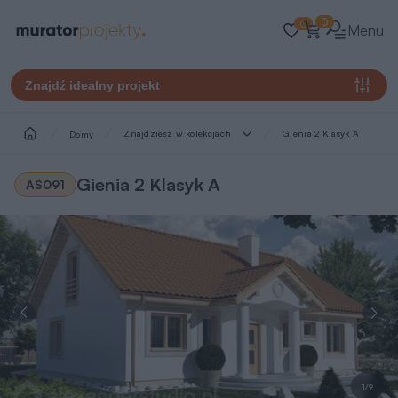
0
0
Menu
Znajdź idealny projekt
Znajdziesz w kolekcjach
Gienia 2 Klasyk A
Domy
Gienia 2 Klasyk A
AS091
1/9