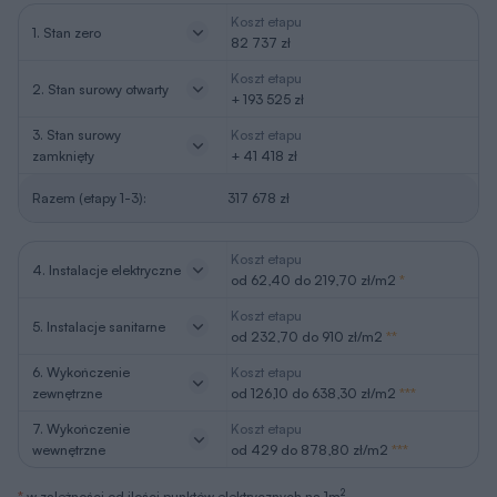
Koszt etapu
1. Stan zero
82 737 zł
Koszt etapu
2. Stan surowy otwarty
+ 193 525 zł
3. Stan surowy
Koszt etapu
zamknięty
+ 41 418 zł
Razem (etapy 1-3):
317 678 zł
Koszt etapu
4. Instalacje elektryczne
od 62,40 do 219,70 zł/m2
*
Koszt etapu
5. Instalacje sanitarne
od 232,70 do 910 zł/m2
**
6. Wykończenie
Koszt etapu
zewnętrzne
od 126,10 do 638,30 zł/m2
***
7. Wykończenie
Koszt etapu
wewnętrzne
od 429 do 878,80 zł/m2
***
2
*
w zależności od ilości punktów elektrycznych na 1m