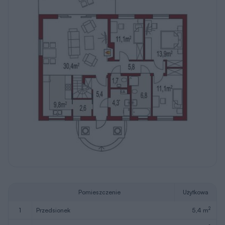
Pomieszczenie
Użytkowa
2
1
przedsionek
5,4 m