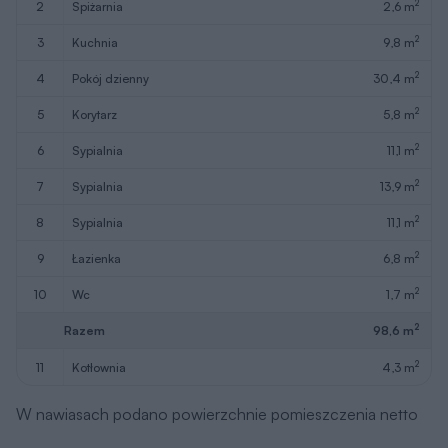
2
2
spiżarnia
2,6 m
2
3
kuchnia
9,8 m
2
4
pokój dzienny
30,4 m
2
5
korytarz
5,8 m
2
6
sypialnia
11,1 m
2
7
sypialnia
13,9 m
2
8
sypialnia
11,1 m
2
9
łazienka
6,8 m
2
10
wc
1,7 m
2
Razem
98,6 m
2
11
kotłownia
4,3 m
W nawiasach podano powierzchnie pomieszczenia netto