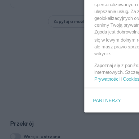
spersonalizowanych re
ulepszanie usług. Za
geolokalizacyjnych or
Zapytaj o możliwość zmian
cenimy Twoją prywatno
Zgoda jest dobrowoln
się w lewym dolnym r
ale masz prawo sprzec
witrynie.
Zapoznaj się z poniż
internetowych. Szcze
Prywatności
i
Cookie
PARTNERZY
Przekrój
Wersja lustrzana
Wersja lustrzana