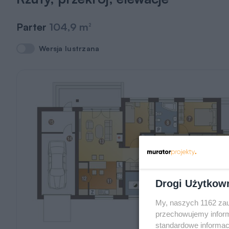
Parter
104,9 m
2
Wersja lustrzana
Wersja lustrzana
Drogi Użytkow
My, naszych 1162 zau
przechowujemy informa
standardowe informac