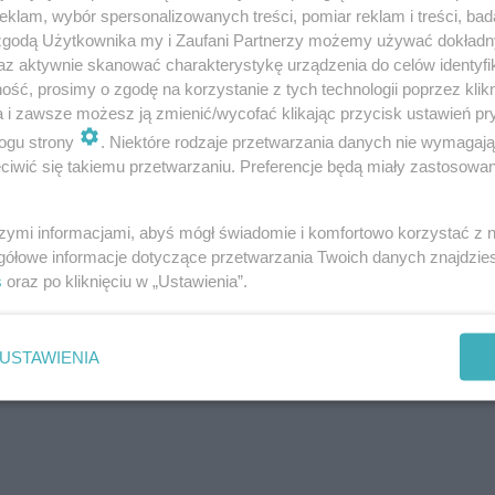
klam, wybór spersonalizowanych treści, pomiar reklam i treści, bad
2
10
wc
1,5 m
 zgodą Użytkownika my i Zaufani Partnerzy możemy używać dokład
az aktywnie skanować charakterystykę urządzenia do celów identyfi
2
11
kuchnia
10,3 m
ść, prosimy o zgodę na korzystanie z tych technologii poprzez klikn
a i zawsze możesz ją zmienić/wycofać klikając przycisk ustawień pr
2
12
spiżarnia
2,7 m
ogu strony
. Niektóre rodzaje przetwarzania danych nie wymagaj
2
13
salon
20,2 m
iwić się takiemu przetwarzaniu. Preferencje będą miały zastosowanie
2
Razem
104,9 m
szymi informacjami, abyś mógł świadomie i komfortowo korzystać z
2
2
kotłownia + pom. gosp.
6,3 m
gółowe informacje dotyczące przetwarzania Twoich danych znajdzi
2
14
garaż
19,2 m
s
oraz po kliknięciu w „Ustawienia”.
2
15
pom. gosp.
6,5 m
USTAWIENIA
W nawiasach podano powierzchnie
pomieszczenia netto