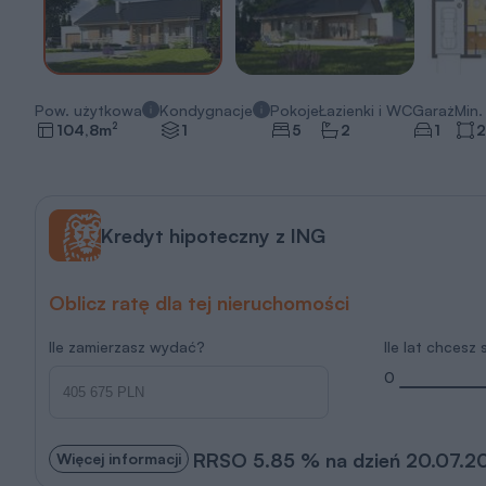
Pow. użytkowa
Kondygnacje
Pokoje
Łazienki i WC
Garaż
Min. 
2
104,8
m
1
5
2
1
2
Kredyt hipoteczny z ING
Oblicz ratę dla tej nieruchomości
Ile zamierzasz wydać?
Ile lat chcesz
0
RRSO 5.85 % na dzień 20.07.2
Więcej informacji