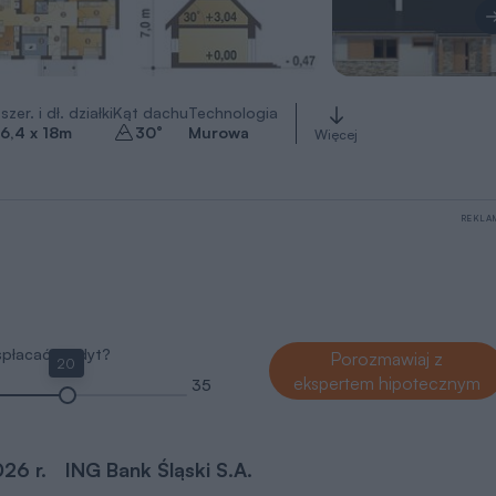
szer. i dł. działki
Kąt dachu
Technologia
6,4 x 18
m
30
°
Murowa
Więcej
REKLA
 spłacać kredyt?
Porozmawiaj z
20
ekspertem hipotecznym
35
026 r.
ING Bank Śląski S.A.