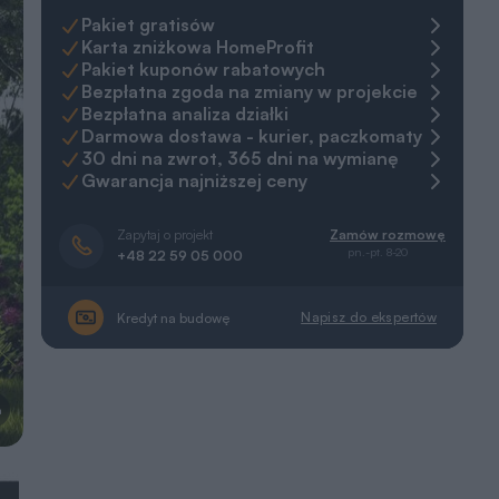
Pakiet gratisów
Karta zniżkowa HomeProfit
Pakiet kuponów rabatowych
Bezpłatna zgoda na zmiany w projekcie
Bezpłatna analiza działki
Darmowa dostawa - kurier, paczkomaty
30 dni na zwrot, 365 dni na wymianę
Gwarancja najniższej ceny
Zapytaj o projekt
Zamów rozmowę
pn.-pt. 8-20
+48 22 59 05 000
Napisz do ekspertów
Kredyt na budowę
a