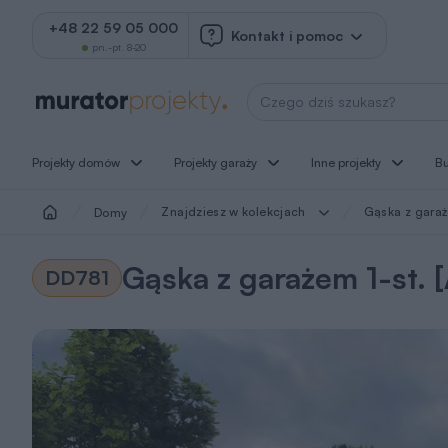
+48 22 59 05 000
Kontakt i pomoc
pn.-pt. 8-20
Wyszukaj projekt
Projekty domów
Projekty garaży
Inne projekty
B
Znajdziesz w kolekcjach
Gąska z garaże
Domy
Gąska z garażem 1-st. [
DD781