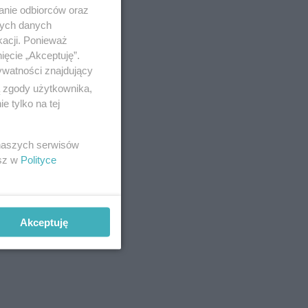
anie odbiorców oraz
nych danych
kacji. Ponieważ
ięcie „Akceptuję”.
ywatności znajdujący
ą zgody użytkownika,
 tylko na tej
 naszych serwisów
esz w
Polityce
Akceptuję