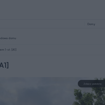
udowa domu
m 1-st. [A1]
A1]
Zobacz podobne