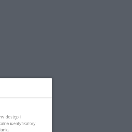
y dostęp i
lne identyfikatory,
iania