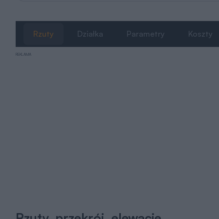
Rzuty
Działka
Parametry
Koszty
REKLAMA
Rzuty, przekrój, elewacje