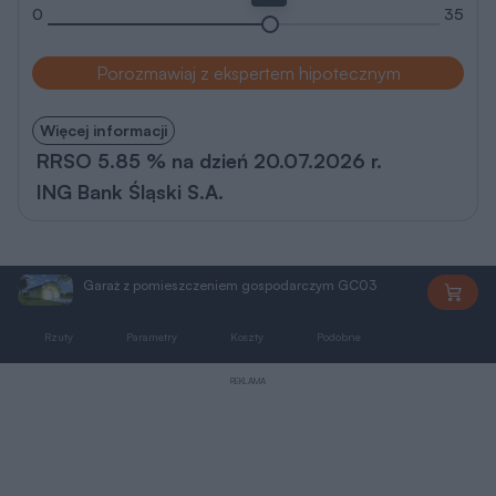
0
35
Porozmawiaj z ekspertem hipotecznym
Więcej informacji
RRSO 5.85 % na dzień 20.07.2026 r.
ING Bank Śląski S.A.
Garaż z pomieszczeniem gospodarczym GC03
GC03
Rzuty
Parametry
Koszty
Podobne
Zmiany
REKLAMA