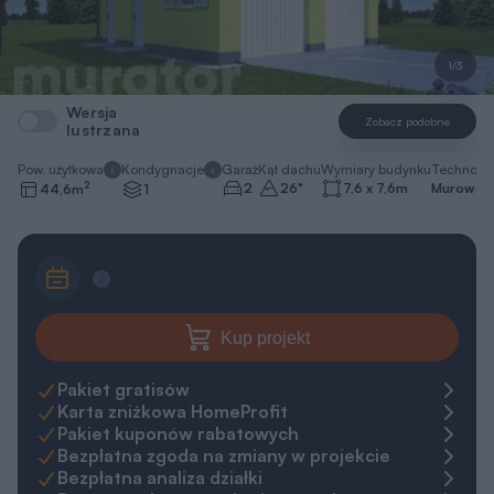
1/3
Wersja
Zobacz podobne
lustrzana
Pow. użytkowa
Kondygnacje
Garaż
Kąt dachu
Wymiary budynku
Technolo
2
2
26
°
7,6 x 7,6
m
Murowa
44,6
m
1
Kup projekt
Pakiet gratisów
Karta zniżkowa HomeProfit
Pakiet kuponów rabatowych
Bezpłatna zgoda na zmiany w projekcie
Bezpłatna analiza działki