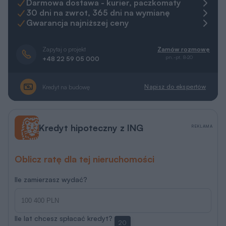
Darmowa dostawa - kurier, paczkomaty
30 dni na zwrot, 365 dni na wymianę
Gwarancja najniższej ceny
Zapytaj o projekt
Zamów rozmowę
pn.-pt. 8-20
+48 22 59 05 000
Napisz do ekspertów
Kredyt na budowę
Kredyt hipoteczny z ING
REKLAMA
Oblicz ratę dla tej nieruchomości
Ile zamierzasz wydać?
Ile lat chcesz spłacać kredyt?
20