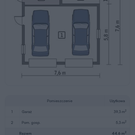
Pomieszczenie
Użytkowa
2
1
garaż
39,3 m
2
2
pom. gosp.
5,3 m
2
Razem
44,6 m