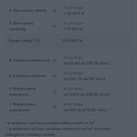
Koszt etapu
2. Stan surowy otwarty
+ 52 600 zł
3. Stan surowy
Koszt etapu
zamknięty
+ 19 900 zł
Razem (etapy 1-3):
100 400 zł
Koszt etapu
4. Instalacje elektryczne
od 62,40 do 219,70 zł/m2
*
Koszt etapu
5. Instalacje sanitarne
od 232,70 do 910 zł/m2
**
6. Wykończenie
Koszt etapu
zewnętrzne
od 126,10 do 638,30 zł/m2
***
7. Wykończenie
Koszt etapu
wewnętrzne
od 429 do 878,80 zł/m2
***
2
*
w zależności od ilości punktów elektrycznych na 1m
2
**
w zależności od ilości punktów sanitarnych na 1m
oraz ilości
(odległości) instalacji rurowej