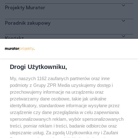
Projekty Murator
Poradnik zakupowy
Kontakt
Dołącz do nas
Drogi Użytkowniku,
My, naszych 1162 zaufanych partnerów oraz inne
podmioty z Grupy ZPR Media uzyskujemy dostęp i
przechowujemy informacje na urządzeniu oraz
Odwiedź grupę na Facebooku
przetwarzamy dane osobowe, takie jak unikalne
Gdybym budował drugi raz - mądry Polak
identyfikatory, standardowe informacje wysyłane przez
przed budową
urządzenie czy dane przeglądania w celu zapewniania
spersonalizowanych reklam, wybór spersonalizowanych
Forum Muratora
treści, pomiar reklam i treści, badanie odbiorców oraz
ulepszanie usług. Za zgodą Użytkownika my i Zaufani