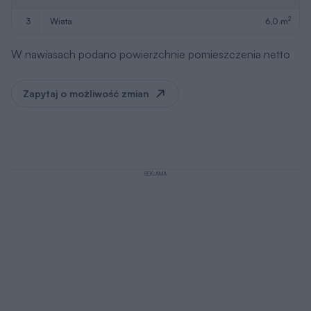
2
3
wiata
6,0 m
W nawiasach podano powierzchnie pomieszczenia netto
Zapytaj o możliwość zmian
REKLAMA