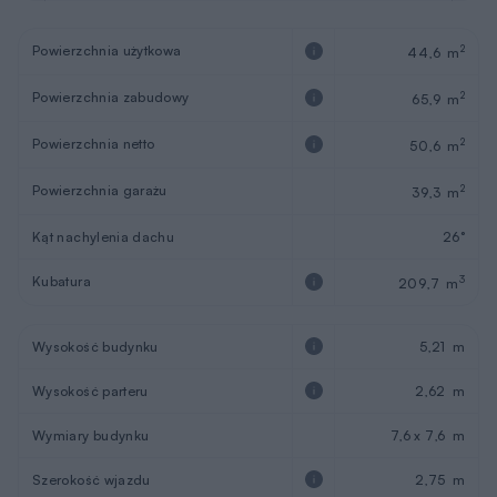
Powierzchnia użytkowa
2
44,6 m
Powierzchnia zabudowy
2
65,9 m
Powierzchnia netto
2
50,6 m
Powierzchnia garażu
2
39,3 m
Kąt nachylenia dachu
26°
Kubatura
3
209,7 m
Wysokość budynku
5,21 m
Wysokość parteru
2,62 m
Wymiary budynku
7,6 x 7,6 m
Szerokość wjazdu
2,75 m