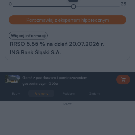
0
35
Porozmawiaj z ekspertem hipotecznym
Więcej informacji
RRSO 5.85 % na dzień 20.07.2026 r.
ING Bank Śląski S.A.
Garaż z poddaszem i pomieszczeniem
G56a
gospodarczym G56a
Rzuty
Parametry
Podobne
Zmiany
Pliki do pobra
REKLAMA