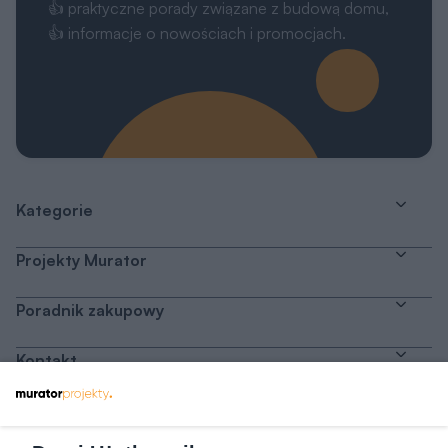
👍 praktyczne porady związane z budową domu,
👍 informacje o nowościach i promocjach.
Kategorie
Projekty Murator
Poradnik zakupowy
Kontakt
Dołącz do nas