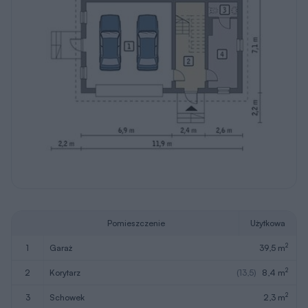
Pomieszczenie
Użytkowa
2
1
garaż
39,5 m
2
2
korytarz
(13,5)
8,4 m
2
3
schowek
2,3 m