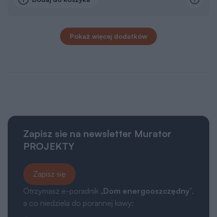
Pokaż więcej dodatków
Zapisz sie na newsletter Murator
PROJEKTY
Zapisz się
Otrzymasz e-poradnik „
Dom energooszczędny
”,
a co niedziela do porannej kawy: