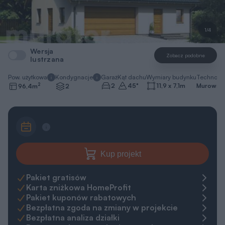
1/4
Wersja
Zobacz podobne
lustrzana
Pow. użytkowa
Kondygnacje
Garaż
Kąt dachu
Wymiary budynku
Technolo
2
2
45
°
11,9 x 7,1
m
Murowa
96,4
m
2
Kup projekt
Pakiet gratisów
Karta zniżkowa HomeProfit
Pakiet kuponów rabatowych
Bezpłatna zgoda na zmiany w projekcie
Bezpłatna analiza działki