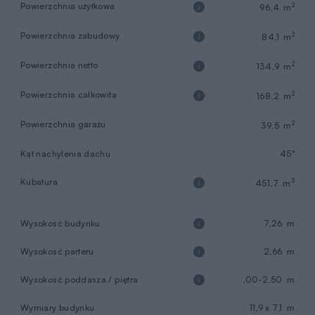
Powierzchnia użytkowa
2
96,4 m
Powierzchnia zabudowy
2
84,1 m
Powierzchnia netto
2
134,9 m
Powierzchnia całkowita
2
168,2 m
Powierzchnia garażu
2
39,5 m
Kąt nachylenia dachu
45°
Kubatura
3
451,7 m
Wysokość budynku
7,26 m
Wysokość parteru
2,66 m
Wysokość poddasza / piętra
,00-2,50 m
Wymiary budynku
11,9 x 7,1 m