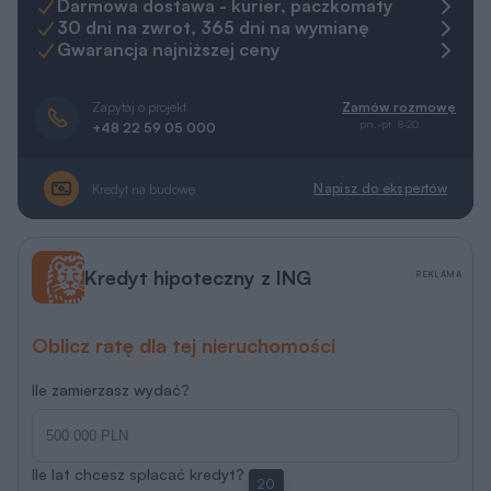
Darmowa dostawa - kurier, paczkomaty
30 dni na zwrot, 365 dni na wymianę
Gwarancja najniższej ceny
Zapytaj o projekt
Zamów rozmowę
pn.-pt. 8-20
+48 22 59 05 000
Napisz do ekspertów
Kredyt na budowę
Kredyt hipoteczny z ING
REKLAMA
Oblicz ratę dla tej nieruchomości
Ile zamierzasz wydać?
Ile lat chcesz spłacać kredyt?
20