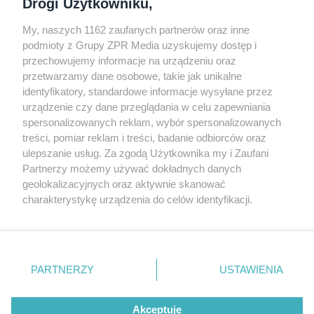
Drogi Użytkowniku,
My, naszych 1162 zaufanych partnerów oraz inne
podmioty z Grupy ZPR Media uzyskujemy dostęp i
przechowujemy informacje na urządzeniu oraz
Odwiedź grupę na Facebooku
przetwarzamy dane osobowe, takie jak unikalne
Gdybym budował drugi raz - mądry Polak
identyfikatory, standardowe informacje wysyłane przez
przed budową
urządzenie czy dane przeglądania w celu zapewniania
spersonalizowanych reklam, wybór spersonalizowanych
Forum Muratora
treści, pomiar reklam i treści, badanie odbiorców oraz
ulepszanie usług. Za zgodą Użytkownika my i Zaufani
Partnerzy możemy używać dokładnych danych
geolokalizacyjnych oraz aktywnie skanować
charakterystykę urządzenia do celów identyfikacji.
Ponieważ cenimy Twoją prywatność, prosimy o zgodę na
korzystanie z tych technologii poprzez kliknięcie
„Akceptuję”. Zgoda jest dobrowolna i zawsze możesz ją
zmienić/wycofać klikając przycisk ustawień prywatności
PARTNERZY
USTAWIENIA
znajdujący się w lewym dolnym rogu strony
. Niektóre
rodzaje przetwarzania danych nie wymagają zgody
Akceptuję
użytkownika, ale masz prawo sprzeciwić się takiemu