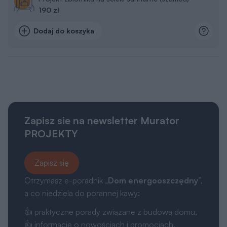
190 zł
Dodaj do koszyka
Zapisz sie na newsletter Murator
PROJEKTY
Zapisz się
Otrzymasz e-poradnik „
Dom energooszczędny
”,
a co niedziela do porannej kawy:
👍 praktyczne porady związane z budową domu,
👍 informacje o nowościach i promocjach.