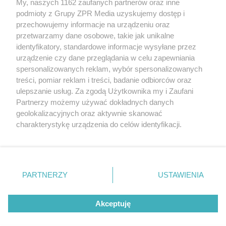
My, naszych 1162 zaufanych partnerów oraz inne
podmioty z Grupy ZPR Media uzyskujemy dostęp i
przechowujemy informacje na urządzeniu oraz
Odwiedź grupę na Facebooku
przetwarzamy dane osobowe, takie jak unikalne
Gdybym budował drugi raz - mądry Polak
identyfikatory, standardowe informacje wysyłane przez
przed budową
urządzenie czy dane przeglądania w celu zapewniania
spersonalizowanych reklam, wybór spersonalizowanych
Forum Muratora
treści, pomiar reklam i treści, badanie odbiorców oraz
ulepszanie usług. Za zgodą Użytkownika my i Zaufani
Partnerzy możemy używać dokładnych danych
geolokalizacyjnych oraz aktywnie skanować
charakterystykę urządzenia do celów identyfikacji.
Ponieważ cenimy Twoją prywatność, prosimy o zgodę na
korzystanie z tych technologii poprzez kliknięcie
„Akceptuję”. Zgoda jest dobrowolna i zawsze możesz ją
zmienić/wycofać klikając przycisk ustawień prywatności
PARTNERZY
USTAWIENIA
znajdujący się w lewym dolnym rogu strony
. Niektóre
rodzaje przetwarzania danych nie wymagają zgody
Akceptuję
użytkownika, ale masz prawo sprzeciwić się takiemu
projekty.muratordom.pl
© 2026
przetwarzaniu. Preferencje będą miały zastosowanie tylko