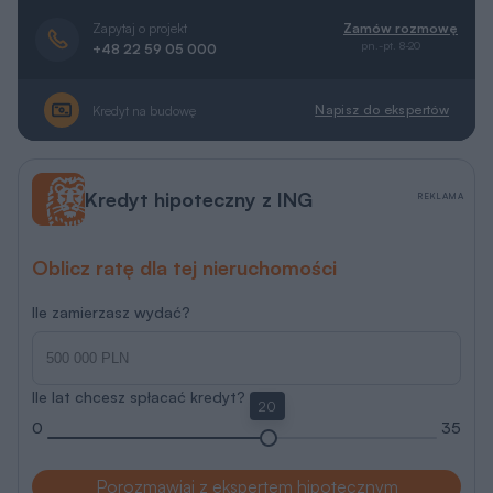
Zapytaj o projekt
Zamów rozmowę
pn.-pt. 8-20
+48 22 59 05 000
Napisz do ekspertów
Kredyt na budowę
Kredyt hipoteczny z ING
REKLAMA
Oblicz ratę dla tej nieruchomości
Ile zamierzasz wydać?
Ile lat chcesz spłacać kredyt?
20
0
35
Porozmawiaj z ekspertem hipotecznym