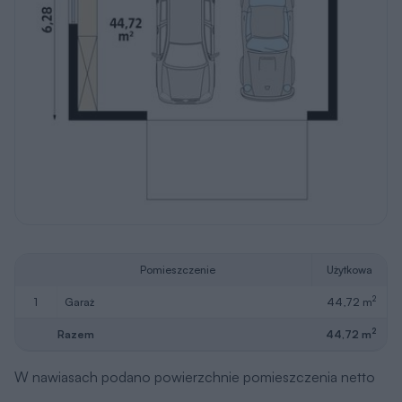
Pomieszczenie
Użytkowa
2
1
garaż
44,72 m
2
Razem
44,72 m
W nawiasach podano powierzchnie pomieszczenia netto