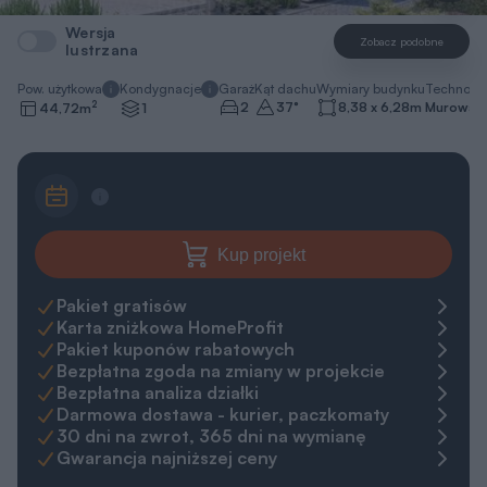
Wersja
Zobacz podobne
lustrzana
Pow. użytkowa
Kondygnacje
Garaż
Kąt dachu
Wymiary budynku
Technolo
2
2
37
°
8,38 x 6,28
m
Murowa
44,72
m
1
Kup projekt
Pakiet gratisów
Karta zniżkowa HomeProfit
Pakiet kuponów rabatowych
Bezpłatna zgoda na zmiany w projekcie
Bezpłatna analiza działki
Darmowa dostawa - kurier, paczkomaty
30 dni na zwrot, 365 dni na wymianę
Gwarancja najniższej ceny