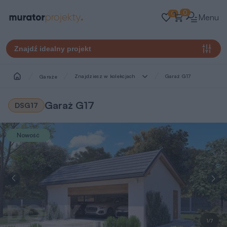
0
0
Menu
Znajdź idealny projekt
Znajdziesz w kolekcjach
Garaż G17
Garaże
Garaż G17
DSG17
Nowość
1/7