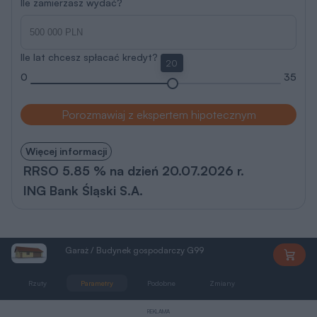
Ile zamierzasz wydać?
Ile lat chcesz spłacać kredyt?
20
0
35
Porozmawiaj z ekspertem hipotecznym
Więcej informacji
RRSO 5.85 % na dzień 20.07.2026 r.
ING Bank Śląski S.A.
Garaż / Budynek gospodarczy G99
PEG175
Rzuty
Parametry
Podobne
Zmiany
Dokumentacja
REKLAMA