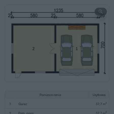
Pomieszczenie
Użytkowa
2
1
garaż
37,7 m
2
2
pom. gosp.
37,7 m