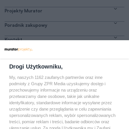
Projekty Murator
Poradnik zakupowy
Kontakt
Dołącz do nas
Drogi Użytkowniku,
My, naszych 1162 zaufanych partnerów oraz inne
podmioty z Grupy ZPR Media uzyskujemy dostęp i
przechowujemy informacje na urządzeniu oraz
Odwiedź grupę na Facebooku
przetwarzamy dane osobowe, takie jak unikalne
Gdybym budował drugi raz - mądry Polak
identyfikatory, standardowe informacje wysyłane przez
przed budową
urządzenie czy dane przeglądania w celu zapewniania
spersonalizowanych reklam, wybór spersonalizowanych
Forum Muratora
treści, pomiar reklam i treści, badanie odbiorców oraz
ulepszanie usług. Za zgodą Użytkownika my i Zaufani