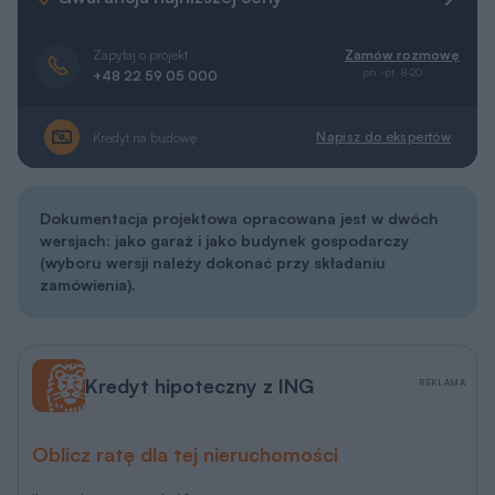
Zapytaj o projekt
Zamów rozmowę
pn.-pt. 8-20
+48 22 59 05 000
Napisz do ekspertów
Kredyt na budowę
Dokumentacja projektowa opracowana jest w
dwóch
wersjach
: jako garaż i jako budynek gospodarczy
(wyboru wersji należy dokonać przy składaniu
zamówienia).
Kredyt hipoteczny z ING
REKLAMA
Oblicz ratę dla tej nieruchomości