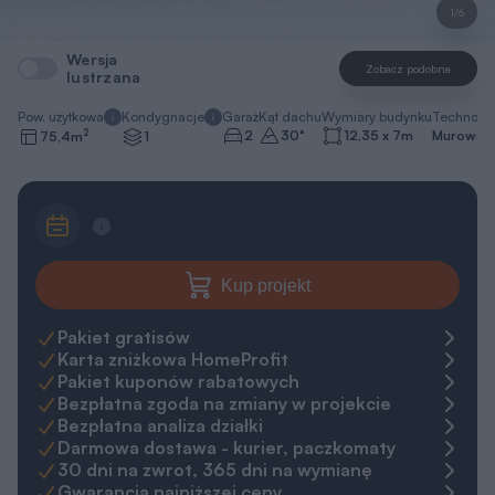
1/6
Wersja
Zobacz podobne
lustrzana
Pow. użytkowa
Kondygnacje
Garaż
Kąt dachu
Wymiary budynku
Technolo
2
2
30
°
12,35 x 7
m
Murowa
75,4
m
1
Kup projekt
Pakiet gratisów
Karta zniżkowa HomeProfit
Pakiet kuponów rabatowych
Bezpłatna zgoda na zmiany w projekcie
Bezpłatna analiza działki
Darmowa dostawa - kurier, paczkomaty
30 dni na zwrot, 365 dni na wymianę
Gwarancja najniższej ceny