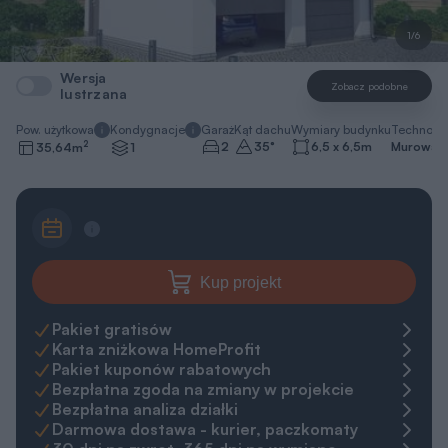
1/6
Wersja
Zobacz podobne
lustrzana
Pow. użytkowa
Kondygnacje
Garaż
Kąt dachu
Wymiary budynku
Technolo
2
2
35
°
6,5 x 6,5
m
Murowa
35,64
m
1
Kup projekt
Pakiet gratisów
Karta zniżkowa HomeProfit
Pakiet kuponów rabatowych
Bezpłatna zgoda na zmiany w projekcie
Bezpłatna analiza działki
Darmowa dostawa - kurier, paczkomaty