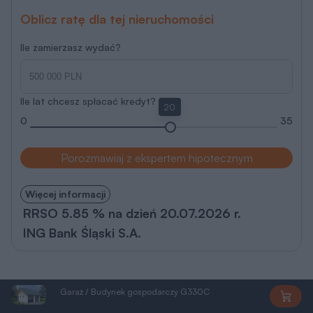
Oblicz ratę dla tej nieruchomości
Ile zamierzasz wydać?
Ile lat chcesz spłacać kredyt?
20
0
35
Porozmawiaj z ekspertem hipotecznym
Więcej informacji
RRSO 5.85 % na dzień 20.07.2026 r.
ING Bank Śląski S.A.
Garaż / Budynek gospodarczy G330C
PEG874