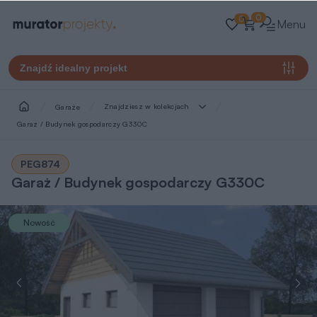
0
0
Menu
Znajdź idealny projekt
Znajdziesz w kolekcjach
Garaże
Garaż / Budynek gospodarczy G330C 
PEG874
Garaż / Budynek gospodarczy G330C
Nowość