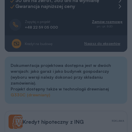
30 dni na zwrot, 365 dni na wymianę
Gwarancja najniższej ceny
Zapytaj o projekt
Zamów rozmowę
pn.-pt. 8-20
+48 22 59 05 000
Napisz do ekspertów
Kredyt na budowę
Dokumentacja projektowa dostępna jest w dwóch
wersjach: jako garaż i jako budynek gospodarczy
(wyboru wersji należy dokonać przy składaniu
zamówienia).
Projekt dostępny także w
technologii drewnianej
G330C (drewniany)
Kredyt hipoteczny z ING
REKLAMA