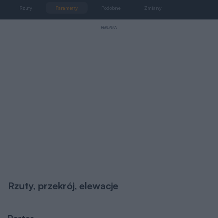
Rzuty
Parametry
Podobne
Zmiany
Dokumentacja
REKLAMA
Rzuty, przekrój, elewacje