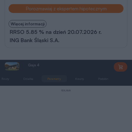
Porozmawiaj z ekspertem hipotecznym
Więcej informacji
RRSO 5.85 % na dzień 20.07.2026 r.
ING Bank Śląski S.A.
Gaja 4
AP262
Rzuty
Działka
Parametry
Koszty
Podobne
Zmia
REKLAMA