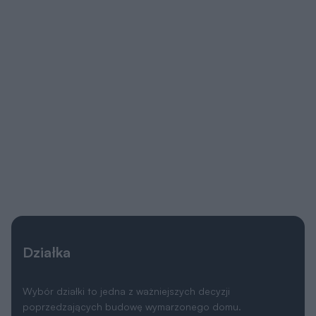
Działka
Wybór działki to jedna z ważniejszych decyzji
poprzedzających budowę wymarzonego domu.