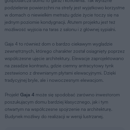
gospodarcza domu to garaż i kotłownia. Tak wyraźne
podzielenie powierzchni na strefy jest wyjątkowo korzystne
w domach o niewielkim metrażu gdzie życie toczy się na
jednym poziomie kondygnacji. Atutem projektu jest też
możliwość wyjścia na taras z salonu i z głównej sypialni.
Gaja 4 to również dom o bardzo ciekawym wyglądzie
zewnętrznych, którego charakter został osiągnięty poprzez
współczesne ujęcie architektury. Elewacje zaprojektowano
na zasadzie kontrastu, gdzie ciemny antracytowy tynk
zestawiono z drewnianym płytami elewacyjnymi. Dzięki
tradycyjnej bryle, ale i nowoczesnym elewacjom.
Projekt
Gaja 4
może się spodobać zarówno inwestorom
poszukującym domu bardziej klasycznego, jak i tym
otwartym na współczesne spojrzenie na architekturę.
Budynek możliwy do realizacji w wersji lustrzanej.