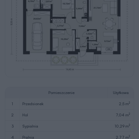
Pomieszczenie
Użytkowa
2
1
przedsionek
2,5 m
2
2
hol
7,04 m
2
3
sypialnia
10,29 m
2
4
pralnia
2,77 m