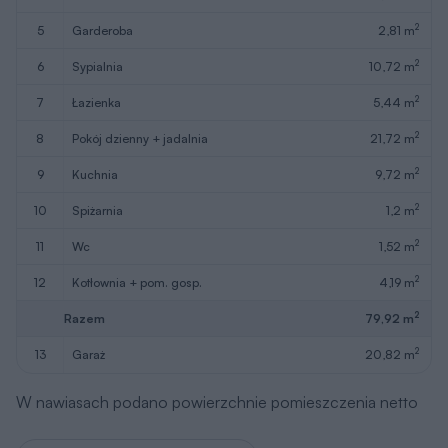
2
5
garderoba
2,81 m
2
6
sypialnia
10,72 m
2
7
łazienka
5,44 m
2
8
pokój dzienny + jadalnia
21,72 m
2
9
kuchnia
9,72 m
2
10
spiżarnia
1,2 m
2
11
wc
1,52 m
2
12
kotłownia + pom. gosp.
4,19 m
2
Razem
79,92 m
2
13
garaż
20,82 m
W nawiasach podano powierzchnie pomieszczenia netto