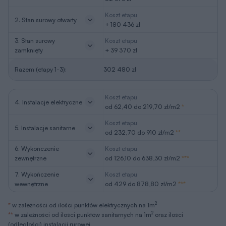
Koszt etapu
2. Stan surowy otwarty
+ 180 436 zł
3. Stan surowy
Koszt etapu
zamknięty
+ 39 370 zł
Razem (etapy 1-3):
302 480 zł
Koszt etapu
4. Instalacje elektryczne
od 62,40 do 219,70 zł/m2
*
Koszt etapu
5. Instalacje sanitarne
od 232,70 do 910 zł/m2
**
6. Wykończenie
Koszt etapu
zewnętrzne
od 126,10 do 638,30 zł/m2
***
7. Wykończenie
Koszt etapu
wewnętrzne
od 429 do 878,80 zł/m2
***
2
*
w zależności od ilości punktów elektrycznych na 1m
2
**
w zależności od ilości punktów sanitarnych na 1m
oraz ilości
(odległości) instalacji rurowej