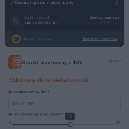
Gwarancja najniższej ceny
Zapytaj o projekt
Zamów rozmowę
pn.-pt. 8-20
+48 22 59 05 000
Napisz do ekspertów
Kredyt na budowę
Kredyt hipoteczny z ING
REKLAMA
Oblicz ratę dla tej nieruchomości
Ile zamierzasz wydać?
Ile lat chcesz spłacać kredyt?
20
0
35