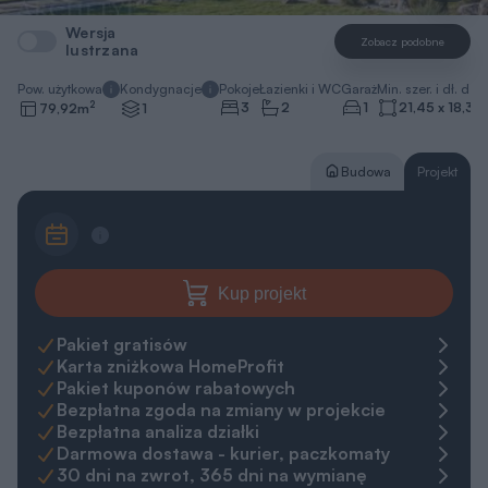
Wersja
Zobacz podobne
lustrzana
Pow. użytkowa
Kondygnacje
Pokoje
Łazienki i WC
Garaż
Min. szer. i dł. dzia
2
3
2
1
21,45 x 18,35
79,92
m
1
Budowa
Projekt
Kup projekt
Pakiet gratisów
Karta zniżkowa HomeProfit
Pakiet kuponów rabatowych
Bezpłatna zgoda na zmiany w projekcie
Bezpłatna analiza działki
Darmowa dostawa - kurier, paczkomaty
30 dni na zwrot, 365 dni na wymianę