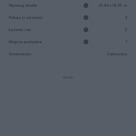
Wymiary działki
21,45 x 18,35 m
Pokoje (z salonem)
3
Łazienki i wc
2
Miejsca postojowe
1
Sezonowość
Całoroczny
REKLAMA