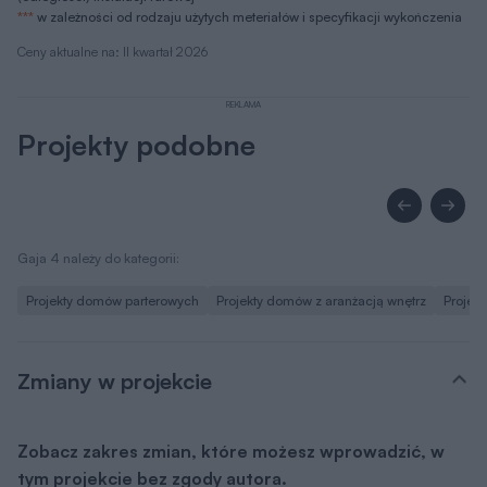
***
w zależności od rodzaju użytych meteriałów i specyfikacji wykończenia
Ceny aktualne na: II kwartał 2026
REKLAMA
Projekty podobne
Gaja 4 należy do kategorii:
Projekty domów parterowych
Projekty domów z aranżacją wnętrz
Projek
Zmiany w projekcie
Zobacz zakres zmian, które możesz wprowadzić, w
tym projekcie bez zgody autora.