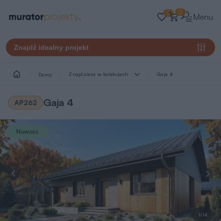
0
0
Menu
Znajdź idealny projekt
Znajdziesz w kolekcjach
Gaja 4
Domy
Gaja 4
AP262
Nowość
1/14