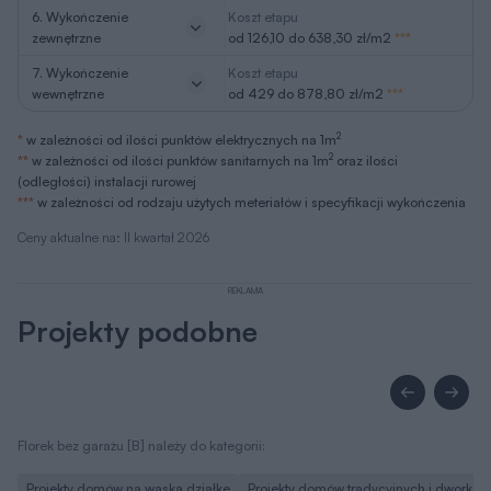
6. Wykończenie
Koszt etapu
zewnętrzne
od 126,10 do 638,30 zł/m2
***
7. Wykończenie
Koszt etapu
wewnętrzne
od 429 do 878,80 zł/m2
***
2
*
w zależności od ilości punktów elektrycznych na 1m
2
**
w zależności od ilości punktów sanitarnych na 1m
oraz ilości
(odległości) instalacji rurowej
***
w zależności od rodzaju użytych meteriałów i specyfikacji wykończenia
Ceny aktualne na: II kwartał 2026
REKLAMA
Projekty podobne
Florek bez garażu [B] należy do kategorii:
Projekty domów na wąską działkę
Projekty domów tradycyjnych i dworków