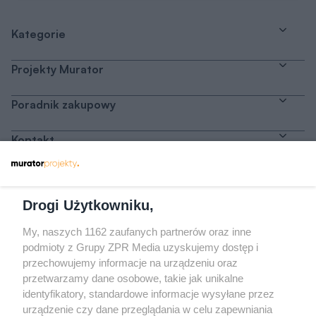
Kategorie
Projekty Murator
Poradnik zakupowy
Kontakt
Dołącz do nas
Drogi Użytkowniku,
My, naszych 1162 zaufanych partnerów oraz inne
podmioty z Grupy ZPR Media uzyskujemy dostęp i
przechowujemy informacje na urządzeniu oraz
Odwiedź grupę na Facebooku
przetwarzamy dane osobowe, takie jak unikalne
Gdybym budował drugi raz - mądry Polak
identyfikatory, standardowe informacje wysyłane przez
przed budową
urządzenie czy dane przeglądania w celu zapewniania