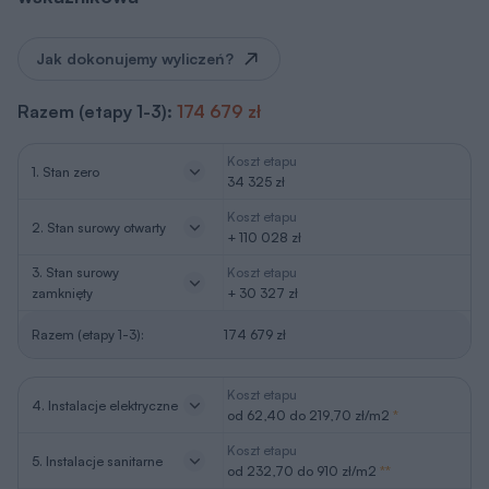
Jak dokonujemy wyliczeń?
Razem (etapy 1-3):
174 679 zł
Koszt etapu
1. Stan zero
34 325 zł
Koszt etapu
2. Stan surowy otwarty
+ 110 028 zł
3. Stan surowy
Koszt etapu
zamknięty
+ 30 327 zł
Razem (etapy 1-3):
174 679 zł
Koszt etapu
4. Instalacje elektryczne
od 62,40 do 219,70 zł/m2
*
Koszt etapu
5. Instalacje sanitarne
od 232,70 do 910 zł/m2
**