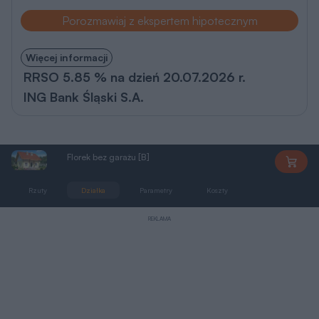
Porozmawiaj z ekspertem hipotecznym
Więcej informacji
RRSO 5.85 % na dzień 20.07.2026 r.
ING Bank Śląski S.A.
Florek bez garażu [B]
DD274
Rzuty
Działka
Parametry
Koszty
Podobne
REKLAMA