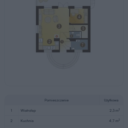
Pomieszczenie
Użytkowa
2
1
wiatrołap
2,3 m
2
2
kuchnia
4,7 m