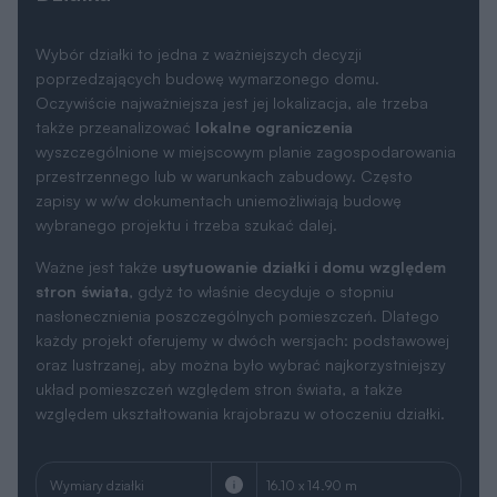
Wybór działki to jedna z ważniejszych decyzji
poprzedzających budowę wymarzonego domu.
Oczywiście najważniejsza jest jej lokalizacja, ale trzeba
także przeanalizować
lokalne ograniczenia
wyszczególnione w miejscowym planie zagospodarowania
przestrzennego lub w warunkach zabudowy. Często
zapisy w w/w dokumentach uniemożliwiają budowę
wybranego projektu i trzeba szukać dalej.
Ważne jest także
usytuowanie działki i domu względem
stron świata
, gdyż to właśnie decyduje o stopniu
nasłonecznienia poszczególnych pomieszczeń. Dlatego
każdy projekt oferujemy w dwóch wersjach: podstawowej
oraz lustrzanej, aby można było wybrać najkorzystniejszy
układ pomieszczeń względem stron świata, a także
względem ukształtowania krajobrazu w otoczeniu działki.
Wymiary działki
16.10 x 14.90 m