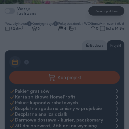
Wersja
Zobacz podobne
lustrzana
Pow. użytkowa
Kondygnacje
Pokoje
Łazienki i WC
Garaż
Min. szer. i dł. dzia
2
4
1
0
16,1 x 14,9
m
60,6
m
2
Budowa
Projekt
Kup projekt
Pakiet gratisów
Karta zniżkowa HomeProfit
Pakiet kuponów rabatowych
Bezpłatna zgoda na zmiany w projekcie
Bezpłatna analiza działki
Darmowa dostawa - kurier, paczkomaty
30 dni na zwrot, 365 dni na wymianę