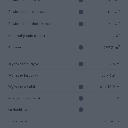
78,1 m
Powierzchnia całkowita
2
111,5 m
Powierzchnia dodatkowa
2
3,5 m
Kąt nachylenia dachu
40°
Kubatura
3
297,3 m
Wysokość budynku
7,6 m
Wymiary budynku
8,1 x 6,9 m
Wymiary działki
16,1 x 14,9 m
Pokoje (z salonem)
4
Łazienki i wc
1
Sezonowość
Całoroczny