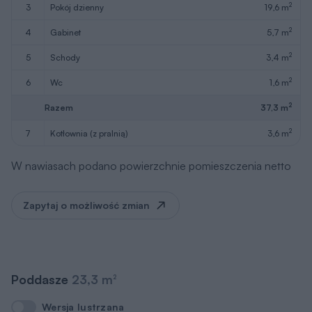
2
3
pokój dzienny
19,6 m
2
4
gabinet
5,7 m
2
5
schody
3,4 m
2
6
wc
1,6 m
2
Razem
37,3 m
2
7
kotłownia (z pralnią)
3,6 m
W nawiasach podano powierzchnie pomieszczenia netto
Zapytaj o możliwość zmian
Poddasze
23,3 m
2
Wersja lustrzana
Wersja lustrzana