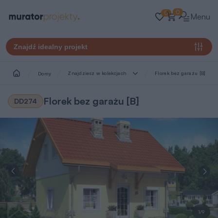
0
0
Menu
Znajdź idealny projekt
Znajdziesz w kolekcjach
Florek bez garażu [B]
Domy
Florek bez garażu [B]
DD274
1/9