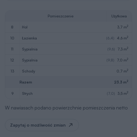
Pomieszczenie
Użytkowa
2
8
hol
3,7 m
2
10
łazienka
(6,4)
4,6 m
2
11
sypialnia
(9,6)
7,3 m
2
12
sypialnia
(9,8)
7,0 m
2
13
schody
0,7 m
2
Razem
23,3 m
2
9
strych
(7,0)
3,5 m
W nawiasach podano powierzchnie pomieszczenia netto
Zapytaj o możliwość zmian