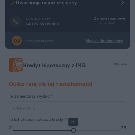
Gwarancja najniższej ceny
Zapytaj o projekt
Zamów rozmowę
pn.-pt. 8-20
+48 22 59 05 000
Napisz do ekspertów
Kredyt na budowę
Kredyt hipoteczny z ING
REKLAMA
Oblicz ratę dla tej nieruchomości
Ile zamierzasz wydać?
Ile lat chcesz spłacać kredyt?
20
0
35