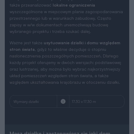
także przeanalizować
lokalne ograniczenia
wyszczególnione w miejscowym planie zagospodarowania
przestrzennego lub w warunkach zabudowy. Często
zapisy w w/w dokumentach uniemożliwiają budowę
wybranego projektu i trzeba szukać dalej.
Ważne jest także
usytuowanie działki i domu względem
stron świata
, gdyż to właśnie decyduje o stopniu
nasłonecznienia poszczególnych pomieszczeń. Dlatego
każdy projekt oferujemy w dwóch wersjach: podstawowej
oraz lustrzanej, aby można było wybrać najkorzystniejszy
układ pomieszczeń względem stron świata, a także
względem ukształtowania krajobrazu w otoczeniu działki.
Wymiary działki
17.30 x 17.30 m
Masz działkę i zastanawiasz się jaki dom