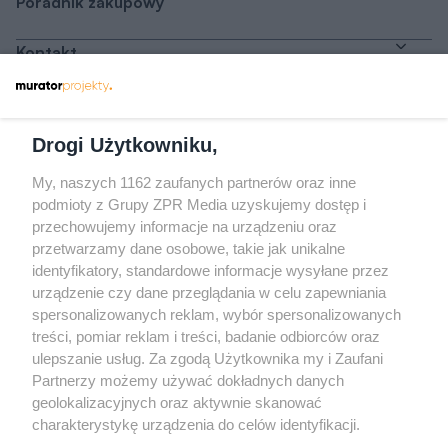
Poradnik zakupowy
Kontakt
Dołącz do nas
Drogi Użytkowniku,
My, naszych 1162 zaufanych partnerów oraz inne
podmioty z Grupy ZPR Media uzyskujemy dostęp i
przechowujemy informacje na urządzeniu oraz
Odwiedź grupę na Facebooku
przetwarzamy dane osobowe, takie jak unikalne
Gdybym budował drugi raz - mądry Polak
identyfikatory, standardowe informacje wysyłane przez
przed budową
urządzenie czy dane przeglądania w celu zapewniania
spersonalizowanych reklam, wybór spersonalizowanych
Forum Muratora
treści, pomiar reklam i treści, badanie odbiorców oraz
ulepszanie usług. Za zgodą Użytkownika my i Zaufani
Partnerzy możemy używać dokładnych danych
geolokalizacyjnych oraz aktywnie skanować
charakterystykę urządzenia do celów identyfikacji.
Ponieważ cenimy Twoją prywatność, prosimy o zgodę na