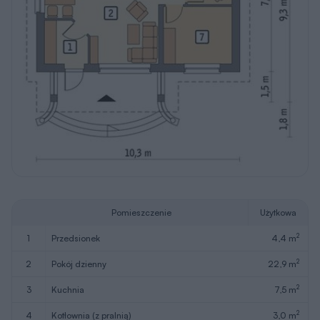
Pomieszczenie
Użytkowa
2
1
przedsionek
4,4 m
2
2
pokój dzienny
22,9 m
2
3
kuchnia
7,5 m
2
4
kotłownia (z pralnią)
3,0 m