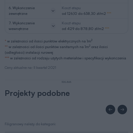
6. Wykończenie
Koszt etapu
zewnętrzne
od 126,10 do 638,30 zł/m2
***
7. Wykończenie
Koszt etapu
wewnętrzne
od 429 do 878,80 zł/m2
***
2
*
w zależności od ilości punktów elektrycznych na 1m
2
**
w zależności od ilości punktów sanitarnych na 1m
oraz ilości
(odległości) instalacji rurowej
***
w zależności od rodzaju użytych meteriałów i specyfikacji wykończenia
Ceny aktualne na: II kwartał 2021
REKLAMA
Projekty podobne
Filigranowy należy do kategorii: