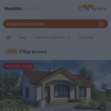
0
0
Menu
Znajdź idealny projekt
Znajdziesz w kolekcjach
Filigranowy
Domy
Filigranowy
C272
-20%
KOD: murator
1/5