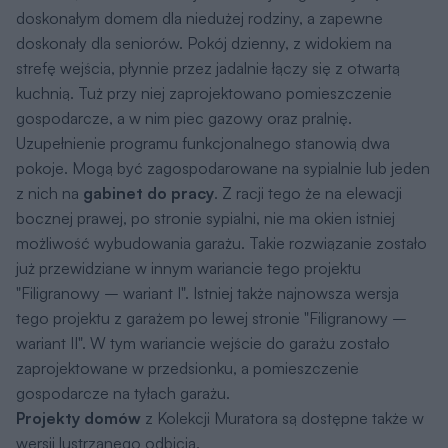
doskonałym domem dla niedużej rodziny, a zapewne
doskonały dla seniorów. Pokój dzienny, z widokiem na
strefę wejścia, płynnie przez jadalnie łączy się z otwartą
kuchnią. Tuż przy niej zaprojektowano pomieszczenie
gospodarcze, a w nim piec gazowy oraz pralnię.
Uzupełnienie programu funkcjonalnego stanowią dwa
pokoje. Mogą być zagospodarowane na sypialnie lub jeden
z nich na
gabinet do pracy
. Z racji tego że na elewacji
bocznej prawej, po stronie sypialni, nie ma okien istniej
możliwość wybudowania garażu. Takie rozwiązanie zostało
już przewidziane w innym wariancie tego projektu
"Filigranowy – wariant I". Istniej także najnowsza wersja
tego projektu z garażem po lewej stronie "Filigranowy –
wariant II". W tym wariancie wejście do garażu zostało
zaprojektowane w przedsionku, a pomieszczenie
gospodarcze na tyłach garażu.
Projekty domów
z Kolekcji Muratora są dostępne także w
wersji lustrzanego odbicia.