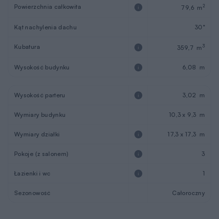
Powierzchnia całkowita
2
79,6 m
Kąt nachylenia dachu
30°
Kubatura
3
359,7 m
Wysokość budynku
6,08 m
Wysokość parteru
3,02 m
Wymiary budynku
10,3 x 9,3 m
Wymiary działki
17,3 x 17,3 m
Pokoje (z salonem)
3
Łazienki i wc
1
Sezonowość
Całoroczny