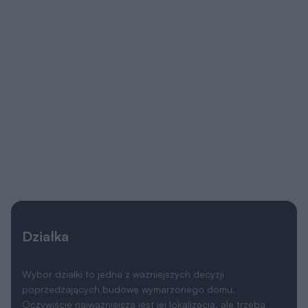
Działka
Wybór działki to jedna z ważniejszych decyzji
poprzedzających budowę wymarzonego domu.
Oczywiście najważniejsza jest jej lokalizacja, ale trzeba