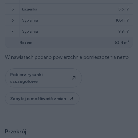
2
5
łazienka
5,3 m
2
6
sypialnia
10,4 m
2
7
sypialnia
9,9 m
2
Razem
63,4 m
W nawiasach podano powierzchnie pomieszczenia netto
Pobierz rysunki
szczegółowe
Zapytaj o możliwość zmian
Przekrój