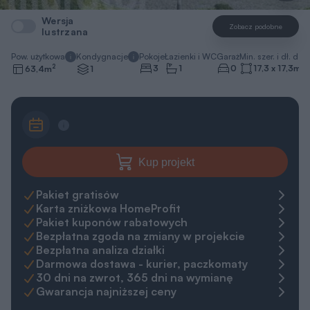
Wersja
Zobacz podobne
lustrzana
Pow. użytkowa
Kondygnacje
Pokoje
Łazienki i WC
Garaż
Min. szer. i dł. dzia
2
3
1
0
17,3 x 17,3
m
63,4
m
1
Kup projekt
Pakiet gratisów
Karta zniżkowa HomeProfit
Pakiet kuponów rabatowych
Bezpłatna zgoda na zmiany w projekcie
Bezpłatna analiza działki
Darmowa dostawa - kurier, paczkomaty
30 dni na zwrot, 365 dni na wymianę
Gwarancja najniższej ceny