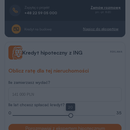
Zapytaj o projekt
Zamów rozmowę
pn.-pt. 8-20
+48 22 59 05 000
Napisz do ekspertów
Kredyt na budowę
Kredyt hipoteczny z ING
REKLAMA
Oblicz ratę dla tej nieruchomości
Ile zamierzasz wydać?
Ile lat chcesz spłacać kredyt?
20
0
35
Porozmawiaj z ekspertem hipotecznym