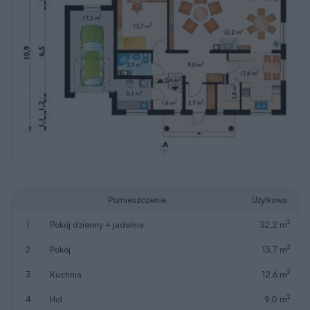
Pomieszczenie
Użytkowa
2
1
pokój dzienny + jadalnia
32,2 m
2
2
pokój
13,7 m
2
3
kuchnia
12,6 m
2
4
hol
9,0 m