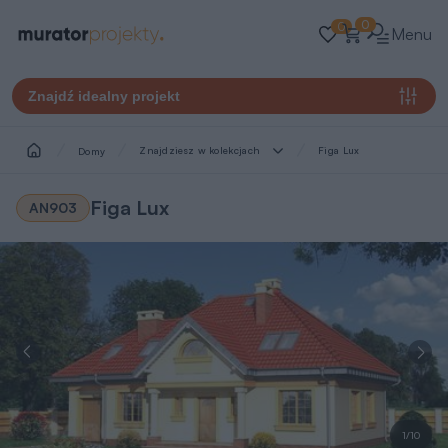
0
0
Menu
Znajdź idealny projekt
Znajdziesz w kolekcjach
Figa Lux
Domy
Figa Lux
AN903
1/10