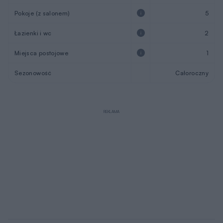
Pokoje (z salonem)
5
Łazienki i wc
2
Miejsca postojowe
1
Sezonowość
Całoroczny
REKLAMA