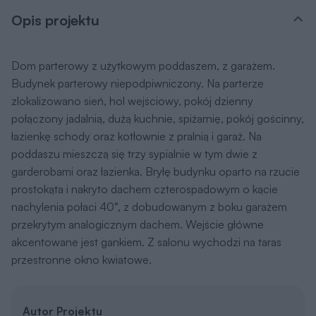
Opis projektu
Dom parterowy z użytkowym poddaszem, z garażem.
Budynek parterowy niepodpiwniczony. Na parterze
zlokalizowano sień, hol wejściowy, pokój dzienny
połączony jadalnią, dużą kuchnie, spiżarnię, pokój gościnny,
łazienkę schody oraz kotłownie z pralnią i garaż. Na
poddaszu mieszczą się trzy sypialnie w tym dwie z
garderobami oraz łazienka. Bryłę budynku oparto na rzucie
prostokąta i nakryto dachem czterospadowym o kącie
nachylenia połaci 40°, z dobudowanym z boku garażem
przekrytym analogicznym dachem. Wejście główne
akcentowane jest gankiem. Z salonu wychodzi na taras
przestronne okno kwiatowe.
Autor Projektu