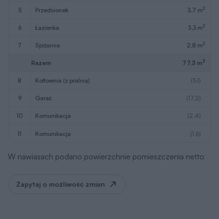
2
5
przedsionek
3,7 m
2
6
łazienka
3,3 m
2
7
spiżarnia
2,8 m
2
Razem
77,3 m
8
kotłownia (z pralnią)
(5,1)
9
garaż
(17,2)
10
komunikacja
(2,4)
11
komunikacja
(1,6)
W nawiasach podano powierzchnie pomieszczenia netto
Zapytaj o możliwość zmian