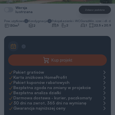
Wersja
Zobacz podobne
lustrzana
Pow. użytkowa
Kondygnacje
Pokoje
Łazienki i WC
Garaż
Min. szer. i dł. dzia
2
5
2
1
22,5 x 20,9
m
130
m
2
Kup projekt
Pakiet gratisów
Karta zniżkowa HomeProfit
Pakiet kuponów rabatowych
Bezpłatna zgoda na zmiany w projekcie
Bezpłatna analiza działki
Darmowa dostawa - kurier, paczkomaty
30 dni na zwrot, 365 dni na wymianę
Gwarancja najniższej ceny