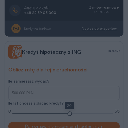
Zapytaj o projekt
Zamów rozmowę
pn.-pt. 8-20
+48 22 59 05 000
Napisz do ekspertów
Kredyt na budowę
Kredyt hipoteczny z ING
REKLAMA
Oblicz ratę dla tej nieruchomości
Ile zamierzasz wydać?
Ile lat chcesz spłacać kredyt?
20
0
35
Porozmawiaj z ekspertem hipotecznym