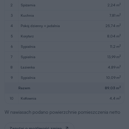
2
2
spiżarnia
2,24 m
2
3
kuchnia
7,81 m
2
4
pokój dzienny + jadalnia
25,74 m
2
5
korytarz
8,04 m
2
6
sypialnia
11,2 m
2
7
sypialnia
13,99 m
2
8
łazienka
4,89 m
2
9
sypialnia
10,09 m
2
Razem
89,03 m
2
10
kotłownia
4,4 m
W nawiasach podano powierzchnie pomieszczenia netto
Zapytaj o możliwość zmian