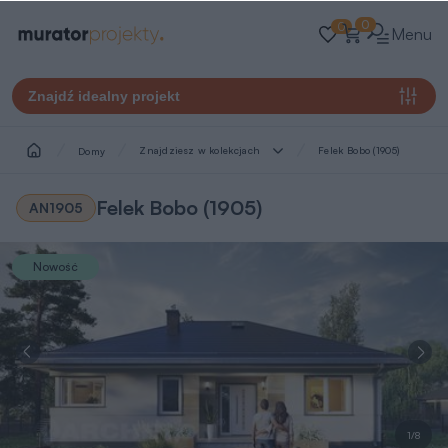
0
0
Menu
Znajdź idealny projekt
Znajdziesz w kolekcjach
Felek Bobo (1905)
Domy
Felek Bobo (1905)
AN1905
Nowość
1/8