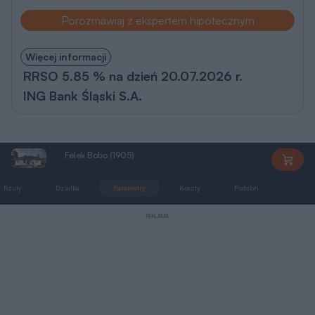
Porozmawiaj z ekspertem hipotecznym
Więcej informacji
RRSO 5.85 % na dzień 20.07.2026 r.
ING Bank Śląski S.A.
Felek Bobo (1905)
AN1905
Rzuty
Działka
Parametry
Koszty
Podobne
Zmia
REKLAMA