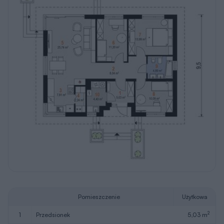
Pomieszczenie
Użytkowa
2
1
przedsionek
5,03 m