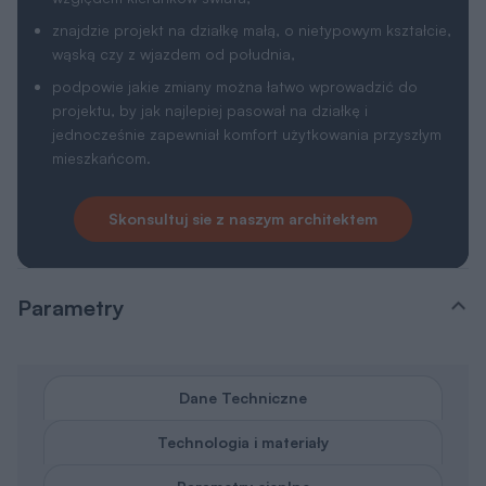
znajdzie projekt na działkę małą, o nietypowym kształcie,
wąską czy z wjazdem od południa,
podpowie jakie zmiany można łatwo wprowadzić do
projektu, by jak najlepiej pasował na działkę i
jednocześnie zapewniał komfort użytkowania przyszłym
mieszkańcom.
Skonsultuj sie z naszym architektem
Parametry
Dane Techniczne
Technologia i materiały