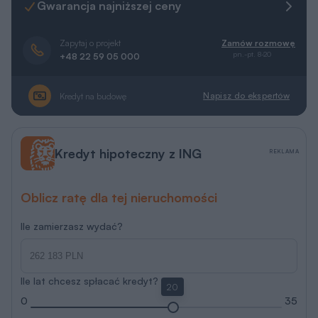
Gwarancja najniższej ceny
Zapytaj o projekt
Zamów rozmowę
pn.-pt. 8-20
+48 22 59 05 000
Napisz do ekspertów
Kredyt na budowę
Kredyt hipoteczny z ING
REKLAMA
Oblicz ratę dla tej nieruchomości
Ile zamierzasz wydać?
Ile lat chcesz spłacać kredyt?
20
0
35