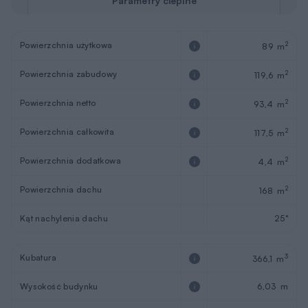
Parametry cieplne
Powierzchnia użytkowa
2
89 m
Powierzchnia zabudowy
2
119,6 m
Powierzchnia netto
2
93,4 m
Powierzchnia całkowita
2
117,5 m
Powierzchnia dodatkowa
2
4,4 m
Powierzchnia dachu
2
168 m
Kąt nachylenia dachu
25°
Kubatura
3
366,1 m
Wysokość budynku
6,03 m