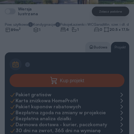
Wersja
Zobacz podobne
lustrzana
Pow. użytkowa
Kondygnacje
Pokoje
Łazienki i WC
Garaż
Min. szer. i dł. dzia
2
4
1
0
20,5 x 17,5
m
89
m
1
Budowa
Projekt
Kup projekt
Pakiet gratisów
Karta zniżkowa HomeProfit
Pakiet kuponów rabatowych
Bezpłatna zgoda na zmiany w projekcie
Bezpłatna analiza działki
Darmowa dostawa - kurier, paczkomaty
30 dni na zwrot, 365 dni na wymianę