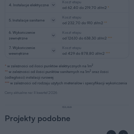
Koszt etapu
4. Instalacje elektryczne
od 62,40 do 219,70 zł/m2
*
Koszt etapu
5. Instalacje sanitarne
od 232,70 do 910 zł/m2
**
6. Wykończenie
Koszt etapu
zewnętrzne
od 126,10 do 638,30 zł/m2
***
7. Wykończenie
Koszt etapu
wewnętrzne
od 429 do 878,80 zł/m2
***
2
*
w zależności od ilości punktów elektrycznych na 1m
2
**
w zależności od ilości punktów sanitarnych na 1m
oraz ilości
(odległości) instalacji rurowej
***
w zależności od rodzaju użytych meteriałów i specyfikacji wykończenia
Ceny aktualne na: II kwartał 2026
REKLAMA
Projekty podobne