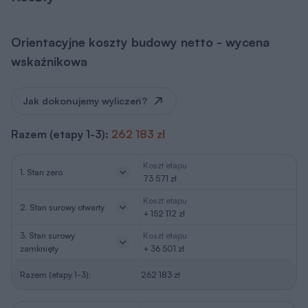
Orientacyjne koszty budowy netto - wycena
wskaźnikowa
Jak dokonujemy wyliczeń?
Razem (etapy 1-3):
262 183 zł
Koszt etapu
1. Stan zero
73 571 zł
Koszt etapu
2. Stan surowy otwarty
+ 152 112 zł
3. Stan surowy
Koszt etapu
zamknięty
+ 36 501 zł
Razem (etapy 1-3):
262 183 zł