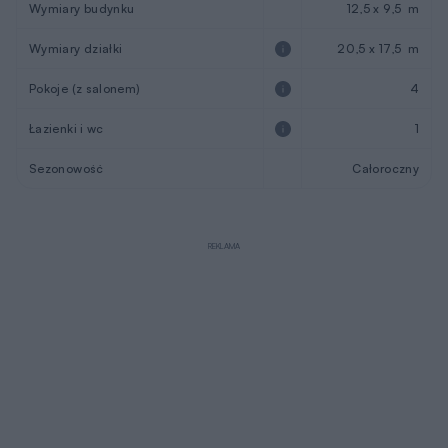
Wymiary budynku
12,5 x 9,5 m
Wymiary działki
20,5 x 17,5 m
Pokoje (z salonem)
4
Łazienki i wc
1
Sezonowość
Całoroczny
REKLAMA