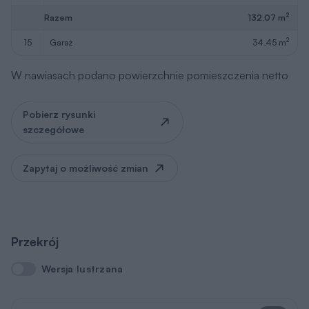
2
Razem
132,07 m
2
15
garaż
34,45 m
W nawiasach podano powierzchnie pomieszczenia netto
Pobierz rysunki
szczegółowe
Zapytaj o możliwość zmian
Przekrój
Wersja lustrzana
Wersja lustrzana