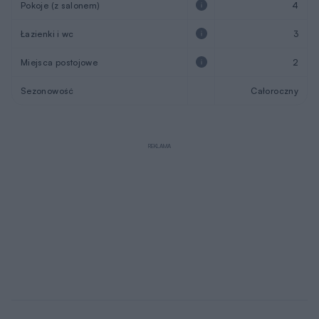
Pokoje (z salonem)
4
Łazienki i wc
3
Miejsca postojowe
2
Sezonowość
Całoroczny
REKLAMA