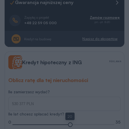
Gwarancja najniższej ceny
Zapytaj o projekt
Zamów rozmowę
pn.-pt. 8-20
+48 22 59 05 000
Napisz do ekspertów
Kredyt na budowę
Kredyt hipoteczny z ING
REKLAMA
Oblicz ratę dla tej nieruchomości
Ile zamierzasz wydać?
Ile lat chcesz spłacać kredyt?
20
0
35