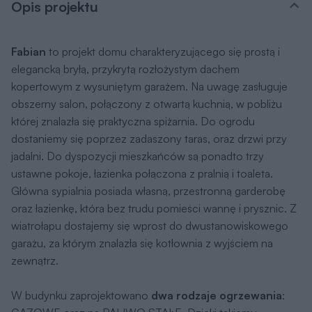
Opis projektu
Fabian
to projekt domu charakteryzującego się prostą i
elegancką bryłą, przykrytą rozłożystym dachem
kopertowym z wysuniętym garażem. Na uwagę zasługuje
obszerny salon, połączony z otwartą kuchnią, w pobliżu
której znalazła się praktyczna spiżarnia. Do ogrodu
dostaniemy się poprzez zadaszony taras, oraz drzwi przy
jadalni. Do dyspozycji mieszkańców są ponadto trzy
ustawne pokoje, łazienka połączona z pralnią i toaleta.
Główna sypialnia posiada własną, przestronną garderobę
oraz łazienkę, która bez trudu pomieści wannę i prysznic. Z
wiatrołapu dostajemy się wprost do dwustanowiskowego
garażu, za którym znalazła się kotłownia z wyjściem na
zewnątrz.
W budynku zaprojektowano
dwa rodzaje ogrzewania
: