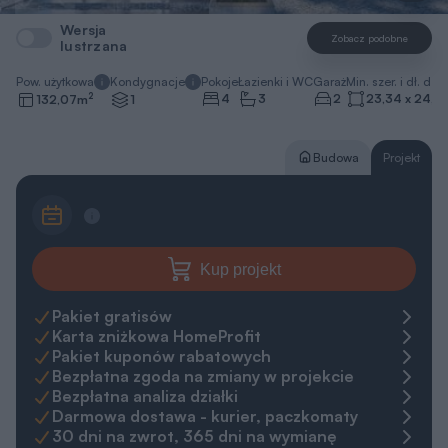
Wersja
Zobacz podobne
lustrzana
Pow. użytkowa
Kondygnacje
Pokoje
Łazienki i WC
Garaż
Min. szer. i dł. dzia
2
4
3
2
23,34 x 24,7
132,07
m
1
Budowa
Projekt
Kup projekt
Pakiet gratisów
Karta zniżkowa HomeProfit
Pakiet kuponów rabatowych
Bezpłatna zgoda na zmiany w projekcie
Bezpłatna analiza działki
Darmowa dostawa - kurier, paczkomaty
30 dni na zwrot, 365 dni na wymianę