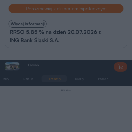
Porozmawiaj z ekspertem hipotecznym
Więcej informacji
RRSO 5.85 % na dzień 20.07.2026 r.
ING Bank Śląski S.A.
Fabian
AL034
Rzuty
Działka
Parametry
Koszty
Podobne
Zmia
REKLAMA