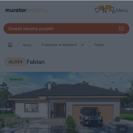
0
0
Menu
Znajdź idealny projekt
Znajdziesz w kolekcjach
Fabian
Domy
Fabian
AL034
Nowość
1/16