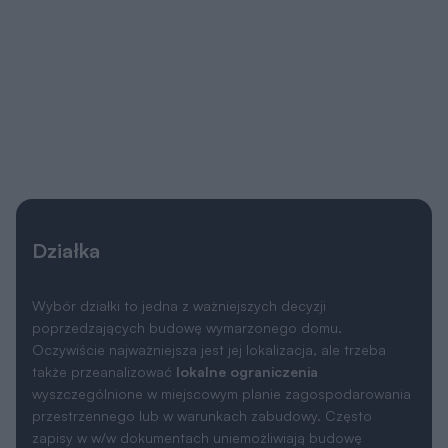
Działka
Wybór działki to jedna z ważniejszych decyzji
poprzedzających budowę wymarzonego domu.
Oczywiście najważniejsza jest jej lokalizacja, ale trzeba
także przeanalizować
lokalne ograniczenia
wyszczególnione w miejscowym planie zagospodarowania
przestrzennego lub w warunkach zabudowy. Często
zapisy w w/w dokumentach uniemożliwiają budowę