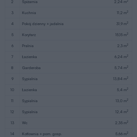
2
2
spiżarnia
2,24 m
2
3
kuchnia
11,2 m
2
4
pokój dzienny + jadalnia
31,9 m
2
5
korytarz
15,15 m
2
6
pralnia
2,3 m
2
7
łazienka
6,24 m
2
8
garderoba
5,74 m
2
9
sypialnia
13,84 m
2
10
łazienka
5,4 m
2
11
sypialnia
13,0 m
2
12
sypialnia
12,4 m
2
13
wc
2,35 m
2
14
kotłownia + pom. gosp.
5,66 m