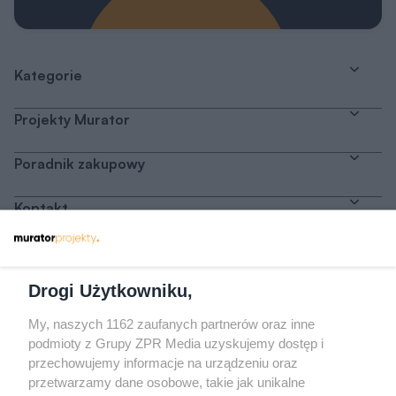
Kategorie
Projekty Murator
Poradnik zakupowy
Kontakt
Dołącz do nas
Drogi Użytkowniku,
My, naszych 1162 zaufanych partnerów oraz inne
podmioty z Grupy ZPR Media uzyskujemy dostęp i
przechowujemy informacje na urządzeniu oraz
Odwiedź grupę na Facebooku
przetwarzamy dane osobowe, takie jak unikalne
Gdybym budował drugi raz - mądry Polak