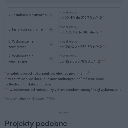
Koszt etapu
4. Instalacje elektryczne
od 62,40 do 219,70 zł/m2
*
Koszt etapu
5. Instalacje sanitarne
od 232,70 do 910 zł/m2
**
6. Wykończenie
Koszt etapu
zewnętrzne
od 126,10 do 638,30 zł/m2
***
7. Wykończenie
Koszt etapu
wewnętrzne
od 429 do 878,80 zł/m2
***
2
*
w zależności od ilości punktów elektrycznych na 1m
2
**
w zależności od ilości punktów sanitarnych na 1m
oraz ilości
(odległości) instalacji rurowej
***
w zależności od rodzaju użytych meteriałów i specyfikacji wykończenia
Ceny aktualne na: II kwartał 2026
REKLAMA
Projekty podobne