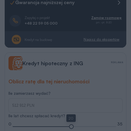
Gwarancja najniższej ceny
Zapytaj o projekt
Zamów rozmowę
pn.-pt. 8-20
+48 22 59 05 000
Napisz do ekspertów
Kredyt na budowę
Kredyt hipoteczny z ING
REKLAMA
Oblicz ratę dla tej nieruchomości
Ile zamierzasz wydać?
Ile lat chcesz spłacać kredyt?
20
0
35