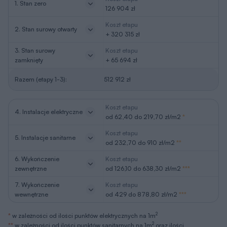
1. Stan zero
126 904 zł
Koszt etapu
2. Stan surowy otwarty
+ 320 315 zł
3. Stan surowy
Koszt etapu
zamknięty
+ 65 694 zł
Razem (etapy 1-3):
512 912 zł
Koszt etapu
4. Instalacje elektryczne
od 62,40 do 219,70 zł/m2
*
Koszt etapu
5. Instalacje sanitarne
od 232,70 do 910 zł/m2
**
6. Wykończenie
Koszt etapu
zewnętrzne
od 126,10 do 638,30 zł/m2
***
7. Wykończenie
Koszt etapu
wewnętrzne
od 429 do 878,80 zł/m2
***
2
*
w zależności od ilości punktów elektrycznych na 1m
2
**
w zależności od ilości punktów sanitarnych na 1m
oraz ilości