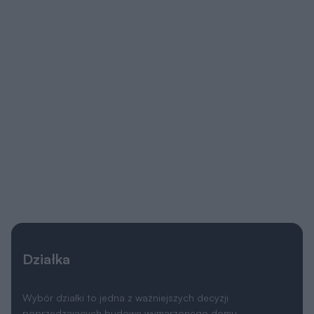
Działka
Wybór działki to jedna z ważniejszych decyzji
poprzedzających budowę wymarzonego domu.