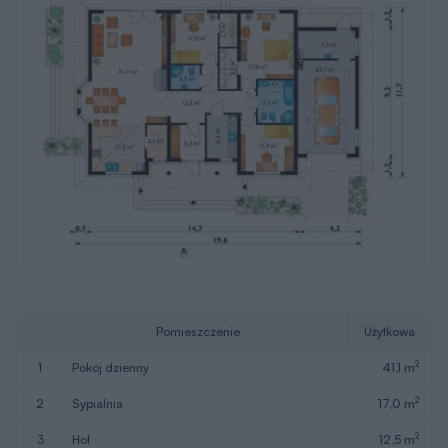
Pomieszczenie
Użytkowa
2
1
pokój dzienny
41,1 m
2
2
sypialnia
17,0 m
2
3
hol
12,5 m