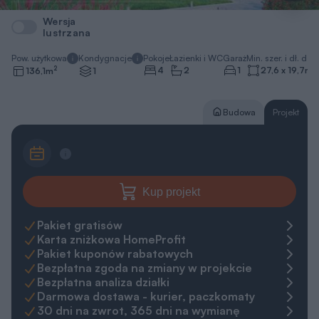
Wersja
lustrzana
Pow. użytkowa
Kondygnacje
Pokoje
Łazienki i WC
Garaż
Min. szer. i dł. dzia
2
4
2
1
27,6 x 19,7
m
136,1
m
1
Budowa
Projekt
Kup projekt
Pakiet gratisów
Karta zniżkowa HomeProfit
Pakiet kuponów rabatowych
Bezpłatna zgoda na zmiany w projekcie
Bezpłatna analiza działki
Darmowa dostawa - kurier, paczkomaty
30 dni na zwrot, 365 dni na wymianę