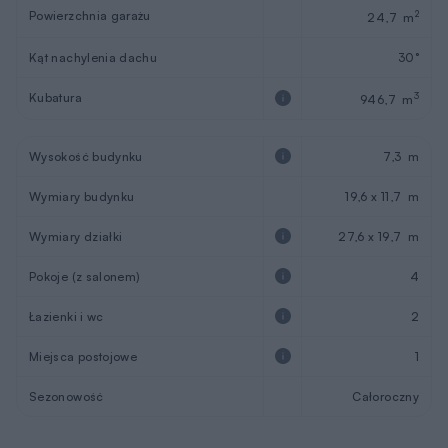
Powierzchnia garażu
2
24,7 m
Kąt nachylenia dachu
30°
Kubatura
3
946,7 m
Wysokość budynku
7,3 m
Wymiary budynku
19,6 x 11,7 m
Wymiary działki
27,6 x 19,7 m
Pokoje (z salonem)
4
Łazienki i wc
2
Miejsca postojowe
1
Sezonowość
Całoroczny