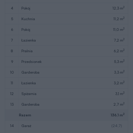
2
4
pokój
12,3 m
2
5
kuchnia
11,2 m
2
6
pokój
11,0 m
2
7
łazienka
7,2 m
2
8
pralnia
6,2 m
2
9
przedsionek
5,3 m
2
10
garderoba
3,3 m
2
11
łazienka
3,2 m
2
12
spiżarnia
3,1 m
2
13
garderoba
2,7 m
2
Razem
136,1 m
14
garaż
(24,7)