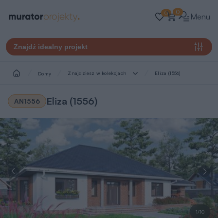
0
0
Menu
Znajdź idealny projekt
Znajdziesz w kolekcjach
Eliza (1556)
Domy
Eliza (1556)
AN1556
1/10