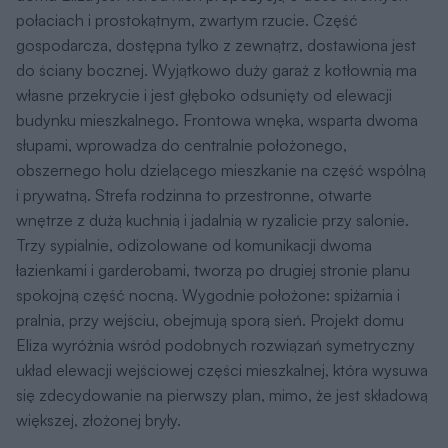
połaciach i prostokątnym, zwartym rzucie. Część
gospodarcza, dostępna tylko z zewnątrz, dostawiona jest
do ściany bocznej. Wyjątkowo duży garaż z kotłownią ma
własne przekrycie i jest głęboko odsunięty od elewacji
budynku mieszkalnego. Frontowa wnęka, wsparta dwoma
słupami, wprowadza do centralnie położonego,
obszernego holu dzielącego mieszkanie na część wspólną
i prywatną. Strefa rodzinna to przestronne, otwarte
wnętrze z dużą kuchnią i jadalnią w ryzalicie przy salonie.
Trzy sypialnie, odizolowane od komunikacji dwoma
łazienkami i garderobami, tworzą po drugiej stronie planu
spokojną część nocną. Wygodnie położone: spiżarnia i
pralnia, przy wejściu, obejmują sporą sień. Projekt domu
Eliza wyróżnia wśród podobnych rozwiązań symetryczny
układ elewacji wejściowej części mieszkalnej, która wysuwa
się zdecydowanie na pierwszy plan, mimo, że jest składową
większej, złożonej bryły.