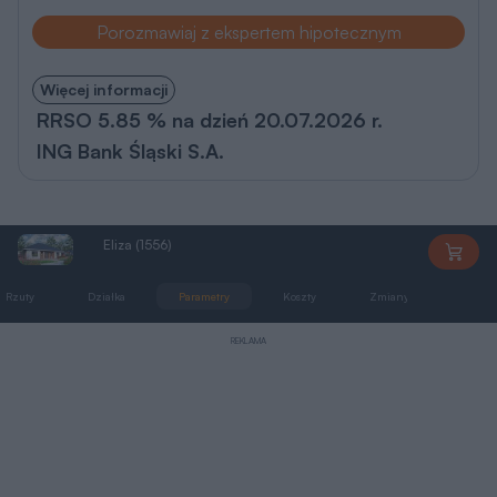
Porozmawiaj z ekspertem hipotecznym
Więcej informacji
RRSO 5.85 % na dzień 20.07.2026 r.
ING Bank Śląski S.A.
Eliza (1556)
AN1556
Rzuty
Działka
Parametry
Koszty
Zmiany
Pliki 
REKLAMA