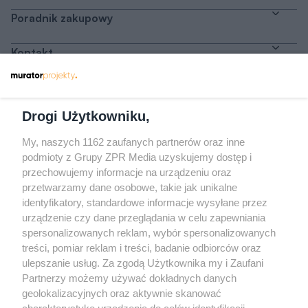
Poradnik zakupowy
Kontakt
Dołącz do nas
Drogi Użytkowniku,
My, naszych 1162 zaufanych partnerów oraz inne
podmioty z Grupy ZPR Media uzyskujemy dostęp i
przechowujemy informacje na urządzeniu oraz
Odwiedź grupę na Facebooku
przetwarzamy dane osobowe, takie jak unikalne
Gdybym budował drugi raz - mądry Polak
identyfikatory, standardowe informacje wysyłane przez
przed budową
urządzenie czy dane przeglądania w celu zapewniania
spersonalizowanych reklam, wybór spersonalizowanych
Forum Muratora
treści, pomiar reklam i treści, badanie odbiorców oraz
ulepszanie usług. Za zgodą Użytkownika my i Zaufani
Partnerzy możemy używać dokładnych danych
geolokalizacyjnych oraz aktywnie skanować