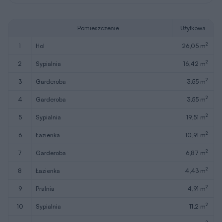
Pomieszczenie
Użytkowa
2
1
hol
26,05 m
2
2
sypialnia
16,42 m
2
3
garderoba
3,55 m
2
4
garderoba
3,55 m
2
5
sypialnia
19,51 m
2
6
łazienka
10,91 m
2
7
garderoba
6,87 m
2
8
łazienka
4,43 m
2
9
pralnia
4,91 m
2
10
sypialnia
11,2 m