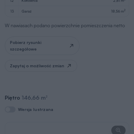
12
kotłownia
2,81 m
2
13
garaż
18,56 m
W nawiasach podano powierzchnie pomieszczenia netto
Pobierz rysunki
szczegółowe
Zapytaj o możliwość zmian
Piętro
146,66 m
2
Wersja lustrzana
Wersja lustrzana