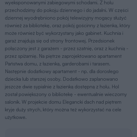
wyeksponowanymi zabiegowymi schodami. Z holu
przechodzimy do pokoju dziennego i do jadalni. W części
dziennej wyodrębniono pokój telewizyjny mogący służyć
również za bibliotekę, oraz pokój gościnny z łazienką, który
może również być wykorzystany jako gabinet. Kuchnia i
garaż znajdują się od strony frontowej. Przedsionek
połączony jest z garażem - przez szatnię, oraz z kuchnią -
przez spiżarnię. Na piętrze zaprojektowano apartament
Państwa domu, z łazienką, garderobami i tarasem.
Następnie dodatkowy apartament - np. dla dorosłego
dziecka lub starszej osoby. Dodatkowo zaplanowano
jeszcze dwie sypialnie z łazienką dostępną z holu. Hol
został powiększony o bibliotekę - ewentualnie wieczorny
salonik. W projekcie domu Elegancki dach nad piętrem
kryje duży strych, który można też wykorzystać na cele
użytkowe.