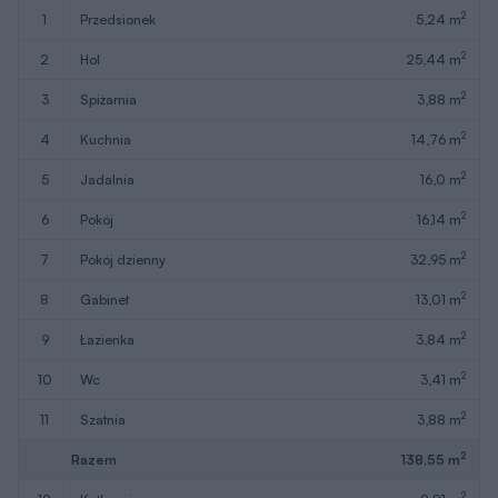
2
1
przedsionek
5,24 m
2
2
hol
25,44 m
2
3
spiżarnia
3,88 m
2
4
kuchnia
14,76 m
2
5
jadalnia
16,0 m
2
6
pokój
16,14 m
2
7
pokój dzienny
32,95 m
2
8
gabinet
13,01 m
2
9
łazienka
3,84 m
2
10
wc
3,41 m
2
11
szatnia
3,88 m
2
Razem
138,55 m
2