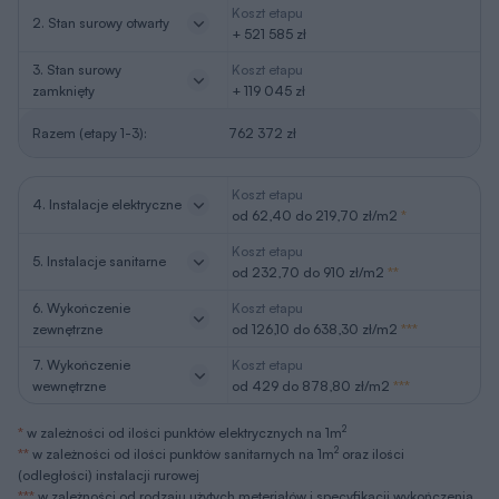
Koszt etapu
2. Stan surowy otwarty
+ 521 585 zł
3. Stan surowy
Koszt etapu
zamknięty
+ 119 045 zł
Razem (etapy 1-3):
762 372 zł
Koszt etapu
4. Instalacje elektryczne
od 62,40 do 219,70 zł/m2
*
Koszt etapu
5. Instalacje sanitarne
od 232,70 do 910 zł/m2
**
6. Wykończenie
Koszt etapu
zewnętrzne
od 126,10 do 638,30 zł/m2
***
7. Wykończenie
Koszt etapu
wewnętrzne
od 429 do 878,80 zł/m2
***
2
*
w zależności od ilości punktów elektrycznych na 1m
2
**
w zależności od ilości punktów sanitarnych na 1m
oraz ilości
(odległości) instalacji rurowej
***
w zależności od rodzaju użytych meteriałów i specyfikacji wykończenia