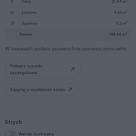
2
11
pokój
21,44 m
2
12
łazienka
6,62 m
2
13
sypialnia
11,2 m
2
Razem
146,66 m
W nawiasach podano powierzchnie pomieszczenia netto
Pobierz rysunki
szczegółowe
Zapytaj o możliwość zmian
Strych
Wersja lustrzana
Wersja lustrzana