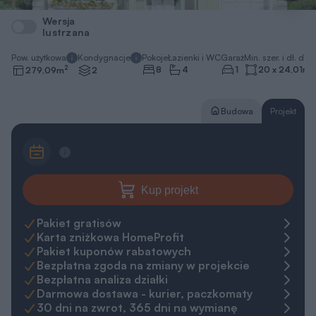
Wersja
lustrzana
Pow. użytkowa
Kondygnacje
Pokoje
Łazienki i WC
Garaż
Min. szer. i dł. dzia
2
8
4
1
20 x 24,01
m
279,09
m
2
Budowa
Projekt
Kup projekt
Pakiet gratisów
Karta zniżkowa HomeProfit
Pakiet kuponów rabatowych
Bezpłatna zgoda na zmiany w projekcie
Bezpłatna analiza działki
Darmowa dostawa - kurier, paczkomaty
30 dni na zwrot, 365 dni na wymianę