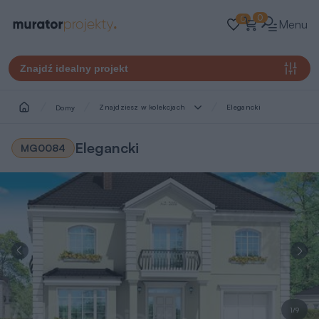
0
0
Menu
Znajdź idealny projekt
Znajdziesz w kolekcjach
Elegancki
Domy
Elegancki
MG0084
1/9