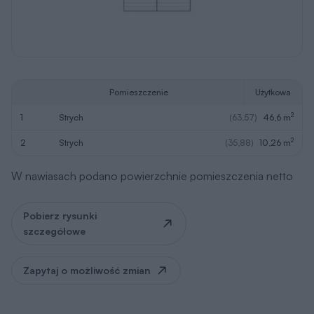
Pomieszczenie
Użytkowa
2
1
strych
(63,57)
46,6 m
2
2
strych
(35,88)
10,26 m
W nawiasach podano powierzchnie pomieszczenia netto
Pobierz rysunki
szczegółowe
Zapytaj o możliwość zmian