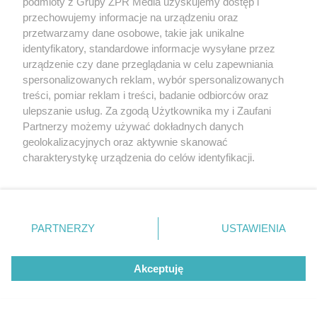
podmioty z Grupy ZPR Media uzyskujemy dostęp i
przechowujemy informacje na urządzeniu oraz
Projekt zbiornika na ścieki sanitarne (szamba)
przetwarzamy dane osobowe, takie jak unikalne
190 zł
identyfikatory, standardowe informacje wysyłane przez
urządzenie czy dane przeglądania w celu zapewniania
Dodaj do koszyka
spersonalizowanych reklam, wybór spersonalizowanych
treści, pomiar reklam i treści, badanie odbiorców oraz
ulepszanie usług. Za zgodą Użytkownika my i Zaufani
Partnerzy możemy używać dokładnych danych
geolokalizacyjnych oraz aktywnie skanować
charakterystykę urządzenia do celów identyfikacji.
Ponieważ cenimy Twoją prywatność, prosimy o zgodę na
korzystanie z tych technologii poprzez kliknięcie
Zapisz sie na newsletter Murator
„Akceptuję”. Zgoda jest dobrowolna i zawsze możesz ją
PROJEKTY
zmienić/wycofać klikając przycisk ustawień prywatności
PARTNERZY
USTAWIENIA
znajdujący się w lewym dolnym rogu strony
. Niektóre
rodzaje przetwarzania danych nie wymagają zgody
Zapisz się
Akceptuję
użytkownika, ale masz prawo sprzeciwić się takiemu
Otrzymasz e-poradnik „
Dom energooszczędny
”,
przetwarzaniu. Preferencje będą miały zastosowanie tylko
a co niedziela do porannej kawy:
na tej witrynie.