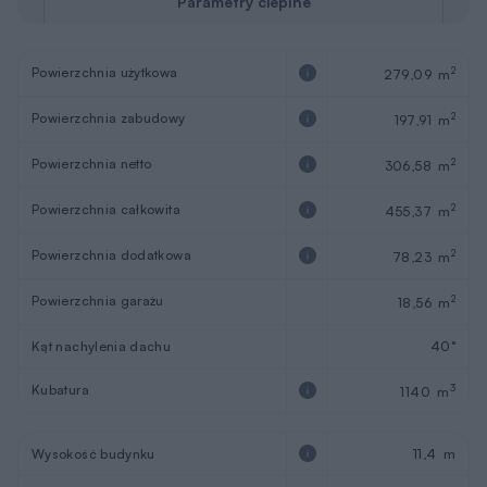
Parametry cieplne
Powierzchnia użytkowa
2
279,09 m
Powierzchnia zabudowy
2
197,91 m
Powierzchnia netto
2
306,58 m
Powierzchnia całkowita
2
455,37 m
Powierzchnia dodatkowa
2
78,23 m
Powierzchnia garażu
2
18,56 m
Kąt nachylenia dachu
40°
Kubatura
3
1140 m
Wysokość budynku
11,4 m