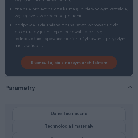
znajdzie projekt na działkę małą, o nietypowym kształcie,
wąską czy z wjazdem od południa,
podpowie jakie zmiany można łatwo wprowadzić do
projektu, by jak najlepiej pasował na działkę i
jednocześnie zapewniał komfort użytkowania przyszłym
mieszkańcom.
Skonsultuj sie z naszym architektem
Parametry
Dane Techniczne
Technologia i materiały