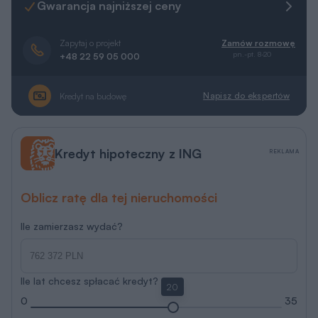
Gwarancja najniższej ceny
Zapytaj o projekt
Zamów rozmowę
pn.-pt. 8-20
+48 22 59 05 000
Napisz do ekspertów
Kredyt na budowę
Kredyt hipoteczny z ING
REKLAMA
Oblicz ratę dla tej nieruchomości
Ile zamierzasz wydać?
Ile lat chcesz spłacać kredyt?
20
0
35