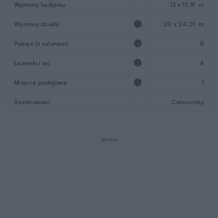
Wymiary budynku
13 x 15,91 m
Wymiary działki
20 x 24,01 m
Pokoje (z salonem)
8
Łazienki i wc
4
Miejsca postojowe
1
Sezonowość
Całoroczny
REKLAMA