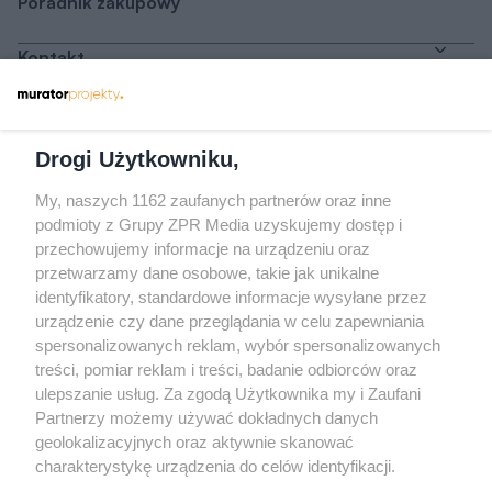
Poradnik zakupowy
Kontakt
Dołącz do nas
Drogi Użytkowniku,
My, naszych 1162 zaufanych partnerów oraz inne
podmioty z Grupy ZPR Media uzyskujemy dostęp i
przechowujemy informacje na urządzeniu oraz
Odwiedź grupę na Facebooku
przetwarzamy dane osobowe, takie jak unikalne
Gdybym budował drugi raz - mądry Polak
identyfikatory, standardowe informacje wysyłane przez
przed budową
urządzenie czy dane przeglądania w celu zapewniania
spersonalizowanych reklam, wybór spersonalizowanych
Forum Muratora
treści, pomiar reklam i treści, badanie odbiorców oraz
ulepszanie usług. Za zgodą Użytkownika my i Zaufani
Partnerzy możemy używać dokładnych danych
geolokalizacyjnych oraz aktywnie skanować
charakterystykę urządzenia do celów identyfikacji.
Ponieważ cenimy Twoją prywatność, prosimy o zgodę na