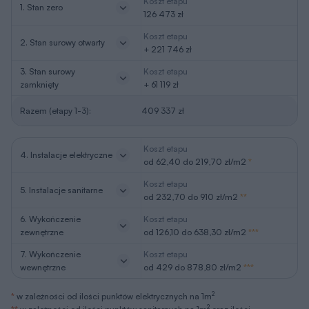
Koszt etapu
1. Stan zero
126 473 zł
Koszt etapu
2. Stan surowy otwarty
+ 221 746 zł
3. Stan surowy
Koszt etapu
zamknięty
+ 61 119 zł
Razem (etapy 1-3):
409 337 zł
Koszt etapu
4. Instalacje elektryczne
od 62,40 do 219,70 zł/m2
*
Koszt etapu
5. Instalacje sanitarne
od 232,70 do 910 zł/m2
**
6. Wykończenie
Koszt etapu
zewnętrzne
od 126,10 do 638,30 zł/m2
***
7. Wykończenie
Koszt etapu
wewnętrzne
od 429 do 878,80 zł/m2
***
2
*
w zależności od ilości punktów elektrycznych na 1m
2