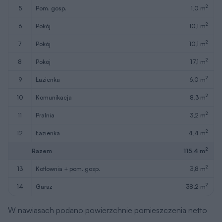
2
5
pom. gosp.
1,0 m
2
6
pokój
10,1 m
2
7
pokój
10,1 m
2
8
pokój
17,1 m
2
9
łazienka
6,0 m
2
10
komunikacja
8,3 m
2
11
pralnia
3,2 m
2
12
łazienka
4,4 m
2
Razem
115,4 m
2
13
kotłownia + pom. gosp.
3,8 m
2
14
garaż
38,2 m
W nawiasach podano powierzchnie pomieszczenia netto