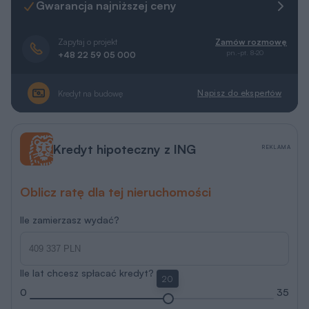
Gwarancja najniższej ceny
Zapytaj o projekt
Zamów rozmowę
pn.-pt. 8-20
+48 22 59 05 000
Napisz do ekspertów
Kredyt na budowę
Kredyt hipoteczny z ING
REKLAMA
Oblicz ratę dla tej nieruchomości
Ile zamierzasz wydać?
Ile lat chcesz spłacać kredyt?
20
0
35