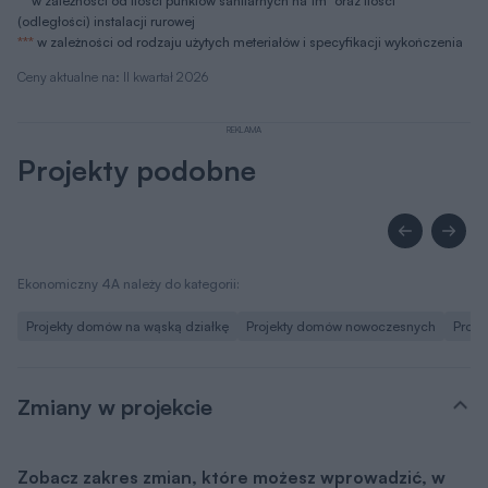
**
w zależności od ilości punktów sanitarnych na 1m
oraz ilości
(odległości) instalacji rurowej
***
w zależności od rodzaju użytych meteriałów i specyfikacji wykończenia
Ceny aktualne na: II kwartał 2026
REKLAMA
Projekty podobne
Ekonomiczny 4A należy do kategorii:
Projekty domów na wąską działkę
Projekty domów nowoczesnych
Proje
Zmiany w projekcie
Zobacz zakres zmian, które możesz wprowadzić, w