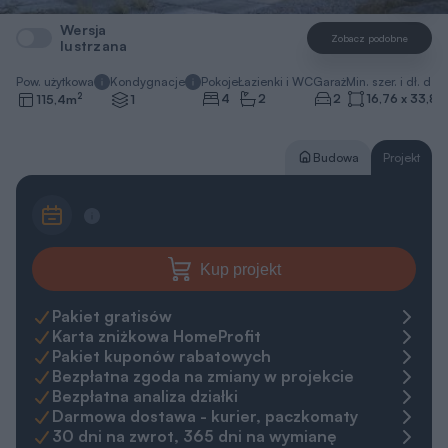
Wersja
Zobacz podobne
lustrzana
Pow. użytkowa
Kondygnacje
Pokoje
Łazienki i WC
Garaż
Min. szer. i dł. dzia
2
4
2
2
16,76 x 33,8
m
115,4
m
1
Budowa
Projekt
Kup projekt
Pakiet gratisów
Karta zniżkowa HomeProfit
Pakiet kuponów rabatowych
Bezpłatna zgoda na zmiany w projekcie
Bezpłatna analiza działki
Darmowa dostawa - kurier, paczkomaty
30 dni na zwrot, 365 dni na wymianę