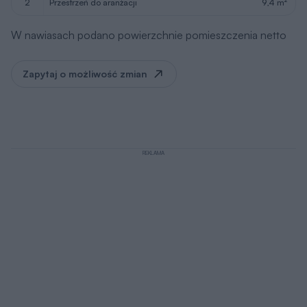
2
przestrzeń do aranżacji
9,4 m
W nawiasach podano powierzchnie pomieszczenia netto
Zapytaj o możliwość zmian
REKLAMA