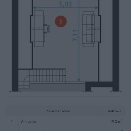
Pomieszczenie
Użytkowa
2
1
antresola
19,0 m
2