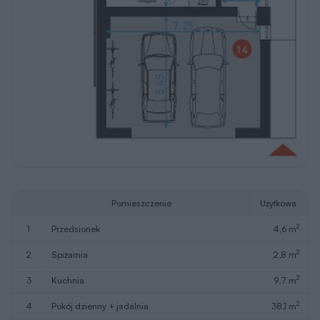
Pomieszczenie
Użytkowa
2
1
przedsionek
4,6 m
2
2
spiżarnia
2,8 m
2
3
kuchnia
9,7 m
2
4
pokój dzienny + jadalnia
38,1 m