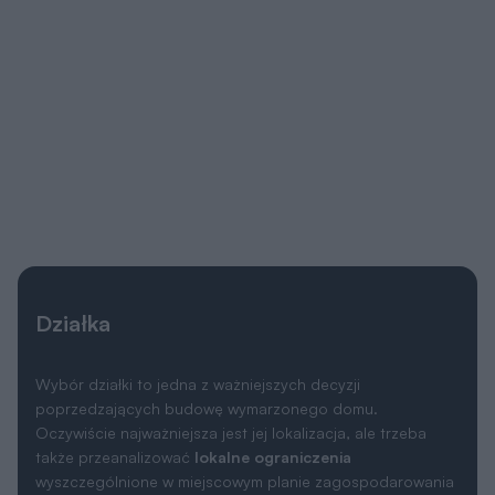
Działka
Wybór działki to jedna z ważniejszych decyzji
poprzedzających budowę wymarzonego domu.
Oczywiście najważniejsza jest jej lokalizacja, ale trzeba
także przeanalizować
lokalne ograniczenia
wyszczególnione w miejscowym planie zagospodarowania