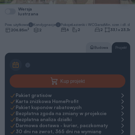
Wersja
lustrzana
Pow. użytkowa
Kondygnacje
Pokoje
Łazienki i WC
Garaż
Min. szer. i dł. dzia
2
6
2
2
33,1 x 23,3
m
206,85
m
2
Budowa
Projekt
Kup projekt
Pakiet gratisów
Karta zniżkowa HomeProfit
Pakiet kuponów rabatowych
Bezpłatna zgoda na zmiany w projekcie
Bezpłatna analiza działki
Darmowa dostawa - kurier, paczkomaty
30 dni na zwrot, 365 dni na wymianę