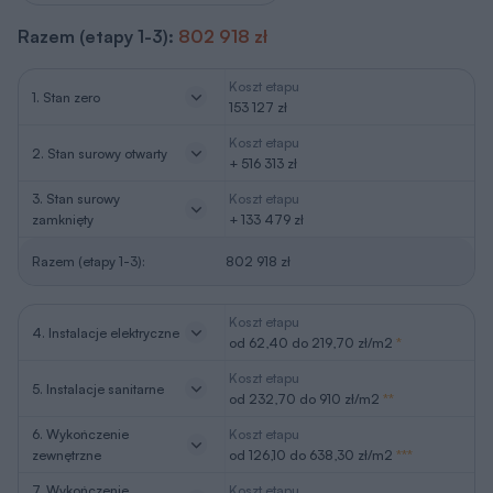
Razem (etapy 1-3):
802 918 zł
Koszt etapu
1. Stan zero
153 127 zł
Koszt etapu
2. Stan surowy otwarty
+ 516 313 zł
3. Stan surowy
Koszt etapu
zamknięty
+ 133 479 zł
Razem (etapy 1-3):
802 918 zł
Koszt etapu
4. Instalacje elektryczne
od 62,40 do 219,70 zł/m2
*
Koszt etapu
5. Instalacje sanitarne
od 232,70 do 910 zł/m2
**
6. Wykończenie
Koszt etapu
zewnętrzne
od 126,10 do 638,30 zł/m2
***
7. Wykończenie
Koszt etapu