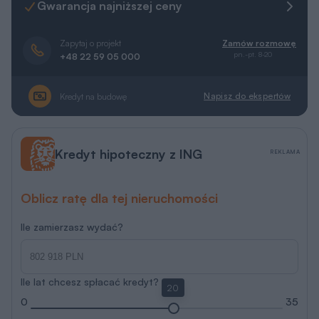
Gwarancja najniższej ceny
Zapytaj o projekt
Zamów rozmowę
pn.-pt. 8-20
+48 22 59 05 000
Napisz do ekspertów
Kredyt na budowę
Kredyt hipoteczny z ING
REKLAMA
Oblicz ratę dla tej nieruchomości
Ile zamierzasz wydać?
Ile lat chcesz spłacać kredyt?
20
0
35