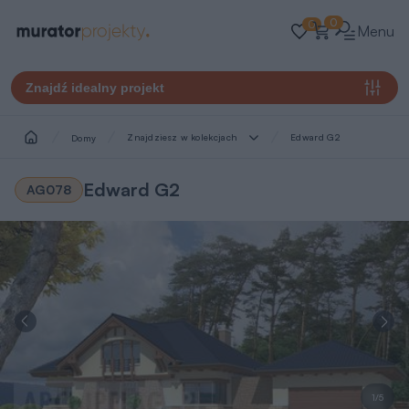
0
0
Menu
Znajdź idealny projekt
Znajdziesz w kolekcjach
Edward G2
Domy
Edward G2
AG078
1/5