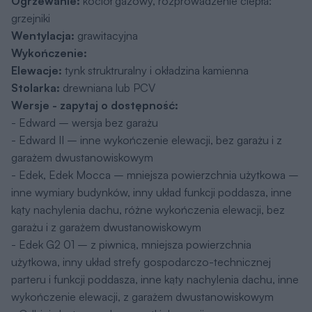
Ogrzewanie:
kocioł gazowy, rozprowadzenie ciepła:
grzejniki
Wentylacja:
grawitacyjna
Wykończenie:
Elewacje:
tynk struktruralny i okładzina kamienna
Stolarka:
drewniana lub PCV
Wersje - zapytaj o dostępność:
- Edward – wersja bez garażu
- Edward II – inne wykończenie elewacji, bez garażu i z
garażem dwustanowiskowym
- Edek, Edek Mocca – mniejsza powierzchnia użytkowa –
inne wymiary budynków, inny układ funkcji poddasza, inne
kąty nachylenia dachu, różne wykończenia elewacji, bez
garażu i z garażem dwustanowiskowym
- Edek G2 01 – z piwnicą, mniejsza powierzchnia
użytkowa, inny układ strefy gospodarczo-technicznej
parteru i funkcji poddasza, inne kąty nachylenia dachu, inne
wykończenie elewacji, z garażem dwustanowiskowym