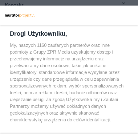
Kontakt
Dołącz do nas
Drogi Użytkowniku,
My, naszych 1160 zaufanych partnerów oraz inne
podmioty z Grupy ZPR Media uzyskujemy dostęp i
przechowujemy informacje na urządzeniu oraz
Odwiedź grupę na Facebooku
przetwarzamy dane osobowe, takie jak unikalne
Gdybym budował drugi raz - mądry Polak
identyfikatory, standardowe informacje wysyłane przez
przed budową
urządzenie czy dane przeglądania w celu zapewniania
spersonalizowanych reklam, wybór spersonalizowanych
Forum Muratora
treści, pomiar reklam i treści, badanie odbiorców oraz
ulepszanie usług. Za zgodą Użytkownika my i Zaufani
Partnerzy możemy używać dokładnych danych
geolokalizacyjnych oraz aktywnie skanować
charakterystykę urządzenia do celów identyfikacji.
Ponieważ cenimy Twoją prywatność, prosimy o zgodę na
korzystanie z tych technologii poprzez kliknięcie