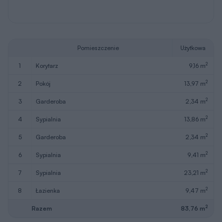
Pomieszczenie
Użytkowa
2
1
korytarz
9,16 m
2
2
pokój
13,97 m
2
3
garderoba
2,34 m
2
4
sypialnia
13,86 m
2
5
garderoba
2,34 m
2
6
sypialnia
9,41 m
2
7
sypialnia
23,21 m
2
8
łazienka
9,47 m
2
Razem
83,76 m