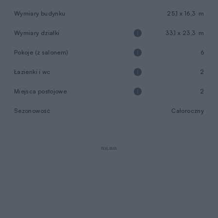
Wymiary budynku
25,1 x 16,3 m
Wymiary działki
33,1 x 23,3 m
Pokoje (z salonem)
6
Łazienki i wc
2
Miejsca postojowe
2
Sezonowość
Całoroczny
REKLAMA