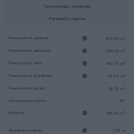
Technologia i materiały
Parametry cieplne
Powierzchnia użytkowa
2
206,85 m
Powierzchnia zabudowy
2
248,93 m
Powierzchnia netto
2
343,75 m
Powierzchnia dodatkowa
2
50,54 m
Powierzchnia garażu
2
36,78 m
Kąt nachylenia dachu
34°
Kubatura
3
815,06 m
Wysokość budynku
7,95 m