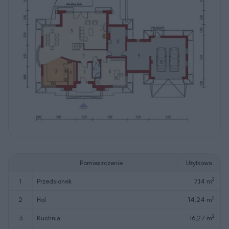
Pomieszczenie
Użytkowa
2
1
przedsionek
7,14 m
2
2
hol
14,24 m
2
3
kuchnia
16,27 m