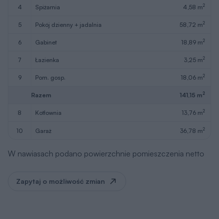
2
4
spiżarnia
4,58 m
2
5
pokój dzienny + jadalnia
58,72 m
2
6
gabinet
18,89 m
2
7
łazienka
3,25 m
2
9
pom. gosp.
18,06 m
2
Razem
141,15 m
2
8
kotłownia
13,76 m
2
10
garaż
36,78 m
W nawiasach podano powierzchnie pomieszczenia netto
Zapytaj o możliwość zmian