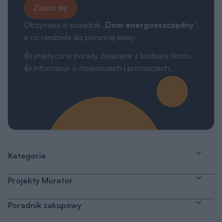
Zapisz się
Otrzymasz e-poradnik „
Dom energooszczędny
”,
a co niedziela do porannej kawy:
👍 praktyczne porady związane z budową domu,
👍 informacje o nowościach i promocjach.
Kategorie
Projekty Murator
Poradnik zakupowy