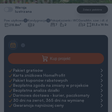
Wersja
Zobacz podobne
lustrzana
Pow. użytkowa
Kondygnacje
Pokoje
Łazienki i WC
Garaż
Min. szer. i dł. dzia
2
7
2
2
31,3 x 19,9
m
215,8
m
2
Kup projekt
Pakiet gratisów
Karta zniżkowa HomeProfit
Pakiet kuponów rabatowych
Bezpłatna zgoda na zmiany w projekcie
Bezpłatna analiza działki
Darmowa dostawa - kurier, paczkomaty
30 dni na zwrot, 365 dni na wymianę
Gwarancja najniższej ceny