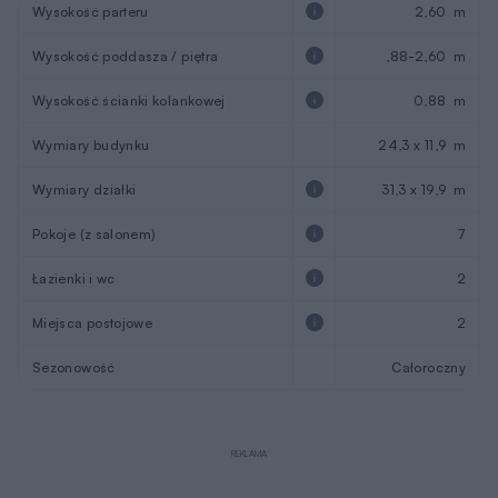
Wysokość parteru
2,60 m
Wysokość poddasza / piętra
,88-2,60 m
Wysokość ścianki kolankowej
0,88 m
Wymiary budynku
24,3 x 11,9 m
Wymiary działki
31,3 x 19,9 m
Pokoje (z salonem)
7
Łazienki i wc
2
Miejsca postojowe
2
Sezonowość
Całoroczny
REKLAMA