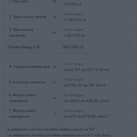
1. Stan zero
79 000 zł
Koszt etapu
2. Stan surowy otwarty
+ 178 000 zł
3. Stan surowy
Koszt etapu
zamknięty
+ 85 000 zł
Razem (etapy 1-3):
342 000 zł
Koszt etapu
4. Instalacje elektryczne
od 62,40 do 219,70 zł/m2
*
Koszt etapu
5. Instalacje sanitarne
od 232,70 do 910 zł/m2
**
6. Wykończenie
Koszt etapu
zewnętrzne
od 126,10 do 638,30 zł/m2
***
7. Wykończenie
Koszt etapu
wewnętrzne
od 429 do 878,80 zł/m2
***
2
*
w zależności od ilości punktów elektrycznych na 1m
2
**
w zależności od ilości punktów sanitarnych na 1m
oraz ilości