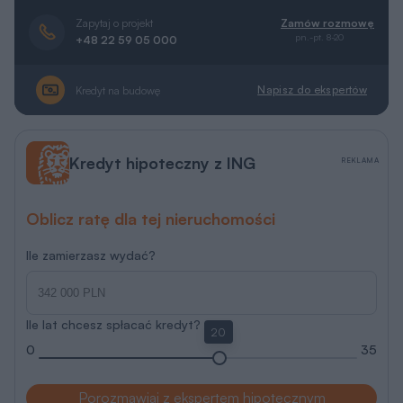
Zapytaj o projekt
Zamów rozmowę
pn.-pt. 8-20
+48 22 59 05 000
Napisz do ekspertów
Kredyt na budowę
Kredyt hipoteczny z ING
REKLAMA
Oblicz ratę dla tej nieruchomości
Ile zamierzasz wydać?
Ile lat chcesz spłacać kredyt?
20
0
35
Porozmawiaj z ekspertem hipotecznym