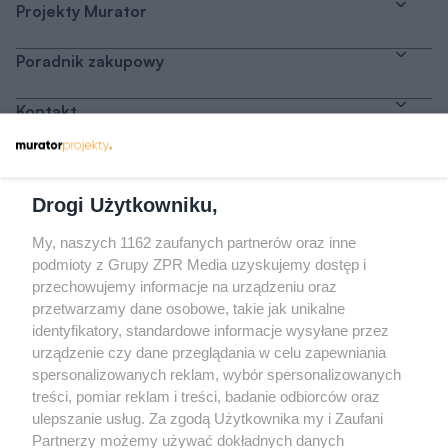
Projekty Murator
Poradnik zakupowy
Kontakt
Dołącz do nas
Drogi Użytkowniku,
My, naszych 1162 zaufanych partnerów oraz inne
podmioty z Grupy ZPR Media uzyskujemy dostęp i
przechowujemy informacje na urządzeniu oraz
Odwiedź grupę na Facebooku
przetwarzamy dane osobowe, takie jak unikalne
Gdybym budował drugi raz - mądry Polak
identyfikatory, standardowe informacje wysyłane przez
przed budową
urządzenie czy dane przeglądania w celu zapewniania
spersonalizowanych reklam, wybór spersonalizowanych
Forum Muratora
treści, pomiar reklam i treści, badanie odbiorców oraz
ulepszanie usług. Za zgodą Użytkownika my i Zaufani
Partnerzy możemy używać dokładnych danych