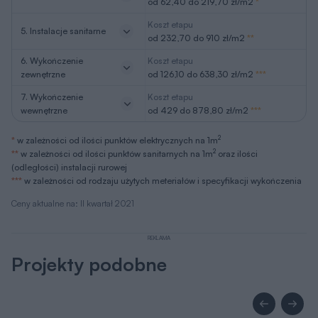
od 62,40 do 219,70 zł/m2
*
Koszt etapu
5. Instalacje sanitarne
od 232,70 do 910 zł/m2
**
6. Wykończenie
Koszt etapu
zewnętrzne
od 126,10 do 638,30 zł/m2
***
7. Wykończenie
Koszt etapu
wewnętrzne
od 429 do 878,80 zł/m2
***
2
*
w zależności od ilości punktów elektrycznych na 1m
2
**
w zależności od ilości punktów sanitarnych na 1m
oraz ilości
(odległości) instalacji rurowej
***
w zależności od rodzaju użytych meteriałów i specyfikacji wykończenia
Ceny aktualne na: II kwartał 2021
REKLAMA
Projekty podobne