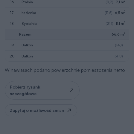
2
16
pralnia
(9,2)
2,1 m
2
17
łazienka
(11,5)
6,5 m
2
18
sypialnia
(21,1)
11,1 m
2
Razem
66,6 m
19
balkon
(14,1)
20
balkon
(4,8)
W nawiasach podano powierzchnie pomieszczenia netto
Pobierz rysunki
szczegółowe
Zapytaj o możliwość zmian