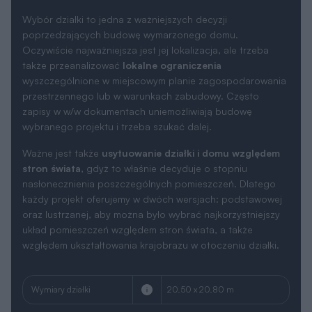
Wybór działki to jedna z ważniejszych decyzji
poprzedzających budowę wymarzonego domu.
Oczywiście najważniejsza jest jej lokalizacja, ale trzeba
także przeanalizować
lokalne ograniczenia
wyszczególnione w miejscowym planie zagospodarowania
przestrzennego lub w warunkach zabudowy. Często
zapisy w w/w dokumentach uniemożliwiają budowę
wybranego projektu i trzeba szukać dalej.
Ważne jest także
usytuowanie działki i domu względem
stron świata
, gdyż to właśnie decyduje o stopniu
nasłonecznienia poszczególnych pomieszczeń. Dlatego
każdy projekt oferujemy w dwóch wersjach: podstawowej
oraz lustrzanej, aby można było wybrać najkorzystniejszy
układ pomieszczeń względem stron świata, a także
względem ukształtowania krajobrazu w otoczeniu działki.
Wymiary działki
20.50 x 20.80 m