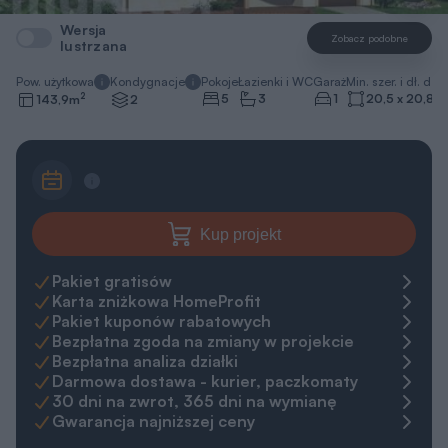
Wersja
Zobacz podobne
lustrzana
Pow. użytkowa
Kondygnacje
Pokoje
Łazienki i WC
Garaż
Min. szer. i dł. dzia
2
5
3
1
20,5 x 20,8
m
143,9
m
2
Kup projekt
Pakiet gratisów
Karta zniżkowa HomeProfit
Pakiet kuponów rabatowych
Bezpłatna zgoda na zmiany w projekcie
Bezpłatna analiza działki
Darmowa dostawa - kurier, paczkomaty
30 dni na zwrot, 365 dni na wymianę
Gwarancja najniższej ceny