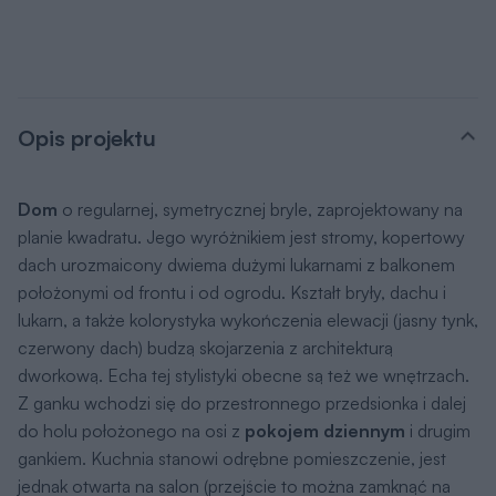
Opis projektu
Dom
o regularnej, symetrycznej bryle, zaprojektowany na
planie kwadratu. Jego wyróżnikiem jest stromy, kopertowy
dach urozmaicony dwiema dużymi lukarnami z balkonem
położonymi od frontu i od ogrodu. Kształt bryły, dachu i
lukarn, a także kolorystyka wykończenia elewacji (jasny tynk,
czerwony dach) budzą skojarzenia z architekturą
dworkową. Echa tej stylistyki obecne są też we wnętrzach.
Z ganku wchodzi się do przestronnego przedsionka i dalej
do holu położonego na osi z
pokojem dziennym
i drugim
gankiem. Kuchnia stanowi odrębne pomieszczenie, jest
jednak otwarta na salon (przejście to można zamknąć na