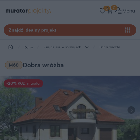
0
0
Menu
Znajdź idealny projekt
Znajdziesz w kolekcjach
Dobra wróżba
Domy
Dobra wróżba
M68
-20%
KOD: murator
1/6