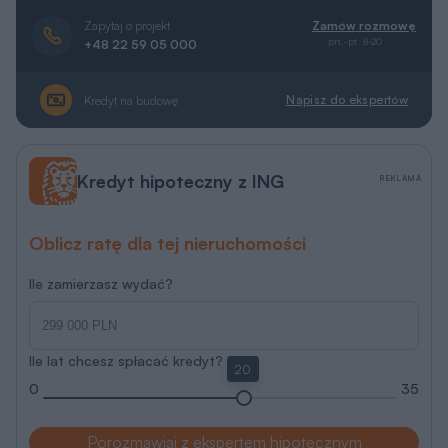
Zapytaj o projekt
Zamów rozmowę
pn.-pt. 8-20
+48 22 59 05 000
Napisz do ekspertów
Kredyt na budowę
Kredyt hipoteczny z ING
REKLAMA
Oblicz ratę dla tej nieruchomości
Ile zamierzasz wydać?
Ile lat chcesz spłacać kredyt?
20
0
35
Porozmawiaj z ekspertem hipotecznym