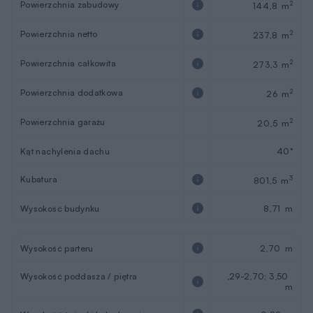
Powierzchnia zabudowy
2
144,8 m
Powierzchnia netto
2
237,8 m
Powierzchnia całkowita
2
273,3 m
Powierzchnia dodatkowa
2
26 m
Powierzchnia garażu
2
20,5 m
Kąt nachylenia dachu
40°
Kubatura
3
801,5 m
Wysokość budynku
8,71 m
Wysokość parteru
2,70 m
Wysokość poddasza / piętra
,29-2,70; 3,50
m