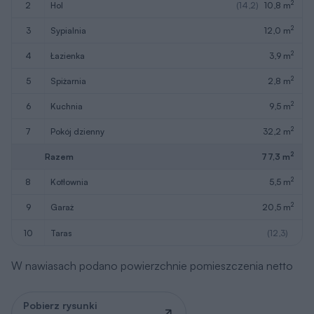
2
2
hol
(14,2)
10,8 m
2
3
sypialnia
12,0 m
2
4
łazienka
3,9 m
2
5
spiżarnia
2,8 m
2
6
kuchnia
9,5 m
2
7
pokój dzienny
32,2 m
2
Razem
77,3 m
2
8
kotłownia
5,5 m
2
9
garaż
20,5 m
10
taras
(12,3)
W nawiasach podano powierzchnie pomieszczenia netto
Pobierz rysunki