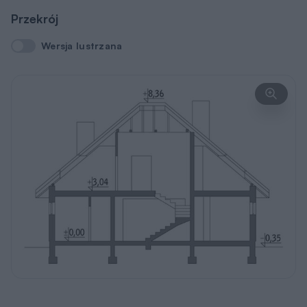
Przekrój
Wersja lustrzana
Wersja lustrzana