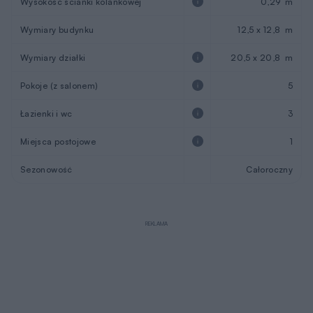
Wysokość ścianki kolankowej
0,29 m
Wymiary budynku
12,5 x 12,8 m
Wymiary działki
20,5 x 20,8 m
Pokoje (z salonem)
5
Łazienki i wc
3
Miejsca postojowe
1
Sezonowość
Całoroczny
REKLAMA