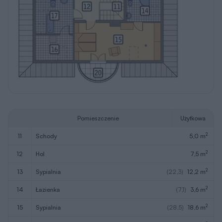
Pomieszczenie
Użytkowa
2
11
schody
5,0 m
2
12
hol
7,5 m
2
13
sypialnia
(22,3)
12,2 m
2
14
łazienka
(7,1)
3,6 m
2
15
sypialnia
(28,5)
18,6 m