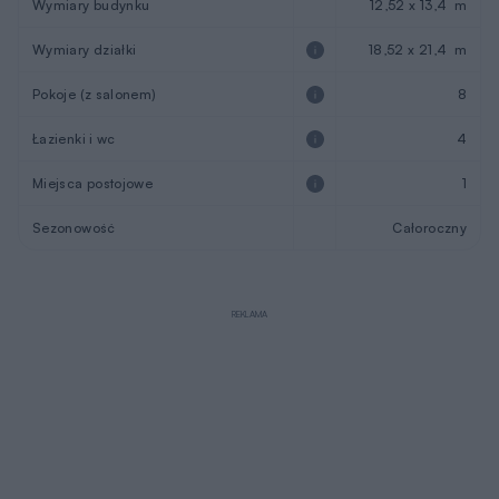
Wymiary budynku
12,52 x 13,4 m
Wymiary działki
18,52 x 21,4 m
Pokoje (z salonem)
8
Łazienki i wc
4
Miejsca postojowe
1
Sezonowość
Całoroczny
REKLAMA