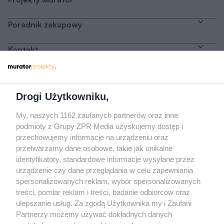
Poradnik zakupowy
Kontakt
Dołącz do nas
Drogi Użytkowniku,
My, naszych 1162 zaufanych partnerów oraz inne
podmioty z Grupy ZPR Media uzyskujemy dostęp i
przechowujemy informacje na urządzeniu oraz
Odwiedź grupę na Facebooku
przetwarzamy dane osobowe, takie jak unikalne
Gdybym budował drugi raz - mądry Polak
identyfikatory, standardowe informacje wysyłane przez
przed budową
urządzenie czy dane przeglądania w celu zapewniania
spersonalizowanych reklam, wybór spersonalizowanych
Forum Muratora
treści, pomiar reklam i treści, badanie odbiorców oraz
ulepszanie usług. Za zgodą Użytkownika my i Zaufani
Partnerzy możemy używać dokładnych danych