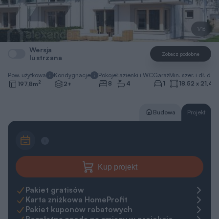
1/16
Wersja
Zobacz podobne
lustrzana
Pow. użytkowa
Kondygnacje
Pokoje
Łazienki i WC
Garaż
Min. szer. i dł. dzia
2
8
4
1
18,52 x 21,4
m
197,8
m
2+
Budowa
Projekt
Kup projekt
Pakiet gratisów
Karta zniżkowa HomeProfit
Pakiet kuponów rabatowych