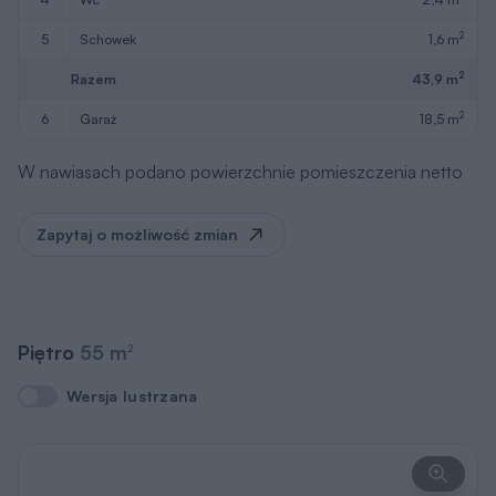
2
5
schowek
1,6 m
2
Razem
43,9 m
2
6
garaż
18,5 m
W nawiasach podano powierzchnie pomieszczenia netto
Zapytaj o możliwość zmian
Piętro
55 m
2
Wersja lustrzana
Wersja lustrzana