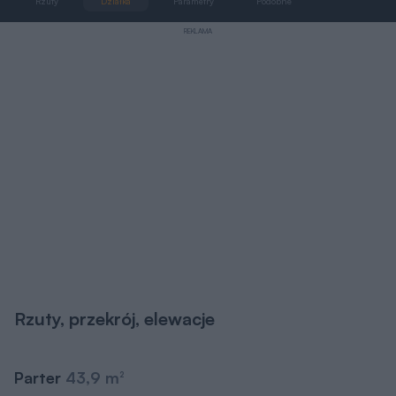
Rzuty
Działka
Parametry
Podobne
Zmiany
REKLAMA
Rzuty, przekrój, elewacje
Parter
43,9 m
2