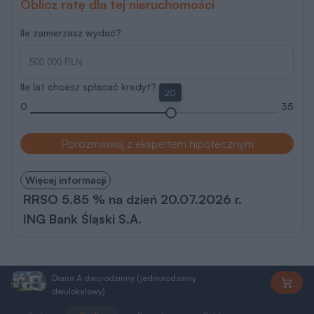
Oblicz ratę dla tej nieruchomości
Ile zamierzasz wydać?
Ile lat chcesz spłacać kredyt?
20
0
35
Porozmawiaj z ekspertem hipotecznym
Więcej informacji
RRSO 5.85 % na dzień 20.07.2026 r.
ING Bank Śląski S.A.
Diana A dwurodzinny (jednorodzinny
AS263
dwulokalowy)