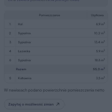
Pomieszczenie
Użytkowa
2
1
hol
6,9 m
2
2
sypialnia
10,2 m
2
3
sypialnia
13,4 m
2
4
łazienka
5,9 m
2
6
sypialnia
18,6 m
2
Razem
55,0 m
2
5
kotłownia
3,5 m
W nawiasach podano powierzchnie pomieszczenia netto
Zapytaj o możliwość zmian