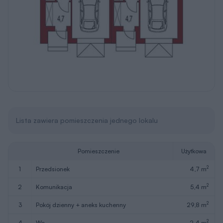
Lista zawiera pomieszczenia jednego lokalu
Pomieszczenie
Użytkowa
2
1
przedsionek
4,7 m
2
2
komunikacja
5,4 m
2
3
pokój dzienny + aneks kuchenny
29,8 m
2
4
wc
2,4 m