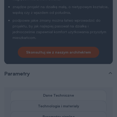
znajdzie projekt na działkę małą, o nietypowym kształcie,
wąską czy z wjazdem od południa,
podpowie jakie zmiany można łatwo wprowadzić do
projektu, by jak najlepiej pasował na działkę i
jednocześnie zapewniał komfort użytkowania przyszłym
mieszkańcom.
Skonsultuj sie z naszym architektem
Parametry
Dane Techniczne
Technologia i materiały
Parametry cieplne