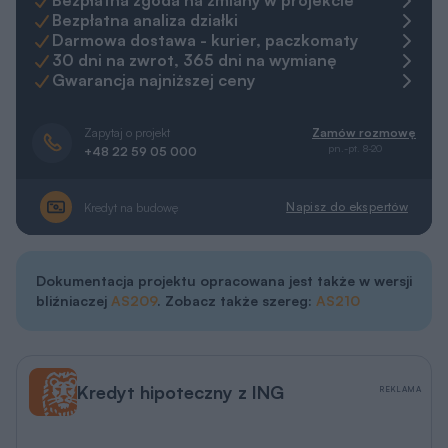
Bezpłatna zgoda na zmiany w projekcie
Bezpłatna analiza działki
Darmowa dostawa - kurier, paczkomaty
30 dni na zwrot, 365 dni na wymianę
Gwarancja najniższej ceny
Zapytaj o projekt
Zamów rozmowę
pn.-pt. 8-20
+48 22 59 05 000
Napisz do ekspertów
Kredyt na budowę
Dokumentacja projektu opracowana jest także w wersji
bliźniaczej
AS209
. Zobacz także szereg:
AS210
Kredyt hipoteczny z ING
REKLAMA