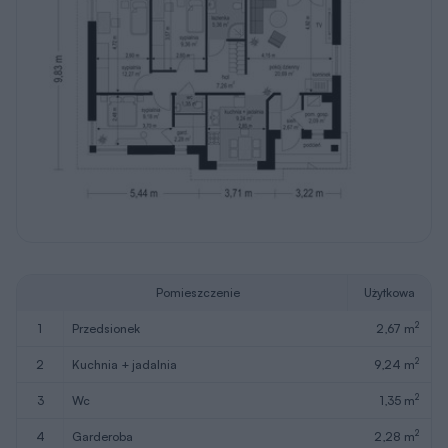
Pomieszczenie
Użytkowa
2
1
przedsionek
2,67 m
2
2
kuchnia + jadalnia
9,24 m
2
3
wc
1,35 m
2
4
garderoba
2,28 m