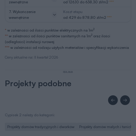
zewnętrzne
od 126,10 do 638,30 zł/m2
***
7. Wykończenie
Koszt etapu
wewnętrzne
od 429 do 878,80 zł/m2
***
2
*
w zależności od ilości punktów elektrycznych na 1m
2
**
w zależności od ilości punktów sanitarnych na 1m
oraz ilości
(odległości) instalacji rurowej
***
w zależności od rodzaju użytych meteriałów i specyfikacji wykończenia
Ceny aktualne na: II kwartał 2026
REKLAMA
Projekty podobne
Cypisek 2 należy do kategorii:
Projekty domów tradycyjnych i dworków
Projekty domów małych i tanich