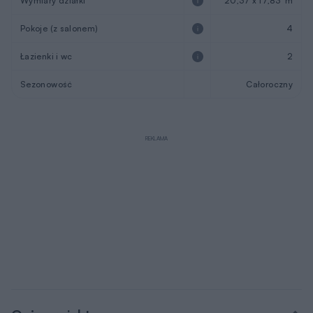
Wymiary działki
20,37 x 17,83 m
Pokoje (z salonem)
4
Łazienki i wc
2
Sezonowość
Całoroczny
REKLAMA