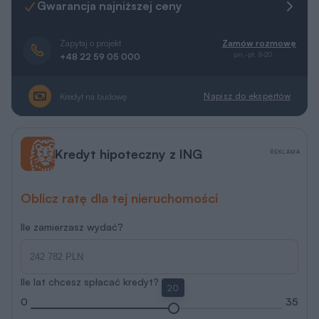
Gwarancja najniższej ceny
Zapytaj o projekt
Zamów rozmowę
pn.-pt. 8-20
+48 22 59 05 000
Napisz do ekspertów
Kredyt na budowę
Kredyt hipoteczny z ING
REKLAMA
Oblicz ratę dla tej nieruchomości
Ile zamierzasz wydać?
Ile lat chcesz spłacać kredyt?
20
0
35