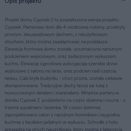
Opis projektu
Projekt domu Cypisek 2 to powiększona wersja projektu
Cypisek. Parterowy dom dla 4-osobowej rodziny, przekryty
prostym, dwuspadowym dachem, z nieużytkowym
strychem, który można zaadaptować na poddasze.
Elewacja frontowa domu została urozmaicona narożnym
podcieniem wejściowym, oraz zadaszonym wykuszem
kuchni. Elewację ogrodową wzbogacają szerokie drzwi
wyjściowe z salonu na taras, oraz podcień nad częścią
tarasu. Cała bryła budynku - choć prosta, została ciekawie
skomponowana. Tradycyjne dachy łączą się tutaj z
nowoczesnym detalem i materiałami. Wnętrze parteru w
domku Cypisek 2 podzielono na część dzienną i nocną - z
trzema sypialniami i łazienką. W części dziennej
zaprojektowano salon z narożnym kominkiem i wygodną
kuchnię z kącikiem jadalnym w wykuszu. Schodki z holu
prowadzą na strych nieużytkowy, który można z łatwością