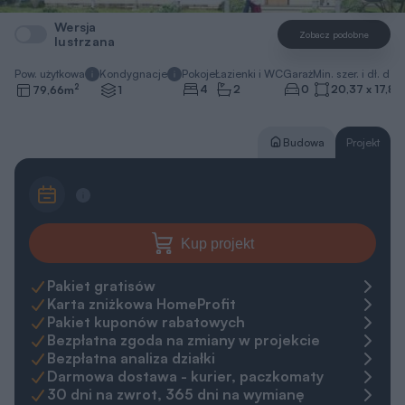
Wersja
Zobacz podobne
lustrzana
Pow. użytkowa
Kondygnacje
Pokoje
Łazienki i WC
Garaż
Min. szer. i dł. dzia
2
4
2
0
20,37 x 17,83
79,66
m
1
Budowa
Projekt
Kup projekt
Pakiet gratisów
Karta zniżkowa HomeProfit
Pakiet kuponów rabatowych
Bezpłatna zgoda na zmiany w projekcie
Bezpłatna analiza działki
Darmowa dostawa - kurier, paczkomaty
30 dni na zwrot, 365 dni na wymianę