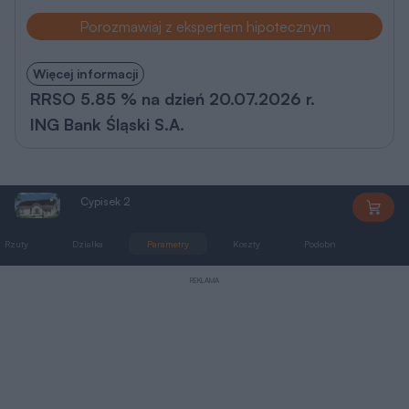
Porozmawiaj z ekspertem hipotecznym
Więcej informacji
RRSO 5.85 % na dzień 20.07.2026 r.
ING Bank Śląski S.A.
Cypisek 2
MG0050
Rzuty
Działka
Parametry
Koszty
Podobne
Zmia
REKLAMA