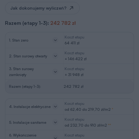
Jak dokonujemy wyliczeń?
Razem (etapy 1-3):
242 782 zł
Koszt etapu
1. Stan zero
64 411 zł
Koszt etapu
2. Stan surowy otwarty
+ 146 422 zł
3. Stan surowy
Koszt etapu
zamknięty
+ 31 948 zł
Razem (etapy 1-3):
242 782 zł
Koszt etapu
4. Instalacje elektryczne
od 62,40 do 219,70 zł/m2
*
Koszt etapu
5. Instalacje sanitarne
od 232,70 do 910 zł/m2
**
6. Wykończenie
Koszt etapu