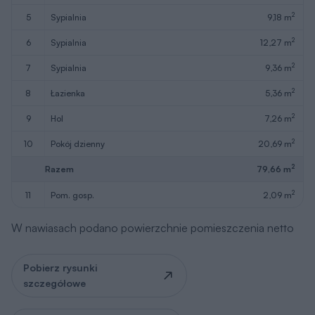
2
5
sypialnia
9,18 m
2
6
sypialnia
12,27 m
2
7
sypialnia
9,36 m
2
8
łazienka
5,36 m
2
9
hol
7,26 m
2
10
pokój dzienny
20,69 m
2
Razem
79,66 m
2
11
pom. gosp.
2,09 m
W nawiasach podano powierzchnie pomieszczenia netto
Pobierz rysunki
szczegółowe