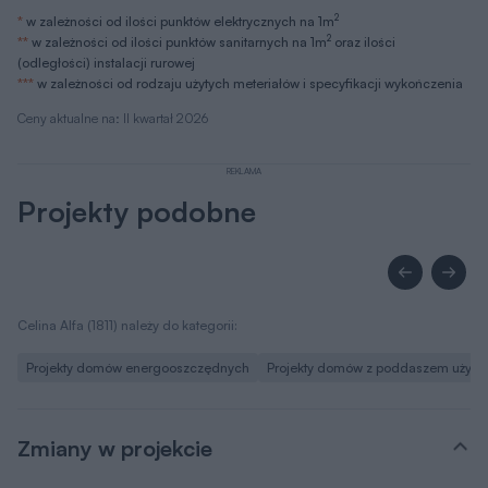
2
*
w zależności od ilości punktów elektrycznych na 1m
2
**
w zależności od ilości punktów sanitarnych na 1m
oraz ilości
(odległości) instalacji rurowej
***
w zależności od rodzaju użytych meteriałów i specyfikacji wykończenia
Ceny aktualne na: II kwartał 2026
REKLAMA
Projekty podobne
Celina Alfa (1811) należy do kategorii:
Projekty domów energooszczędnych
Projekty domów z poddaszem użyt
Zmiany w projekcie