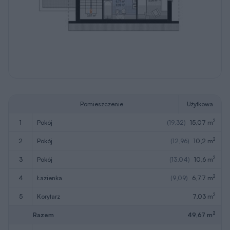
Pomieszczenie
Użytkowa
2
1
pokój
(19,32)
15,07 m
2
2
pokój
(12,96)
10,2 m
2
3
pokój
(13,04)
10,6 m
2
4
łazienka
(9,09)
6,77 m
2
5
korytarz
7,03 m
2
Razem
49,67 m