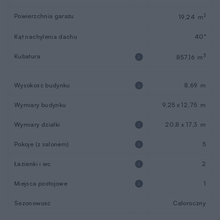
Powierzchnia garażu
2
19,24 m
Kąt nachylenia dachu
40°
Kubatura
3
857,16 m
Wysokość budynku
8,69 m
Wymiary budynku
9,25 x 12,75 m
Wymiary działki
20,8 x 17,3 m
Pokoje (z salonem)
5
Łazienki i wc
2
Miejsca postojowe
1
Sezonowość
Całoroczny