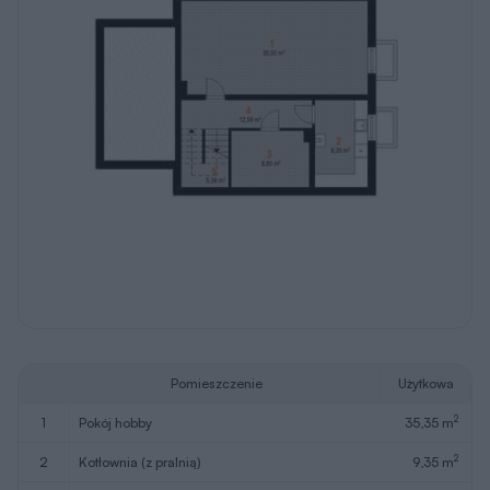
Pomieszczenie
Użytkowa
2
1
pokój hobby
35,35 m
2
2
kotłownia (z pralnią)
9,35 m