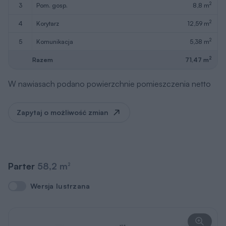
2
3
pom. gosp.
8,8 m
2
4
korytarz
12,59 m
2
5
komunikacja
5,38 m
2
Razem
71,47 m
W nawiasach podano powierzchnie pomieszczenia netto
Zapytaj o możliwość zmian
Parter
58,2 m
2
Wersja lustrzana
Wersja lustrzana