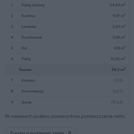
2
1
pokój dzienny
24,89 m
2
2
kuchnia
9,67 m
2
3
łazienka
3,29 m
2
4
przedsionek
3,68 m
2
5
hol
6,15 m
2
6
pokój
10,52 m
2
Razem
58,2 m
7
korytarz
(1,23)
8
komunikacja
(3,07)
9
garaż
(19,24)
W nawiasach podano powierzchnie pomieszczenia netto
Zapytaj o możliwość zmian