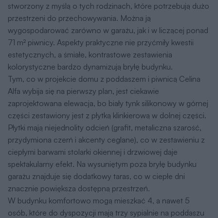
stworzony z myślą o tych rodzinach, które potrzebują dużo
przestrzeni do przechowywania. Można ją
wygospodarować zarówno w garażu, jak i w liczącej ponad
71 m² piwnicy. Aspekty praktyczne nie przyćmiły kwestii
estetycznych, a śmiałe, kontrastowe zestawienia
kolorystyczne bardzo dynamizują bryłę budynku.
Tym, co w projekcie domu z poddaszem i piwnicą Celina
Alfa wybija się na pierwszy plan, jest ciekawie
zaprojektowana elewacja, bo biały tynk silikonowy w górnej
części zestawiony jest z płytką klinkierową w dolnej części.
Płytki mają niejednolity odcień (grafit, metaliczna szarość,
przydymiona czerń i akcenty ceglane), co w zestawieniu z
ciepłymi barwami stolarki okiennej i drzwiowej daje
spektakularny efekt. Na wysuniętym poza bryłę budynku
garażu znajduje się dodatkowy taras, co w ciepłe dni
znacznie powiększa dostępną przestrzeń.
W budynku komfortowo mogą mieszkać 4, a nawet 5
osób, które do dyspozycji mają trzy sypialnie na poddaszu