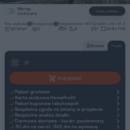
Wersja
Zobacz podobne
lustrzana
Pow. użytkowa
Kondygnacje
Pokoje
Łazienki i WC
Garaż
Min. szer. i dł. dzia
2
5
2
1
20,8 x 17,3
m
107,87
m
2
Budowa
Projekt
Kup projekt
Pakiet gratisów
Karta zniżkowa HomeProfit
Pakiet kuponów rabatowych
Bezpłatna zgoda na zmiany w projekcie
Bezpłatna analiza działki
Darmowa dostawa - kurier, paczkomaty
30 dni na zwrot, 365 dni na wymianę