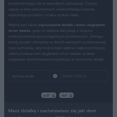
przestrzennego lub w warunkach zabudowy. Często
zapisy w w/w dokumentach uniemożliwiają budowę
wybranego projektu i trzeba szukać dalej.
Ważne jest także
usytuowanie działki i domu względem
stron świata
, gdyż to właśnie decyduje o stopniu
nasłonecznienia poszczególnych pomieszczeń. Dlatego
każdy projekt oferujemy w dwóch wersjach: podstawowej
oraz lustrzanej, aby można było wybrać najkorzystniejszy
układ pomieszczeń względem stron świata, a także
względem ukształtowania krajobrazu w otoczeniu działki.
Wymiary działki
20.80 x 17.30 m
pdf
dxf
Masz działkę i zastanawiasz się jaki dom