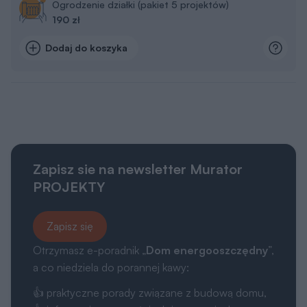
Ogrodzenie działki (pakiet 5 projektów)
190 zł
Dodaj do koszyka
Zapisz sie na newsletter Murator
PROJEKTY
Zapisz się
Otrzymasz e-poradnik „
Dom energooszczędny
”,
a co niedziela do porannej kawy:
👍 praktyczne porady związane z budową domu,