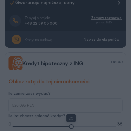
Gwarancja najniższej ceny
Zapytaj o projekt
Zamów rozmowę
pn.-pt. 8-20
+48 22 59 05 000
Napisz do ekspertów
Kredyt na budowę
Kredyt hipoteczny z ING
REKLAMA
Oblicz ratę dla tej nieruchomości
Ile zamierzasz wydać?
Ile lat chcesz spłacać kredyt?
20
0
35