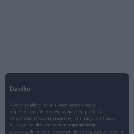
Działka
Wybór działki to jedna z ważniejszych decyzji
poprzedzających budowę wymarzonego domu.
Oczywiście najważniejsza jest jej lokalizacja, ale trzeba
także przeanalizować
lokalne ograniczenia
wyszczególnione w miejscowym planie zagospodarowania