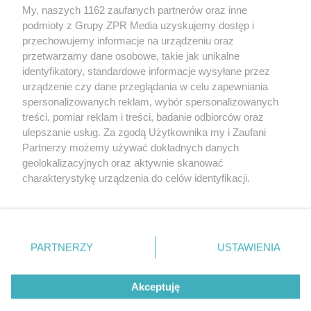
My, naszych 1162 zaufanych partnerów oraz inne
podmioty z Grupy ZPR Media uzyskujemy dostęp i
przechowujemy informacje na urządzeniu oraz
Odwiedź grupę na Facebooku
przetwarzamy dane osobowe, takie jak unikalne
Gdybym budował drugi raz - mądry Polak
identyfikatory, standardowe informacje wysyłane przez
przed budową
urządzenie czy dane przeglądania w celu zapewniania
spersonalizowanych reklam, wybór spersonalizowanych
Forum Muratora
treści, pomiar reklam i treści, badanie odbiorców oraz
ulepszanie usług. Za zgodą Użytkownika my i Zaufani
Partnerzy możemy używać dokładnych danych
geolokalizacyjnych oraz aktywnie skanować
charakterystykę urządzenia do celów identyfikacji.
Ponieważ cenimy Twoją prywatność, prosimy o zgodę na
korzystanie z tych technologii poprzez kliknięcie
„Akceptuję”. Zgoda jest dobrowolna i zawsze możesz ją
zmienić/wycofać klikając przycisk ustawień prywatności
PARTNERZY
USTAWIENIA
znajdujący się w lewym dolnym rogu strony
. Niektóre
rodzaje przetwarzania danych nie wymagają zgody
Akceptuję
użytkownika, ale masz prawo sprzeciwić się takiemu
projekty.muratordom.pl
© 2026
przetwarzaniu. Preferencje będą miały zastosowanie tylko