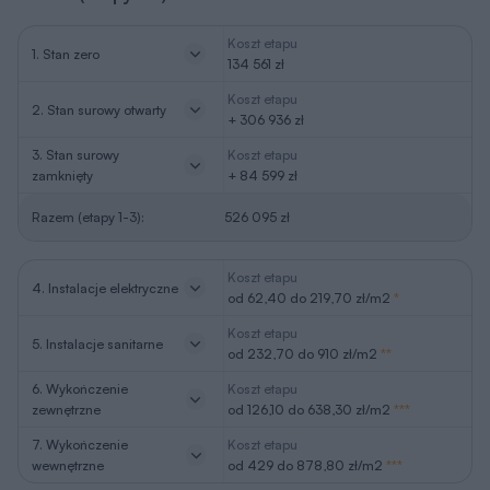
Koszt etapu
1. Stan zero
134 561 zł
Koszt etapu
2. Stan surowy otwarty
+ 306 936 zł
3. Stan surowy
Koszt etapu
zamknięty
+ 84 599 zł
Razem (etapy 1-3):
526 095 zł
Koszt etapu
4. Instalacje elektryczne
od 62,40 do 219,70 zł/m2
*
Koszt etapu
5. Instalacje sanitarne
od 232,70 do 910 zł/m2
**
6. Wykończenie
Koszt etapu
zewnętrzne
od 126,10 do 638,30 zł/m2
***
7. Wykończenie
Koszt etapu
wewnętrzne
od 429 do 878,80 zł/m2
***