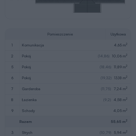
Pomieszczenie
Użytkowa
2
1
komunikacja
4,65 m
2
2
pokój
(14,86)
10,06 m
2
5
pokój
(18,46)
11,89 m
2
6
pokój
(19,32)
13,18 m
2
7
garderoba
(11,75)
7,24 m
2
8
łazienka
(9,2)
4,58 m
2
9
schody
4,05 m
2
Razem
55,65 m
2
3
strych
(10,79)
5,94 m