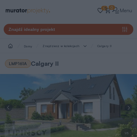
0
0
Menu
Znajdź idealny projekt
Znajdziesz w kolekcjach
Calgary II
Domy
Calgary II
LMP161A
1/5