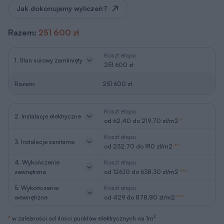
Jak dokonujemy wyliczeń?
Razem:
251 600 zł
Koszt etapu
1. Stan surowy zamknięty
251 600 zł
Razem:
251 600 zł
Koszt etapu
2. Instalacje elektryczne
od 62,40 do 219,70 zł/m2
*
Koszt etapu
3. Instalacje sanitarne
od 232,70 do 910 zł/m2
**
4. Wykończenie
Koszt etapu
zewnętrzne
od 126,10 do 638,30 zł/m2
***
5. Wykończenie
Koszt etapu
wewnętrzne
od 429 do 878,80 zł/m2
***
2
*
w zależności od ilości punktów elektrycznych na 1m