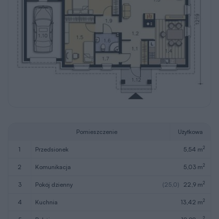
Pomieszczenie
Użytkowa
2
1
przedsionek
5,54 m
2
2
komunikacja
5,03 m
2
3
pokój dzienny
(25,0)
22,9 m
2
4
kuchnia
13,42 m
2