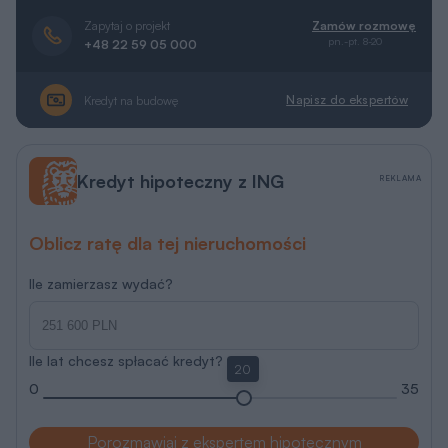
Zapytaj o projekt
Zamów rozmowę
pn.-pt. 8-20
+48 22 59 05 000
Napisz do ekspertów
Kredyt na budowę
Kredyt hipoteczny z ING
REKLAMA
Oblicz ratę dla tej nieruchomości
Ile zamierzasz wydać?
Ile lat chcesz spłacać kredyt?
20
0
35
Porozmawiaj z ekspertem hipotecznym