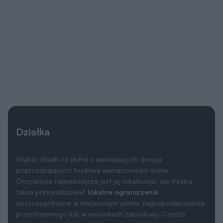
Działka
Wybór działki to jedna z ważniejszych decyzji
poprzedzających budowę wymarzonego domu.
Oczywiście najważniejsza jest jej lokalizacja, ale trzeba
także przeanalizować
lokalne ograniczenia
wyszczególnione w miejscowym planie zagospodarowania
przestrzennego lub w warunkach zabudowy. Często