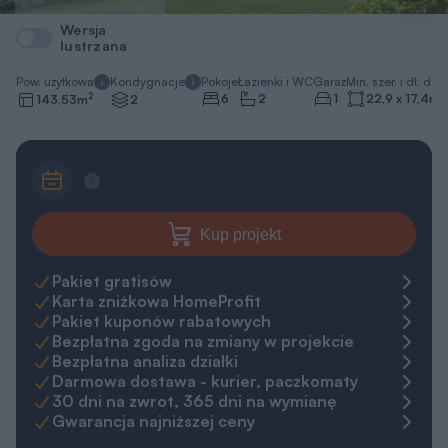
Wersja
lustrzana
Pow. użytkowa
Kondygnacje
Pokoje
Łazienki i WC
Garaż
Min. szer. i dł. dzia
2
6
2
1
22,9 x 17,4
m
143,53
m
2
Kup projekt
Pakiet gratisów
Karta zniżkowa HomeProfit
Pakiet kuponów rabatowych
Bezpłatna zgoda na zmiany w projekcie
Bezpłatna analiza działki
Darmowa dostawa - kurier, paczkomaty
30 dni na zwrot, 365 dni na wymianę
Gwarancja najniższej ceny