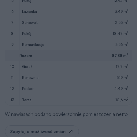
5
pokój
12,92 m
2
6
łazienka
3,49 m
2
7
schowek
2,55 m
2
8
pokój
18,47 m
2
9
komunikacja
3,56 m
2
Razem
87,88 m
2
10
garaż
17,7 m
2
11
kotłownia
5,19 m
2
12
podest
4,49 m
2
13
taras
10,6 m
W nawiasach podano powierzchnie pomieszczenia netto
Zapytaj o możliwość zmian