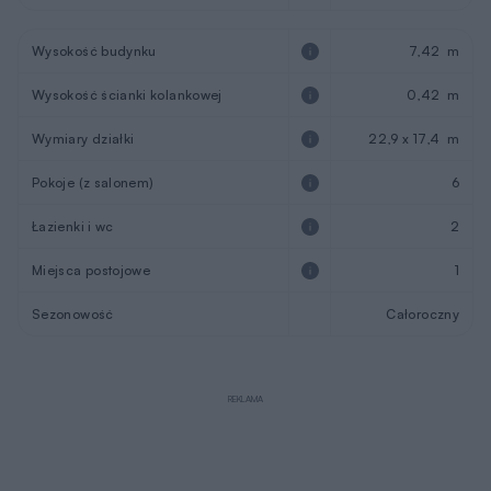
Wysokość budynku
7,42 m
Wysokość ścianki kolankowej
0,42 m
Wymiary działki
22,9 x 17,4 m
Pokoje (z salonem)
6
Łazienki i wc
2
Miejsca postojowe
1
Sezonowość
Całoroczny
REKLAMA