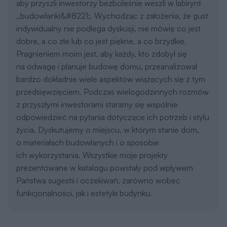
aby przyszli inwestorzy bezboleśnie weszli w labirynt
,,budowlanki&#8221;. Wychodząc z założenia, że gust
indywidualny nie podlega dyskusji, nie mówię co jest
dobre, a co złe lub co jest piękne, a co brzydkie.
Pragnieniem moim jest, aby każdy, kto zdobył się
na odwagę i planuje budowę domu, przeanalizował
bardzo dokładnie wiele aspektów wiążących się z tym
przedsięwzięciem. Podczas wielogodzinnych rozmów
z przyszłymi inwestorami staramy się wspólnie
odpowiedzieć na pytania dotyczące ich potrzeb i stylu
życia. Dyskutujemy o miejscu, w którym stanie dom,
o materiałach budowlanych i o sposobie
ich wykorzystania. Wszystkie moje projekty
prezentowane w katalogu powstały pod wpływem
Państwa sugestii i oczekiwań, zarówno wobec
funkcjonalności, jak i estetyki budynku.