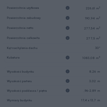
Powierzchnia użytkowa
2
226,61 m
Powierzchnia zabudowy
2
190,94 m
Powierzchnia netto
2
277,54 m
Powierzchnia całkowita
2
277,5 m
Kąt nachylenia dachu
30°
Kubatura
3
1083,08 m
Wysokość budynku
8,26 m
Wysokość parteru
3,02 m
Wysokość poddasza / piętra
,96-2,89 m
Wymiary budynku
17,4 x 13,7 m