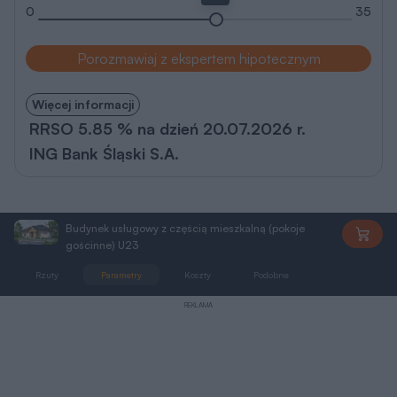
0
35
Porozmawiaj z ekspertem hipotecznym
Więcej informacji
RRSO 5.85 % na dzień 20.07.2026 r.
ING Bank Śląski S.A.
Budynek usługowy z częścią mieszkalną (pokoje
U23
gościnne) U23
Rzuty
Parametry
Koszty
Podobne
Zmiany
REKLAMA