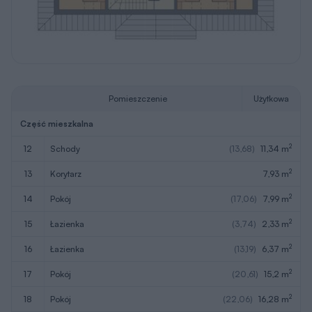
Pomieszczenie
Użytkowa
Część mieszkalna
2
12
schody
(13,68)
11,34 m
2
13
korytarz
7,93 m
2
14
pokój
(17,06)
7,99 m
2
15
łazienka
(3,74)
2,33 m
2
16
łazienka
(13,19)
6,37 m
2
17
pokój
(20,61)
15,2 m
2
18
pokój
(22,06)
16,28 m