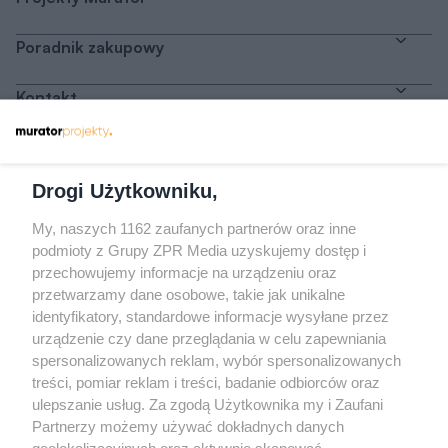
Poradnik zakupowy
Kontakt
Dołącz do nas
Drogi Użytkowniku,
My, naszych 1162 zaufanych partnerów oraz inne
podmioty z Grupy ZPR Media uzyskujemy dostęp i
przechowujemy informacje na urządzeniu oraz
Odwiedź grupę na Facebooku
przetwarzamy dane osobowe, takie jak unikalne
Gdybym budował drugi raz - mądry Polak
identyfikatory, standardowe informacje wysyłane przez
przed budową
urządzenie czy dane przeglądania w celu zapewniania
spersonalizowanych reklam, wybór spersonalizowanych
Forum Muratora
treści, pomiar reklam i treści, badanie odbiorców oraz
ulepszanie usług. Za zgodą Użytkownika my i Zaufani
Partnerzy możemy używać dokładnych danych
geolokalizacyjnych oraz aktywnie skanować