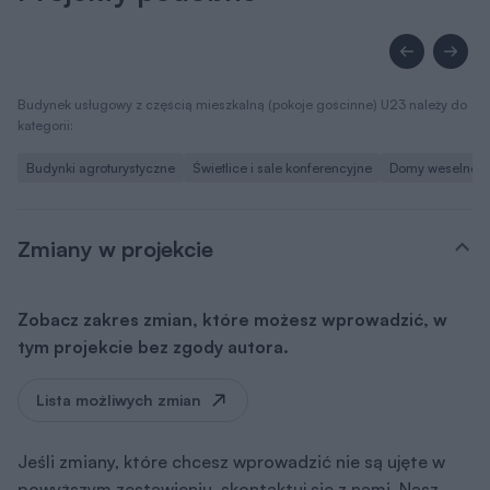
Budynek usługowy z częścią mieszkalną (pokoje gościnne) U23 należy do
kategorii:
Budynki agroturystyczne
Świetlice i sale konferencyjne
Domy weselne, s
Zmiany w projekcie
Zobacz zakres zmian, które możesz wprowadzić, w
tym projekcie bez zgody autora.
Lista możliwych zmian
Jeśli zmiany, które chcesz wprowadzić nie są ujęte w
powyższym zestawieniu, skontaktuj się z nami. Nasz