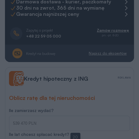
Darmowa dostawa - kurier, paczkomaty
30 dni na zwrot, 365 dni na wymianę
Gwarancja najniższej ceny
Zapytaj o projekt
Zamów rozmowę
pn.-pt. 8-20
+48 22 59 05 000
Napisz do ekspertów
Kredyt na budowę
Kredyt hipoteczny z ING
REKLAMA
Oblicz ratę dla tej nieruchomości
Ile zamierzasz wydać?
Ile lat chcesz spłacać kredyt?
20