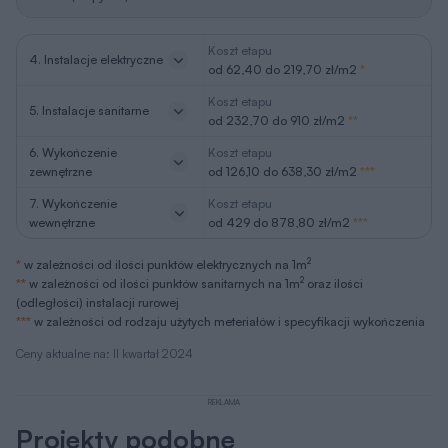
Koszt etapu
4. Instalacje elektryczne
od 62,40 do 219,70 zł/m2
*
Koszt etapu
5. Instalacje sanitarne
od 232,70 do 910 zł/m2
**
6. Wykończenie
Koszt etapu
zewnętrzne
od 126,10 do 638,30 zł/m2
***
7. Wykończenie
Koszt etapu
wewnętrzne
od 429 do 878,80 zł/m2
***
2
*
w zależności od ilości punktów elektrycznych na 1m
2
**
w zależności od ilości punktów sanitarnych na 1m
oraz ilości
(odległości) instalacji rurowej
***
w zależności od rodzaju użytych meteriałów i specyfikacji wykończenia
Ceny aktualne na: II kwartał 2024
REKLAMA
Projekty podobne