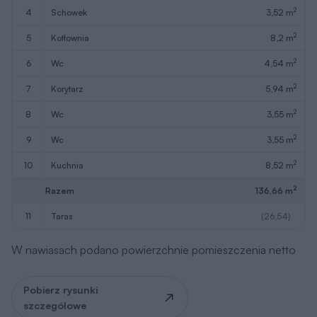
2
4
schowek
3,52 m
2
5
kotłownia
8,2 m
2
6
wc
4,54 m
2
7
korytarz
5,94 m
2
8
wc
3,55 m
2
9
wc
3,55 m
2
10
kuchnia
8,52 m
2
Razem
136,66 m
11
taras
(26,54)
W nawiasach podano powierzchnie pomieszczenia netto
Pobierz rysunki
szczegółowe