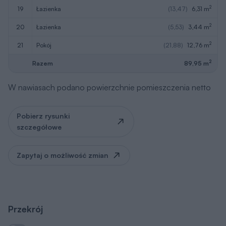
2
19
łazienka
(13,47)
6,31 m
2
20
łazienka
(5,53)
3,44 m
2
21
pokój
(21,88)
12,76 m
2
Razem
89,95 m
W nawiasach podano powierzchnie pomieszczenia netto
Pobierz rysunki
szczegółowe
Zapytaj o możliwość zmian
Przekrój