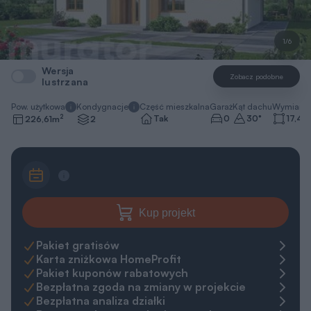
1/6
Wersja
Zobacz podobne
lustrzana
Pow. użytkowa
Kondygnacje
Część mieszkalna
Garaż
Kąt dachu
Wymiary 
2
Tak
0
30
°
17,4 x
226,61
m
2
Kup projekt
Pakiet gratisów
Karta zniżkowa HomeProfit
Pakiet kuponów rabatowych
Bezpłatna zgoda na zmiany w projekcie
Bezpłatna analiza działki