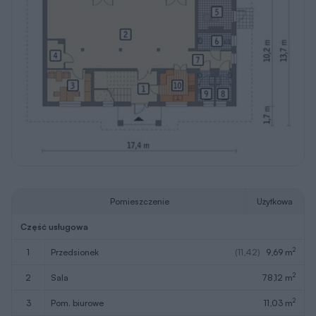
Pomieszczenie
Użytkowa
Część usługowa
2
1
przedsionek
(11,42)
9,69 m
2
2
sala
78,12 m
2
3
pom. biurowe
11,03 m