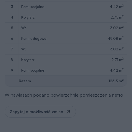
2
3
pom. socjalne
4,42 m
2
4
korytarz
2,75 m
2
5
wc
3,02 m
2
6
pom. usługowe
49,08 m
2
7
wc
3,02 m
2
8
korytarz
2,71 m
2
9
pom. socjalne
4,42 m
2
Razem
126,3 m
W nawiasach podano powierzchnie pomieszczenia netto
Zapytaj o możliwość zmian