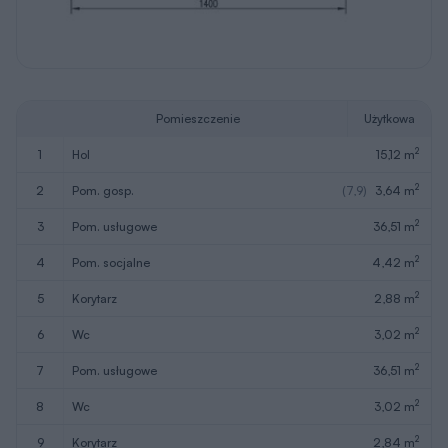
Pomieszczenie
Użytkowa
2
1
hol
15,12 m
2
2
pom. gosp.
(7,9)
3,64 m
2
3
pom. usługowe
36,51 m
2
4
pom. socjalne
4,42 m
2
5
korytarz
2,88 m
2
6
wc
3,02 m
2
7
pom. usługowe
36,51 m
2
8
wc
3,02 m
2
9
korytarz
2,84 m