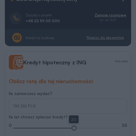
Zapytaj o projekt
Zamów rozmowę
pn.-pt. 8-20
+48 22 59 05 000
Napisz do ekspertów
Kredyt na budowę
Kredyt hipoteczny z ING
REKLAMA
Oblicz ratę dla tej nieruchomości
Ile zamierzasz wydać?
Ile lat chcesz spłacać kredyt?
20
0
35