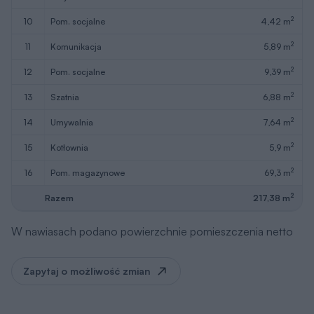
2
10
pom. socjalne
4,42 m
2
11
komunikacja
5,89 m
2
12
pom. socjalne
9,39 m
2
13
szatnia
6,88 m
2
14
umywalnia
7,64 m
2
15
kotłownia
5,9 m
2
16
pom. magazynowe
69,3 m
2
Razem
217,38 m
W nawiasach podano powierzchnie pomieszczenia netto
Zapytaj o możliwość zmian