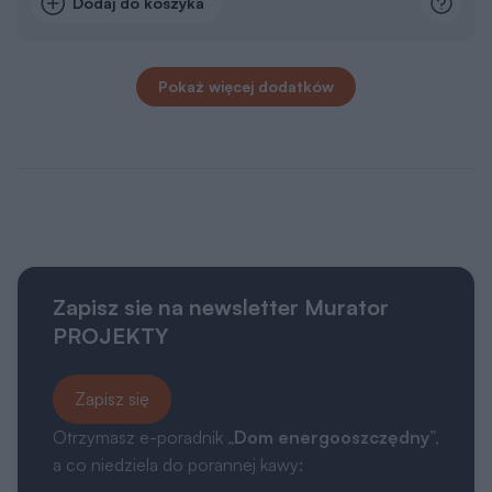
Dodaj do koszyka
Pokaż więcej dodatków
Zapisz sie na newsletter Murator
PROJEKTY
Zapisz się
Otrzymasz e-poradnik „
Dom energooszczędny
”,
a co niedziela do porannej kawy: