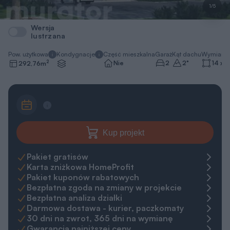
1/5
Wersja
lustrzana
Pow. użytkowa
Kondygnacje
Część mieszkalna
Garaż
Kąt dachu
Wymiary 
2
Nie
2
2
°
14 x 2
292,76
m
Kup projekt
Pakiet gratisów
Karta zniżkowa HomeProfit
Pakiet kuponów rabatowych
Bezpłatna zgoda na zmiany w projekcie
Bezpłatna analiza działki
Darmowa dostawa - kurier, paczkomaty
30 dni na zwrot, 365 dni na wymianę
Gwarancja najniższej ceny