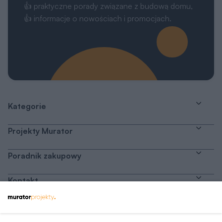
👍 praktyczne porady związane z budową domu,
👍 informacje o nowościach i promocjach.
Kategorie
Projekty Murator
Poradnik zakupowy
Kontakt
Dołącz do nas