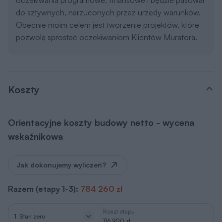
oczekiwania programowe, finansowe i będzie pasował
do sztywnych, narzuconych przez urzędy warunków.
Obecnie moim celem jest tworzenie projektów, które
pozwolą sprostać oczekiwaniom Klientów Muratora.
Koszty
Orientacyjne koszty budowy netto - wycena
wskaźnikowa
Jak dokonujemy wyliczeń?
Razem (etapy 1-3):
784 260 zł
Koszt etapu
1. Stan zero
116 900 zł