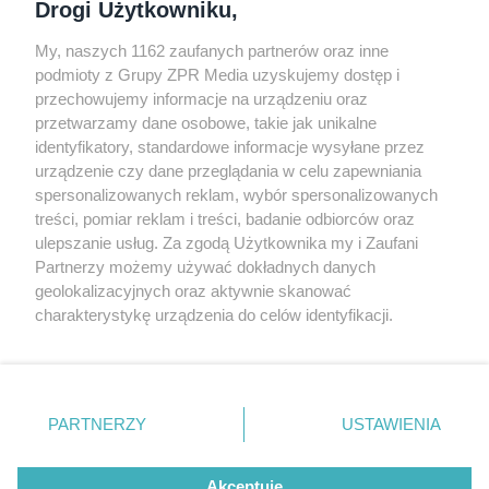
Drogi Użytkowniku,
My, naszych 1162 zaufanych partnerów oraz inne
podmioty z Grupy ZPR Media uzyskujemy dostęp i
przechowujemy informacje na urządzeniu oraz
Odwiedź grupę na Facebooku
przetwarzamy dane osobowe, takie jak unikalne
Gdybym budował drugi raz - mądry Polak
identyfikatory, standardowe informacje wysyłane przez
przed budową
urządzenie czy dane przeglądania w celu zapewniania
spersonalizowanych reklam, wybór spersonalizowanych
Forum Muratora
treści, pomiar reklam i treści, badanie odbiorców oraz
ulepszanie usług. Za zgodą Użytkownika my i Zaufani
Partnerzy możemy używać dokładnych danych
geolokalizacyjnych oraz aktywnie skanować
charakterystykę urządzenia do celów identyfikacji.
Ponieważ cenimy Twoją prywatność, prosimy o zgodę na
korzystanie z tych technologii poprzez kliknięcie
„Akceptuję”. Zgoda jest dobrowolna i zawsze możesz ją
zmienić/wycofać klikając przycisk ustawień prywatności
PARTNERZY
USTAWIENIA
znajdujący się w lewym dolnym rogu strony
. Niektóre
rodzaje przetwarzania danych nie wymagają zgody
Akceptuję
użytkownika, ale masz prawo sprzeciwić się takiemu