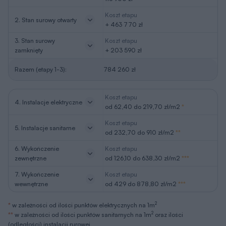
Koszt etapu
2. Stan surowy otwarty
+ 463 770 zł
3. Stan surowy
Koszt etapu
zamknięty
+ 203 590 zł
Razem (etapy 1-3):
784 260 zł
Koszt etapu
4. Instalacje elektryczne
od 62,40 do 219,70 zł/m2
*
Koszt etapu
5. Instalacje sanitarne
od 232,70 do 910 zł/m2
**
6. Wykończenie
Koszt etapu
zewnętrzne
od 126,10 do 638,30 zł/m2
***
7. Wykończenie
Koszt etapu
wewnętrzne
od 429 do 878,80 zł/m2
***
2
*
w zależności od ilości punktów elektrycznych na 1m
2
**
w zależności od ilości punktów sanitarnych na 1m
oraz ilości
(odległości) instalacji rurowej