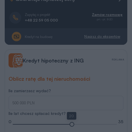
Zapytaj o projekt
Zamów rozmowę
pn.-pt. 8-20
+48 22 59 05 000
Napisz do ekspertów
Kredyt na budowę
Kredyt hipoteczny z ING
REKLAMA
Oblicz ratę dla tej nieruchomości
Ile zamierzasz wydać?
Ile lat chcesz spłacać kredyt?
20
0
35