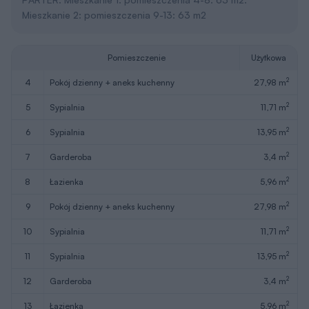
Mieszkanie 2: pomieszczenia 9-13: 63 m2
Pomieszczenie
Użytkowa
2
4
pokój dzienny + aneks kuchenny
27,98 m
2
5
sypialnia
11,71 m
2
6
sypialnia
13,95 m
2
7
garderoba
3,4 m
2
8
łazienka
5,96 m
2
9
pokój dzienny + aneks kuchenny
27,98 m
2
10
sypialnia
11,71 m
2
11
sypialnia
13,95 m
2
12
garderoba
3,4 m
2
13
łazienka
5,96 m