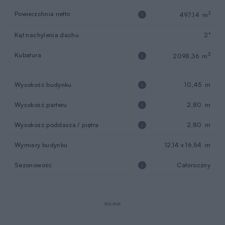
Powierzchnia netto
2
497,14 m
Kąt nachylenia dachu
2°
Kubatura
3
2098,36 m
Wysokość budynku
10,45 m
Wysokość parteru
2,80 m
Wysokość poddasza / piętra
2,80 m
Wymiary budynku
12,14 x 16,54 m
Sezonowość
Całoroczny
REKLAMA