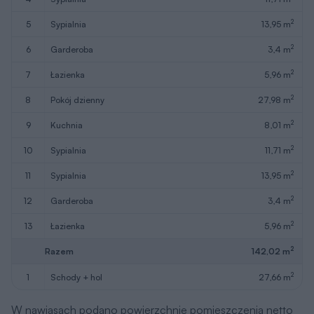
2
5
sypialnia
13,95 m
2
6
garderoba
3,4 m
2
7
łazienka
5,96 m
2
8
pokój dzienny
27,98 m
2
9
kuchnia
8,01 m
2
10
sypialnia
11,71 m
2
11
sypialnia
13,95 m
2
12
garderoba
3,4 m
2
13
łazienka
5,96 m
2
Razem
142,02 m
2
1
schody + hol
27,66 m
W nawiasach podano powierzchnie pomieszczenia netto