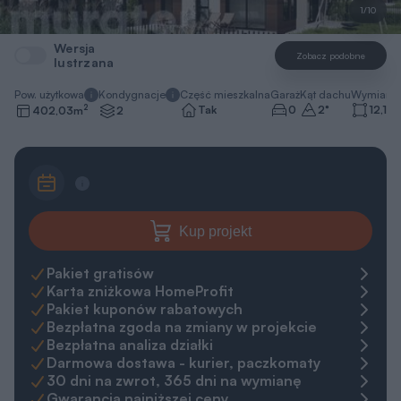
1/10
Wersja
Zobacz podobne
lustrzana
Pow. użytkowa
Kondygnacje
Część mieszkalna
Garaż
Kąt dachu
Wymiary 
2
Tak
0
2
°
12,14 
402,03
m
2
Kup projekt
Pakiet gratisów
Karta zniżkowa HomeProfit
Pakiet kuponów rabatowych
Bezpłatna zgoda na zmiany w projekcie
Bezpłatna analiza działki
Darmowa dostawa - kurier, paczkomaty
30 dni na zwrot, 365 dni na wymianę
Gwarancja najniższej ceny