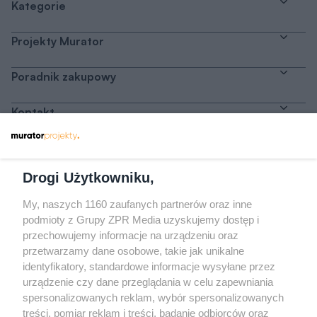
Kategorie
Projekty Murator
Poradnik zakupowy
Kontakt
Dołącz do nas
Drogi Użytkowniku,
My, naszych 1160 zaufanych partnerów oraz inne
podmioty z Grupy ZPR Media uzyskujemy dostęp i
przechowujemy informacje na urządzeniu oraz
Odwiedź grupę na Facebooku
przetwarzamy dane osobowe, takie jak unikalne
Gdybym budował drugi raz - mądry Polak
identyfikatory, standardowe informacje wysyłane przez
przed budową
urządzenie czy dane przeglądania w celu zapewniania
spersonalizowanych reklam, wybór spersonalizowanych
Forum Muratora
treści, pomiar reklam i treści, badanie odbiorców oraz