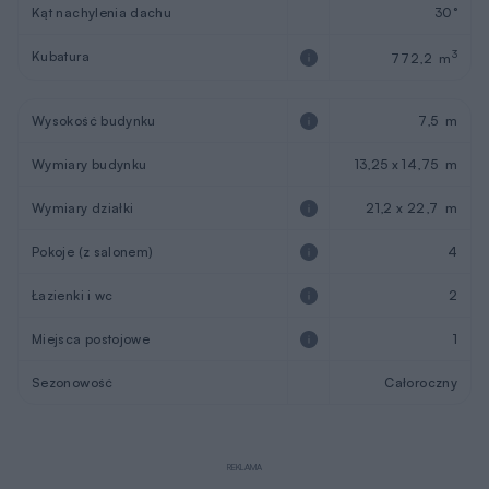
Kąt nachylenia dachu
30°
Kubatura
3
772,2 m
Wysokość budynku
7,5 m
Wymiary budynku
13,25 x 14,75 m
Wymiary działki
21,2 x 22,7 m
Pokoje (z salonem)
4
Łazienki i wc
2
Miejsca postojowe
1
Sezonowość
Całoroczny
REKLAMA