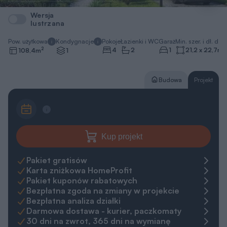
Wersja
lustrzana
Pow. użytkowa
Kondygnacje
Pokoje
Łazienki i WC
Garaż
Min. szer. i dł. dzia
2
4
2
1
21,2 x 22,7
m
108,4
m
1
Budowa
Projekt
Kup projekt
Pakiet gratisów
Karta zniżkowa HomeProfit
Pakiet kuponów rabatowych
Bezpłatna zgoda na zmiany w projekcie
Bezpłatna analiza działki
Darmowa dostawa - kurier, paczkomaty
30 dni na zwrot, 365 dni na wymianę