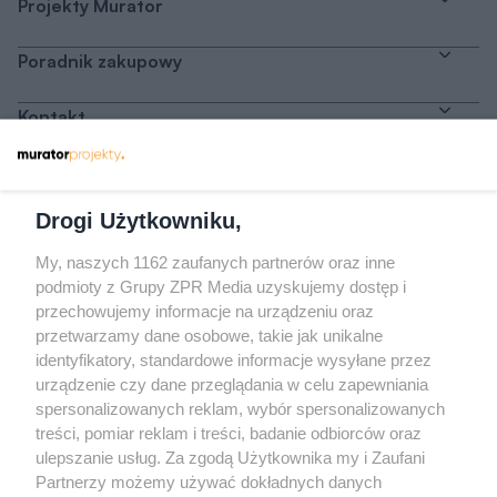
Projekty Murator
Poradnik zakupowy
Kontakt
Dołącz do nas
Drogi Użytkowniku,
My, naszych 1162 zaufanych partnerów oraz inne
podmioty z Grupy ZPR Media uzyskujemy dostęp i
przechowujemy informacje na urządzeniu oraz
Odwiedź grupę na Facebooku
przetwarzamy dane osobowe, takie jak unikalne
Gdybym budował drugi raz - mądry Polak
identyfikatory, standardowe informacje wysyłane przez
przed budową
urządzenie czy dane przeglądania w celu zapewniania
spersonalizowanych reklam, wybór spersonalizowanych
Forum Muratora
treści, pomiar reklam i treści, badanie odbiorców oraz
ulepszanie usług. Za zgodą Użytkownika my i Zaufani
Partnerzy możemy używać dokładnych danych