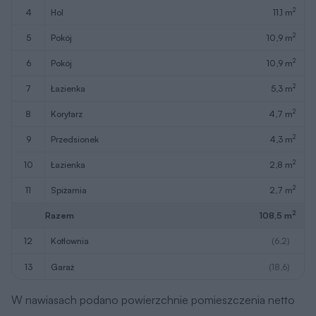
2
4
hol
11,1 m
2
5
pokój
10,9 m
2
6
pokój
10,9 m
2
7
łazienka
5,3 m
2
8
korytarz
4,7 m
2
9
przedsionek
4,3 m
2
10
łazienka
2,8 m
2
11
spiżarnia
2,7 m
2
Razem
108,5 m
12
kotłownia
(6,2)
13
garaż
(18,6)
W nawiasach podano powierzchnie pomieszczenia netto