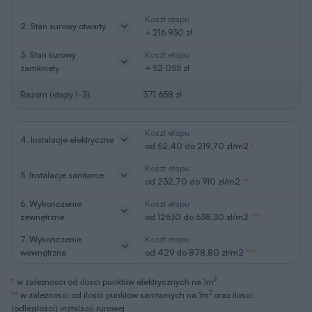
Koszt etapu
2. Stan surowy otwarty
+ 216 930 zł
3. Stan surowy
Koszt etapu
zamknięty
+ 52 055 zł
Razem (etapy 1-3):
371 658 zł
Koszt etapu
4. Instalacje elektryczne
od 62,40 do 219,70 zł/m2
*
Koszt etapu
5. Instalacje sanitarne
od 232,70 do 910 zł/m2
**
6. Wykończenie
Koszt etapu
zewnętrzne
od 126,10 do 638,30 zł/m2
***
7. Wykończenie
Koszt etapu
wewnętrzne
od 429 do 878,80 zł/m2
***
2
*
w zależności od ilości punktów elektrycznych na 1m
2
**
w zależności od ilości punktów sanitarnych na 1m
oraz ilości
(odległości) instalacji rurowej