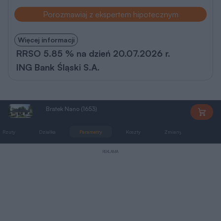
Porozmawiaj z ekspertem hipotecznym
Więcej informacji
RRSO 5.85 % na dzień 20.07.2026 r.
ING Bank Śląski S.A.
Bratek Nano (1653)
AN1653
Rzuty
Działka
Parametry
Koszty
Zmiany
Pliki 
REKLAMA