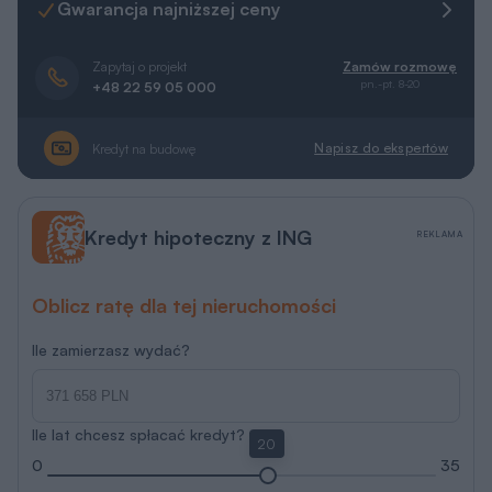
Gwarancja najniższej ceny
Zapytaj o projekt
Zamów rozmowę
pn.-pt. 8-20
+48 22 59 05 000
Napisz do ekspertów
Kredyt na budowę
Kredyt hipoteczny z ING
REKLAMA
Oblicz ratę dla tej nieruchomości
Ile zamierzasz wydać?
Ile lat chcesz spłacać kredyt?
20
0
35