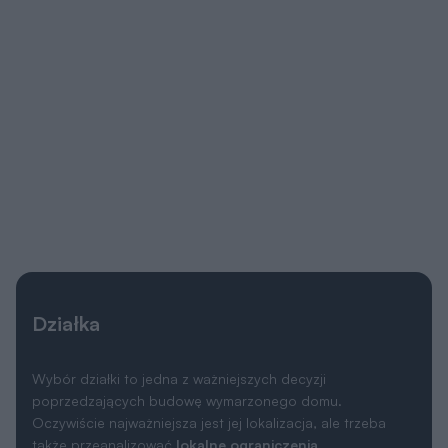
Działka
Wybór działki to jedna z ważniejszych decyzji
poprzedzających budowę wymarzonego domu.
Oczywiście najważniejsza jest jej lokalizacja, ale trzeba
także przeanalizować
lokalne ograniczenia