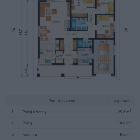
Pomieszczenie
Użytkowa
2
1
pokój dzienny
29,6 m
2
2
pokój
14,6 m
2
3
kuchnia
11,6 m