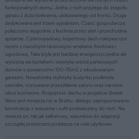
funkcjonalnych domu. Jedna z nich przylega do zespołu
garażu z dużą kotłownią, ulokowanego od frontu. Druga
dedykowana jest trzem sypialniom. Część gospodarczą
połączono wygodnie z kuchnią przez sień i przechodnią
spiżarnię. Czterospadowy, kopertowy dach nakrywa rzut
razem z narożnymi tarasowymi wnękami: frontową i
ogrodową. Taka bryła jest bardziej energooszczędna ale
wyróżnia się kształtem i estetyką wśród parterowych
domów o powierzchni 100-115m2 z wbudowanym
garażem. Nowatorską stylistykę budynku podkreśla
szerokie, rozsuwane przeszklenie salonu oraz narożne
okno kuchenne. Rozpiętość dachu w projekcie Bratek
Nano jest mniejsza niż w Bratku, dlatego zaproponowano
konstrukcję z wiązarów i sufit podwieszany do nich. Nie
stwarza on, tak jak żelbetowy, warunków do adaptacji
szczupłej przestrzeni poddasza na cele użytkowe.