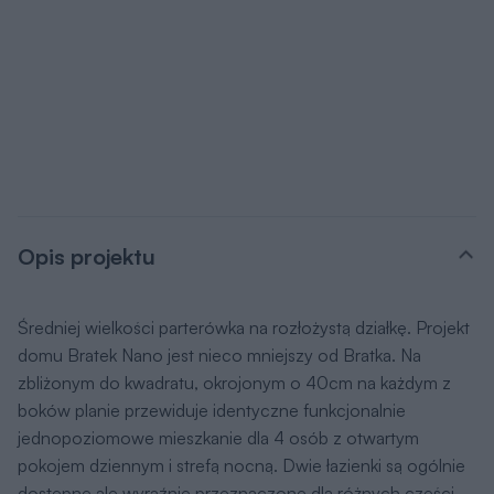
Opis projektu
Średniej wielkości parterówka na rozłożystą działkę. Projekt
domu Bratek Nano jest nieco mniejszy od Bratka. Na
zbliżonym do kwadratu, okrojonym o 40cm na każdym z
boków planie przewiduje identyczne funkcjonalnie
jednopoziomowe mieszkanie dla 4 osób z otwartym
pokojem dziennym i strefą nocną. Dwie łazienki są ogólnie
dostępne ale wyraźnie przeznaczone dla różnych części