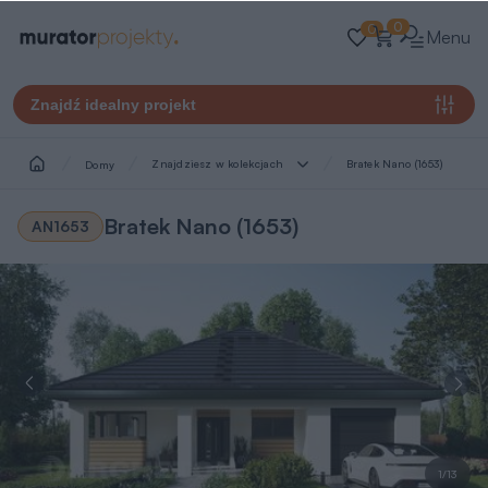
0
0
Menu
Znajdź idealny projekt
Znajdziesz w kolekcjach
Bratek Nano (1653)
Domy
Bratek Nano (1653)
AN1653
1/13