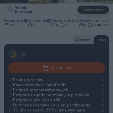
Wersja
Zobacz podobne
lustrzana
Pow. użytkowa
Kondygnacje
Pokoje
Łazienki i WC
Garaż
Min. szer. i dł. dzia
2
4
2
0
26,58 x 22,3
111,37
m
1
Budowa
Projekt
Kup projekt
Pakiet gratisów
Karta zniżkowa HomeProfit
Pakiet kuponów rabatowych
Bezpłatna zgoda na zmiany w projekcie
Bezpłatna analiza działki
Darmowa dostawa - kurier, paczkomaty
30 dni na zwrot, 365 dni na wymianę