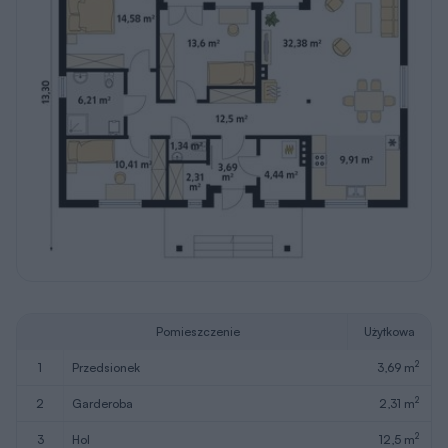
Pomieszczenie
Użytkowa
2
1
przedsionek
3,69 m
2
2
garderoba
2,31 m
2
3
hol
12,5 m