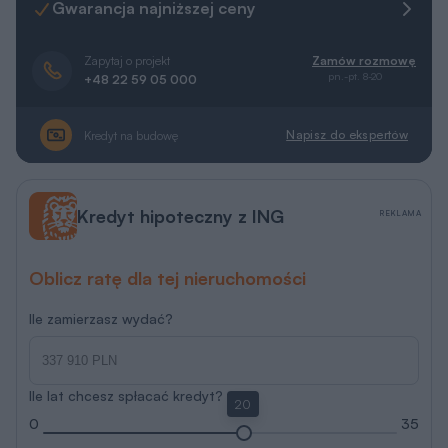
Gwarancja najniższej ceny
Zapytaj o projekt
Zamów rozmowę
pn.-pt. 8-20
+48 22 59 05 000
Napisz do ekspertów
Kredyt na budowę
Kredyt hipoteczny z ING
REKLAMA
Oblicz ratę dla tej nieruchomości
Ile zamierzasz wydać?
Ile lat chcesz spłacać kredyt?
20
0
35