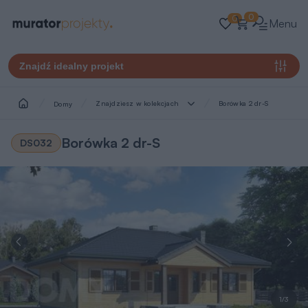
0
0
Menu
Znajdź idealny projekt
Znajdziesz w kolekcjach
Borówka 2 dr-S
Domy
Borówka 2 dr-S
DS032
1/3