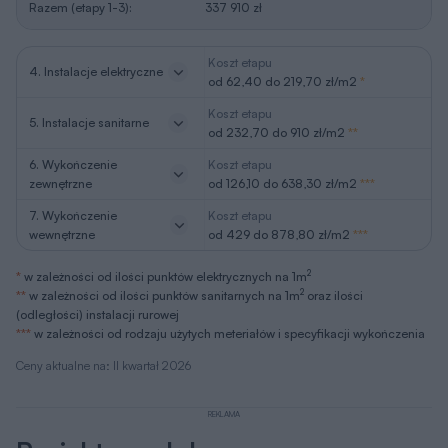
Razem (etapy 1-3):
337 910 zł
Koszt etapu
4. Instalacje elektryczne
od 62,40 do 219,70 zł/m2
*
Koszt etapu
5. Instalacje sanitarne
od 232,70 do 910 zł/m2
**
6. Wykończenie
Koszt etapu
zewnętrzne
od 126,10 do 638,30 zł/m2
***
7. Wykończenie
Koszt etapu
wewnętrzne
od 429 do 878,80 zł/m2
***
2
*
w zależności od ilości punktów elektrycznych na 1m
2
**
w zależności od ilości punktów sanitarnych na 1m
oraz ilości
(odległości) instalacji rurowej
***
w zależności od rodzaju użytych meteriałów i specyfikacji wykończenia
Ceny aktualne na: II kwartał 2026
REKLAMA