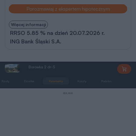
Porozmawiaj z ekspertem hipotecznym
Więcej informacji
RRSO 5.85 % na dzień 20.07.2026 r.
ING Bank Śląski S.A.
Borówka 2 dr-S
DS032
Rzuty
Działka
Parametry
Koszty
Podobne
Zmia
REKLAMA