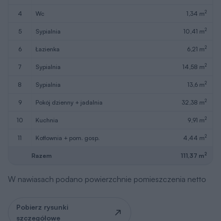
2
4
wc
1,34 m
2
5
sypialnia
10,41 m
2
6
łazienka
6,21 m
2
7
sypialnia
14,58 m
2
8
sypialnia
13,6 m
2
9
pokój dzienny + jadalnia
32,38 m
2
10
kuchnia
9,91 m
2
11
kotłownia + pom. gosp.
4,44 m
2
Razem
111,37 m
W nawiasach podano powierzchnie pomieszczenia netto
Pobierz rysunki
szczegółowe