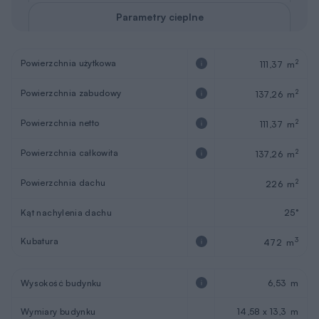
Parametry cieplne
Powierzchnia użytkowa
2
111,37 m
Powierzchnia zabudowy
2
137,26 m
Powierzchnia netto
2
111,37 m
Powierzchnia całkowita
2
137,26 m
Powierzchnia dachu
2
226 m
Kąt nachylenia dachu
25°
Kubatura
3
472 m
Wysokość budynku
6,53 m
Wymiary budynku
14,58 x 13,3 m