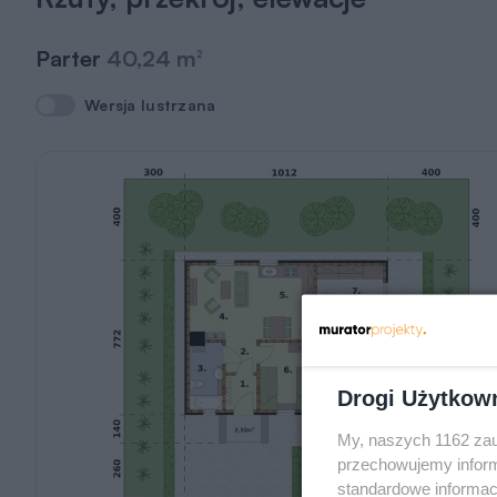
Parter
40,24 m
2
Wersja lustrzana
Wersja lustrzana
Drogi Użytkow
My, naszych 1162 zau
przechowujemy informa
standardowe informac