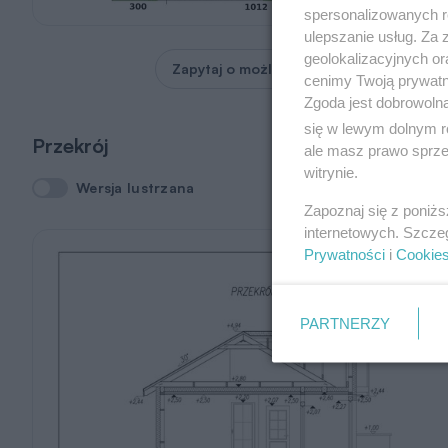
spersonalizowanych re
ulepszanie usług. Za
geolokalizacyjnych or
Zapytaj o możliwość zmian
cenimy Twoją prywatno
Zgoda jest dobrowoln
się w lewym dolnym r
Przekrój
ale masz prawo sprzec
witrynie.
Wersja lustrzana
Wersja lustrzana
Zapoznaj się z poniż
internetowych. Szcze
Prywatności
i
Cookie
PARTNERZY