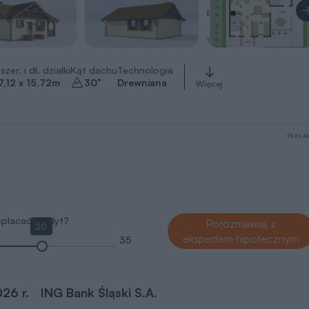
szer. i dł. działki
Kąt dachu
Technologia
7,12 x 15,72
m
30
°
Drewniana
Więcej
REKLA
 spłacać kredyt?
Porozmawiaj z
20
ekspertem hipotecznym
35
026 r.
ING Bank Śląski S.A.