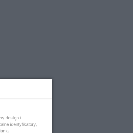
y dostęp i
lne identyfikatory,
iania