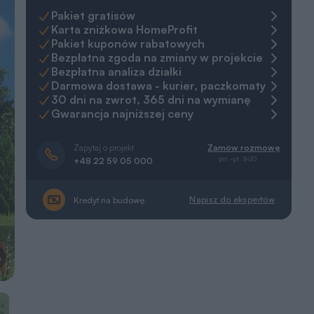
Pakiet gratisów
Karta zniżkowa HomeProfit
Pakiet kuponów rabatowych
Bezpłatna zgoda na zmiany w projekcie
Bezpłatna analiza działki
Darmowa dostawa - kurier, paczkomaty
30 dni na zwrot, 365 dni na wymianę
Gwarancja najniższej ceny
Zapytaj o projekt
Zamów rozmowę
pn.-pt. 8-20
+48 22 59 05 000
Napisz do ekspertów
Kredyt na budowę
a