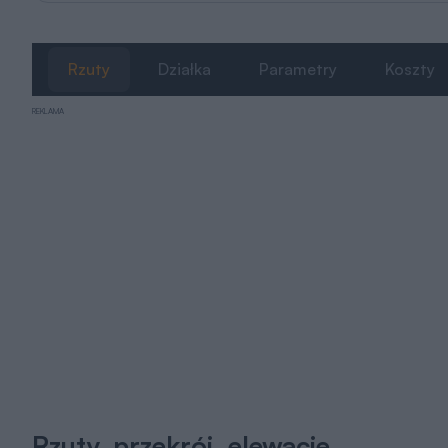
Rzuty
Działka
Parametry
Koszty
REKLAMA
Rzuty, przekrój, elewacje