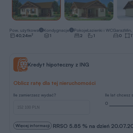
Pow. użytkowa
Kondygnacje
Pokoje
Łazienki i WC
Garaż
Min. 
2
40,24
m
1
2
1
0
1
Kredyt hipoteczny z ING
Oblicz ratę dla tej nieruchomości
Ile zamierzasz wydać?
Ile lat chcesz
0
RRSO 5.85 % na dzień 20.07.2
Więcej informacji