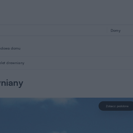
udowa domu
elet drewniany
wniany
Zobacz podobne