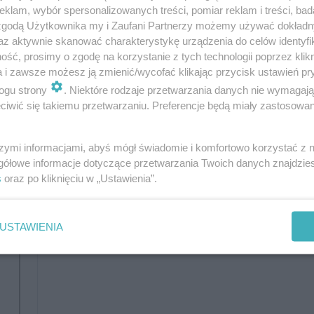
klam, wybór spersonalizowanych treści, pomiar reklam i treści, bad
8
taras
(11,28)
 zgodą Użytkownika my i Zaufani Partnerzy możemy używać dokład
az aktywnie skanować charakterystykę urządzenia do celów identyfi
W nawiasach podano powierzchnie
ść, prosimy o zgodę na korzystanie z tych technologii poprzez klikn
pomieszczenia netto
a i zawsze możesz ją zmienić/wycofać klikając przycisk ustawień pr
ogu strony
. Niektóre rodzaje przetwarzania danych nie wymagaj
iwić się takiemu przetwarzaniu. Preferencje będą miały zastosowanie
szymi informacjami, abyś mógł świadomie i komfortowo korzystać z
gółowe informacje dotyczące przetwarzania Twoich danych znajdzi
s
oraz po kliknięciu w „Ustawienia”.
USTAWIENIA