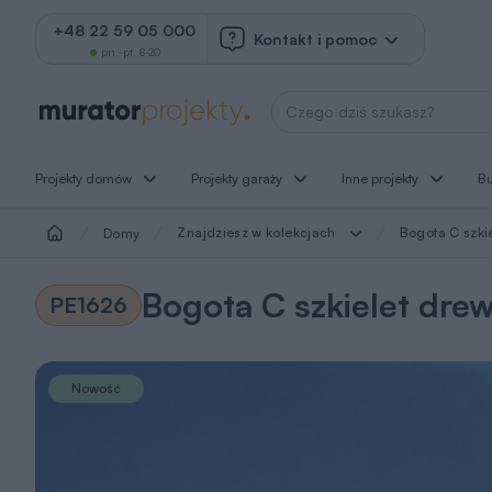
+48 22 59 05 000
Kontakt i pomoc
pn.-pt. 8-20
Wyszukaj projekt
Projekty domów
Projekty garaży
Inne projekty
B
Znajdziesz w kolekcjach
Bogota C szki
Domy
Bogota C szkielet dre
PE1626
Nowość