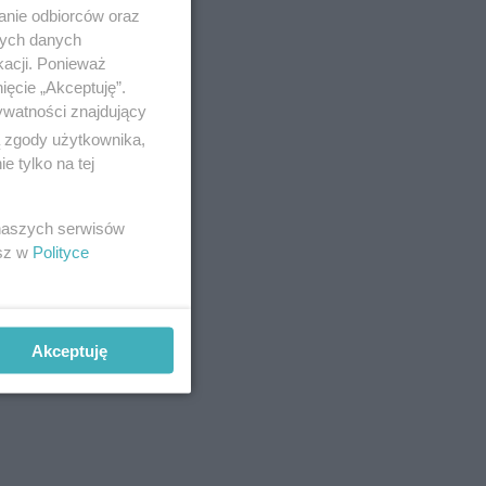
anie odbiorców oraz
nych danych
kacji. Ponieważ
ięcie „Akceptuję”.
ywatności znajdujący
ą zgody użytkownika,
 tylko na tej
 naszych serwisów
esz w
Polityce
Akceptuję