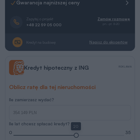
Gwarancja najniższej ceny
Zapytaj o projekt
Zamów rozmowę
pn.-pt. 8-20
+48 22 59 05 000
Napisz do ekspertów
Kredyt na budowę
Kredyt hipoteczny z ING
REKLAMA
Oblicz ratę dla tej nieruchomości
Ile zamierzasz wydać?
Ile lat chcesz spłacać kredyt?
20
0
35