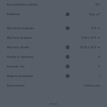
Kąt nachylenia dachu
25°
Kubatura
3
746 m
Wysokość budynku
6,9 m
Wymiary budynku
12,8 x 13,9 m
Wymiary działki
20,8 x 21,9 m
Pokoje (z salonem)
4
Łazienki i wc
2
Miejsca postojowe
1
Sezonowość
Całoroczny
REKLAMA