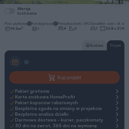
Wersja
lustrzana
Pow. użytkowa
Kondygnacje
Pokoje
Łazienki i WC
Garaż
Min. szer. i dł. dzia
2
4
2
1
20,8 x 21,9
m
99,5
m
1
Budowa
Projekt
Kup projekt
Pakiet gratisów
Karta zniżkowa HomeProfit
Pakiet kuponów rabatowych
Bezpłatna zgoda na zmiany w projekcie
Bezpłatna analiza działki
Darmowa dostawa - kurier, paczkomaty
30 dni na zwrot, 365 dni na wymianę