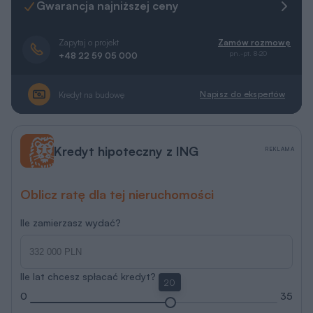
Gwarancja najniższej ceny
Zapytaj o projekt
Zamów rozmowę
pn.-pt. 8-20
+48 22 59 05 000
Napisz do ekspertów
Kredyt na budowę
Kredyt hipoteczny z ING
REKLAMA
Oblicz ratę dla tej nieruchomości
Ile zamierzasz wydać?
Ile lat chcesz spłacać kredyt?
20
0
35