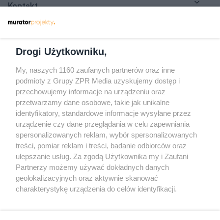
Kontakt
Dołącz do nas
Drogi Użytkowniku,
My, naszych 1160 zaufanych partnerów oraz inne
podmioty z Grupy ZPR Media uzyskujemy dostęp i
przechowujemy informacje na urządzeniu oraz
Odwiedź grupę na Facebooku
przetwarzamy dane osobowe, takie jak unikalne
Gdybym budował drugi raz - mądry Polak
identyfikatory, standardowe informacje wysyłane przez
przed budową
urządzenie czy dane przeglądania w celu zapewniania
spersonalizowanych reklam, wybór spersonalizowanych
Forum Muratora
treści, pomiar reklam i treści, badanie odbiorców oraz
ulepszanie usług. Za zgodą Użytkownika my i Zaufani
Partnerzy możemy używać dokładnych danych
geolokalizacyjnych oraz aktywnie skanować
charakterystykę urządzenia do celów identyfikacji.
Ponieważ cenimy Twoją prywatność, prosimy o zgodę na
korzystanie z tych technologii poprzez kliknięcie