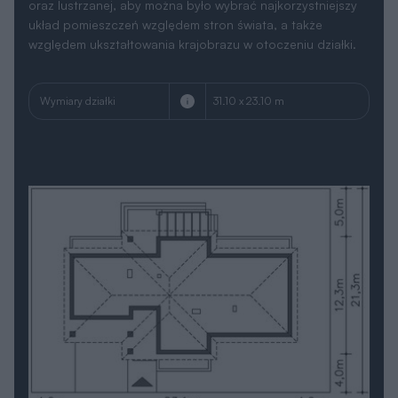
oraz lustrzanej, aby można było wybrać najkorzystniejszy
układ pomieszczeń względem stron świata, a także
względem ukształtowania krajobrazu w otoczeniu działki.
Wymiary działki
31.10 x 23.10 m