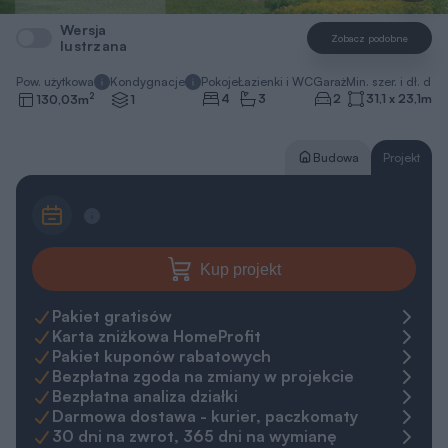
Wersja
Zobacz podobne
lustrzana
Pow. użytkowa
Kondygnacje
Pokoje
Łazienki i WC
Garaż
Min. szer. i dł. dzia
2
4
3
2
31,1 x 23,1
m
130,03
m
1
Budowa
Projekt
Kup projekt
Pakiet gratisów
Karta zniżkowa HomeProfit
Pakiet kuponów rabatowych
Bezpłatna zgoda na zmiany w projekcie
Bezpłatna analiza działki
Darmowa dostawa - kurier, paczkomaty
30 dni na zwrot, 365 dni na wymianę