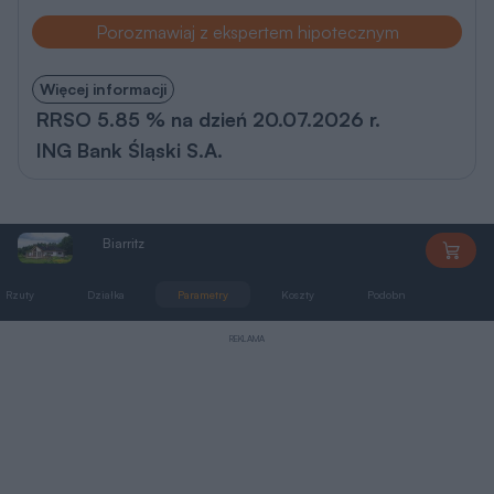
Porozmawiaj z ekspertem hipotecznym
Więcej informacji
RRSO 5.85 % na dzień 20.07.2026 r.
ING Bank Śląski S.A.
Biarritz
LMB79
Rzuty
Działka
Parametry
Koszty
Podobne
Zmia
REKLAMA