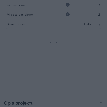
Łazienki i wc
3
Miejsca postojowe
2
Sezonowość
Całoroczny
REKLAMA
Opis projektu