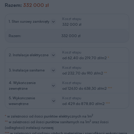
Razem:
332 000 zł
Koszt etapu
1. Stan surowy zamknięty
332 000 zł
Razem:
332 000 zł
Koszt etapu
2. Instalacje elektryczne
od 62,40 do 219,70 zł/m2
*
Koszt etapu
3. Instalacje sanitarne
od 232,70 do 910 zł/m2
**
4. Wykończenie
Koszt etapu
zewnętrzne
od 126,10 do 638,30 zł/m2
***
5. Wykończenie
Koszt etapu
wewnętrzne
od 429 do 878,80 zł/m2
***
2
*
w zależności od ilości punktów elektrycznych na 1m
2
**
w zależności od ilości punktów sanitarnych na 1m
oraz ilości
(odległości) instalacji rurowej
***
w zależności od rodzaju użytych meteriałów i specyfikacji wykończenia