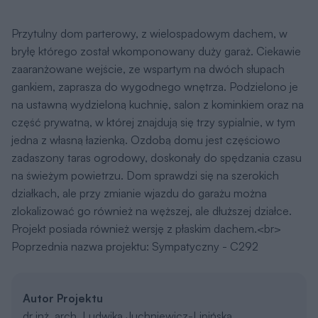
Przytulny dom parterowy, z wielospadowym dachem, w
bryłę którego został wkomponowany duży garaż. Ciekawie
zaaranżowane wejście, ze wspartym na dwóch słupach
gankiem, zaprasza do wygodnego wnętrza. Podzielono je
na ustawną wydzieloną kuchnię, salon z kominkiem oraz na
część prywatną, w której znajdują się trzy sypialnie, w tym
jedna z własną łazienką. Ozdobą domu jest częściowo
zadaszony taras ogrodowy, doskonały do spędzania czasu
na świeżym powietrzu. Dom sprawdzi się na szerokich
działkach, ale przy zmianie wjazdu do garażu można
zlokalizować go również na węższej, ale dłuższej działce.
Projekt posiada również wersję z płaskim dachem.<br>
Poprzednia nazwa projektu: Sympatyczny - C292
Autor Projektu
dr inż. arch. Ludwika Juchniewicz-Lipińska