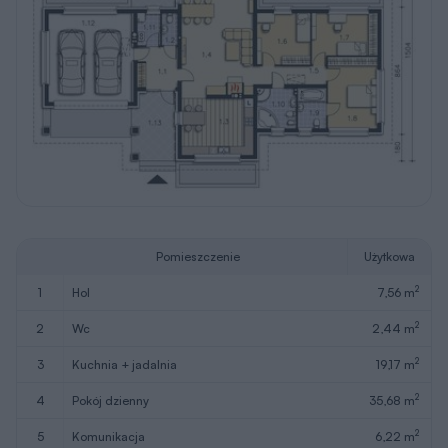
Pomieszczenie
Użytkowa
2
1
hol
7,56 m
2
2
wc
2,44 m
2
3
kuchnia + jadalnia
19,17 m
2
4
pokój dzienny
35,68 m
2
5
komunikacja
6,22 m