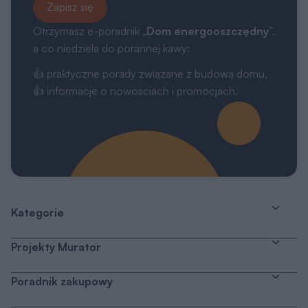
Zapisz się
Otrzymasz e-poradnik „
Dom energooszczędny
”,
a co niedziela do porannej kawy:
👍 praktyczne porady związane z budową domu,
👍 informacje o nowościach i promocjach.
Kategorie
Projekty Murator
Poradnik zakupowy