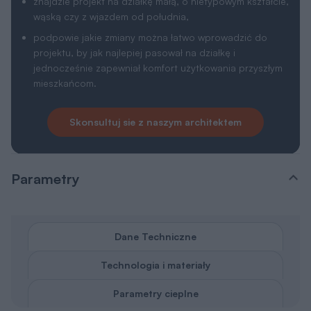
znajdzie projekt na działkę małą, o nietypowym kształcie,
wąską czy z wjazdem od południa,
podpowie jakie zmiany można łatwo wprowadzić do
projektu, by jak najlepiej pasował na działkę i
jednocześnie zapewniał komfort użytkowania przyszłym
mieszkańcom.
Skonsultuj sie z naszym architektem
Parametry
Dane Techniczne
Technologia i materiały
Parametry cieplne