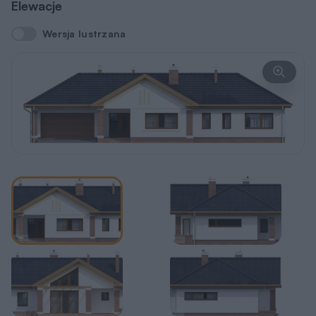
Elewacje
Wersja lustrzana
Wersja lustrzana