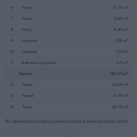
2
6
pokój
12,74 m
2
7
pokój
13,55 m
2
8
pokój
16,49 m
2
9
łazienka
5,38 m
2
10
łazienka
7,29 m
2
11
kotłownia (z pralnią)
3,51 m
2
Razem
130,03 m
2
12
garaż
34,28 m
2
13
podest
12,68 m
2
14
taras
28,72 m
W nawiasach podano powierzchnie pomieszczenia netto